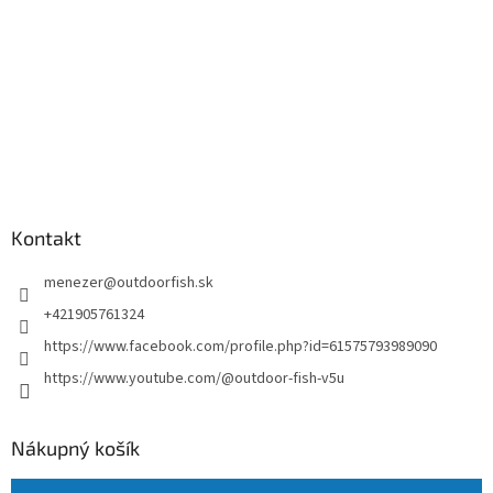
Kontakt
menezer
@
outdoorfish.sk
+421905761324
https://www.facebook.com/profile.php?id=61575793989090
https://www.youtube.com/@outdoor-fish-v5u
Nákupný košík