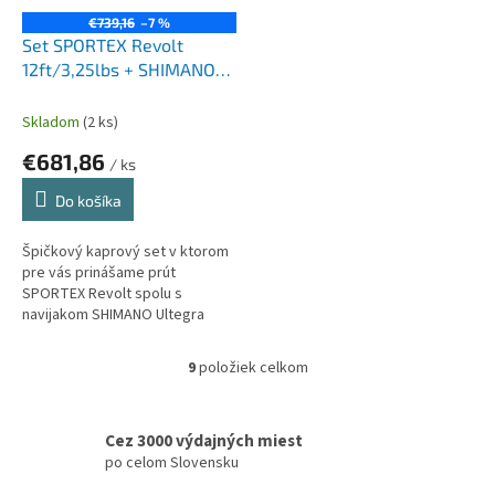
€739,16
–7 %
Set SPORTEX Revolt
12ft/3,25lbs + SHIMANO
Ultegra 14000X
Skladom
(2 ks)
€681,86
/ ks
Do košíka
Špičkový kaprový set v ktorom
pre vás prinášame prút
SPORTEX Revolt spolu s
navijakom SHIMANO Ultegra
14000X. Balenie obsahuje silon
Climax 600m/0,28mm a taktiež
9
položiek celkom
O
šokový vlasec...
v
l
á
Cez 3000 výdajných miest
d
po celom Slovensku
a