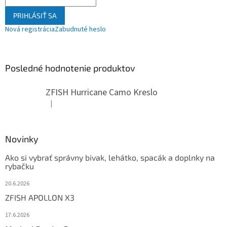
PRIHLÁSIŤ SA
Nová registrácia
Zabudnuté heslo
Posledné hodnotenie produktov
ZFISH Hurricane Camo Kreslo
|
Hodnotenie produktu je 5 z 5 hviezdičiek.
Novinky
Ako si vybrať správny bivak, lehátko, spacák a doplnky na
rybačku
20.6.2026
ZFISH APOLLON X3
17.6.2026