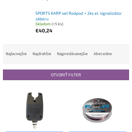
SPORTS KARP set Rodpod + 2ks el. signalizátor
záberu
Skladom
(>5 ks)
€40,24
R
a
Najlacnejšie
Najdrahšie
Najpredávanejšie
Abecedne
d
e
n
OTVORIŤ FILTER
i
e
V
p
ý
r
p
o
i
d
s
u
p
k
r
t