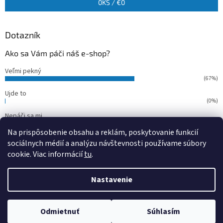
0
KS /
€0
Dotazník
Ako sa Vám páči náš e-shop?
Veľmi pekný
(67%)
Ujde to
(0%)
Nepáči sa mi
(33%)
Na prispôsobenie obsahu a reklám, poskytovanie funkcií
Počet hlasov:
15
sociálnych médií a analýzu návštevnosti používame súbory
cookie. Viac informácií
tu
.
Vytvoril Shoptet
Nastavenie
Copyright 2026
outdoorfish
. Všetky práva vyhradené.
Upraviť
Odmietnuť
Súhlasím
nastavenie cookies