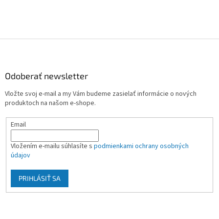
Z
á
p
ä
Odoberať newsletter
t
Vložte svoj e-mail a my Vám budeme zasielať informácie o nových
i
produktoch na našom e-shope.
e
Email
Vložením e-mailu súhlasíte s
podmienkami ochrany osobných
údajov
PRIHLÁSIŤ SA