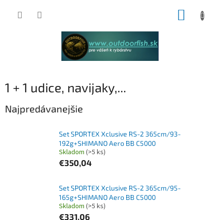
Prejsť
NÁKUP
na
obsah
KOŠÍK
1 + 1 udice, navijaky,...
Najpredávanejšie
Set SPORTEX Xclusive RS-2 365cm/93-
192g+SHIMANO Aero BB C5000
Skladom
(>5 ks)
€350,04
Set SPORTEX Xclusive RS-2 365cm/95-
165g+SHIMANO Aero BB C5000
Skladom
(>5 ks)
€331,06