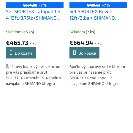
€504,88
–7 %
€720,82
–7 %
Set SPORTEX Catapult CS-
Set SPORTEX Revolt
4 13ft/3,75lb+SHIMANO
12ft/3lbs + SHIMANO
Ultegra 14000X
Ultegra 14000X
Skladom
(>5 ks)
Skladom
(2 ks)
€465,73
€664,94
/ ks
/ ks
Do košíka
Do košíka
Špičkový kaprový set v ktorom
Špičkový kaprový set v ktorom
pre vás prinášame prút
pre vás prinášame prút
SPORTEX Catapult CS-4 spolu s
SPORTEX Revolt spolu s
navijakom SHIMANO Ultegra
navijakom SHIMANO Ultegra
14000X. Balenie obsahuje silon
14000X. Balenie obsahuje silon
Climax 600m/0,28mm a taktiež
Climax 600m/0,28mm a taktiež
šokový...
šokový vlasec...