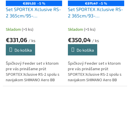
€351,33
–5 %
€371,47
–5 %
Set SPORTEX Xclusive RS-
Set SPORTEX Xclusive RS-
2 365cm/95-
2 365cm/93-
165g+SHIMANO Aero BB
192g+SHIMANO Aero BB
C5000
C5000
Skladom
(>5 ks)
Skladom
(>5 ks)
€331,06
€350,04
/ ks
/ ks
Do košíka
Do košíka
Špičkový Feeder set v ktorom
Špičkový Feeder set v ktorom
pre vás prinášame prút
pre vás prinášame prút
SPORTEX Xclusive RS-2 spolu s
SPORTEX Xclusive RS-2 spolu s
navijakom SHIMANO Aero BB
navijakom SHIMANO Aero BB
C5000. Balenie obsahuje silon
C5000. Balenie obsahuje silon
Climax Cult Feeder Method Carp
Climax Cult Feeder Method Carp
300m.
300m.