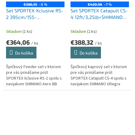
€386,35
–5 %
€420,96
–7 %
Set SPORTEX Xclusive RS-
Set SPORTEX Catapult CS-
2 395cm/155-
4 12ft/3,25lb+SHIMANO
225g+SHIMANO Aero BB
Ultegra 14000X
C5000
Skladom
(1 ks)
Skladom
(2 ks)
€364,06
€388,32
/ ks
/ ks
Do košíka
Do košíka
Špičkový Feeder set v ktorom
Špičkový kaprový set v ktorom
pre vás prinášame prút
pre vás prinášame prút
SPORTEX Xclusive RS-2 spolu s
SPORTEX Catapult CS-4 spolu s
navijakom SHIMANO Aero BB
navijakom SHIMANO Ultegra
C5000. Balenie obsahuje silon
14000X. Balenie obsahuje silon
Climax Cult Feeder Method Carp
Climax 600m/0,28mm a taktiež
300m.
šokový...