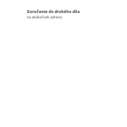
c
i
Doručenie do druhého dňa
e
na akúkoľvek adresu
p
r
v
k
y
v
ý
p
i
s
u