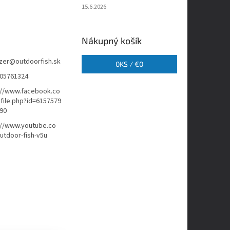
15.6.2026
Nákupný košík
zer
@
outdoorfish.sk
0
KS /
€0
05761324
://www.facebook.co
file.php?id=6157579
90
://www.youtube.co
tdoor-fish-v5u