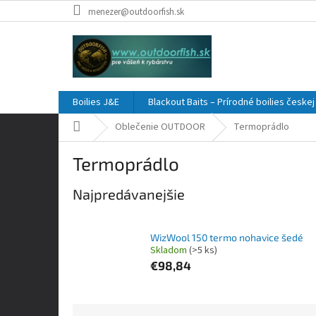
Prejsť
menezer@outdoorfish.sk
na
obsah
Boilies J&E
Blackout Baits – Prírodné boilies česke
Domov
Oblečenie OUTDOOR
Termoprádlo
Termoprádlo
Najpredávanejšie
WizWool 150 termo nohavice šedé
Skladom
(>5 ks)
€98,84
R