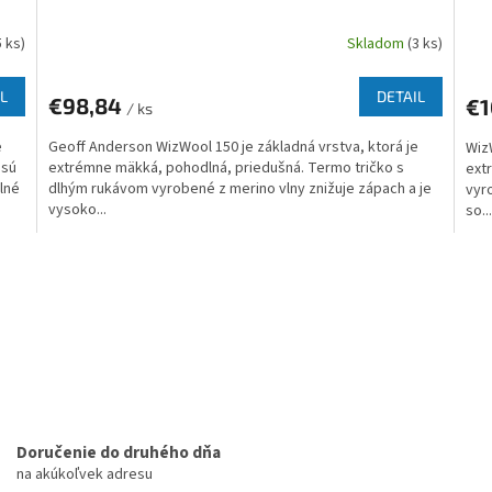
5 ks)
Skladom
(3 ks)
L
DETAIL
€98,84
€1
/ ks
e
Geoff Anderson WizWool 150 je základná vrstva, ktorá je
WizW
 sú
extrémne mäkká, pohodlná, priedušná. Termo tričko s
ext
lné
dlhým rukávom vyrobené z merino vlny znižuje zápach a je
vyr
vysoko...
so...
O
v
l
á
d
a
c
i
e
p
Doručenie do druhého dňa
r
na akúkoľvek adresu
v