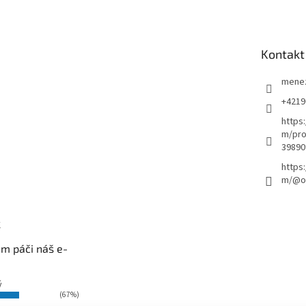
Kontakt
mene
+4219
https
m/pro
39890
https
m/@ou
k
m páči náš e-
ý
(67%)