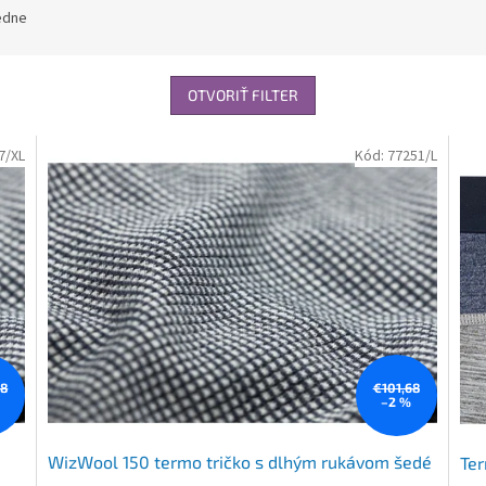
edne
OTVORIŤ FILTER
7/XL
Kód:
77251/L
68
€101,68
–2 %
WizWool 150 termo tričko s dlhým rukávom šedé
Ter