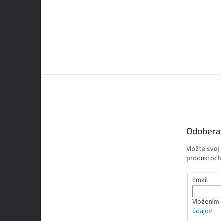
Z
á
p
ä
t
Odobera
i
e
Vložte svoj
produktoch
Email
Vložením 
údajov