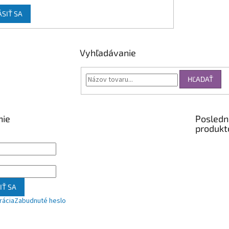
ÁSIŤ SA
Vyhľadávanie
HĽADAŤ
nie
Posledn
produkt
IŤ SA
rácia
Zabudnuté heslo