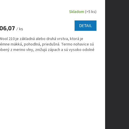
Skladom
(>5 ks)
DETAIL
06,07
/ ks
ool 210 je základná alebo druhá vrstva, ktorá je
rémne mäkká, pohodlná, priedušná. Termo nohavice sú
obený z merino vlny, znižujú zápach a sú vysoko odolné