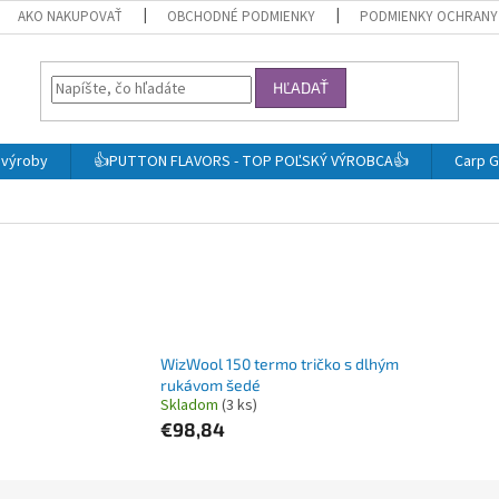
AKO NAKUPOVAŤ
OBCHODNÉ PODMIENKY
PODMIENKY OCHRANY
HĽADAŤ
j výroby
👍PUTTON FLAVORS - TOP POĽSKÝ VÝROBCA👍
Carp G
WizWool 150 termo tričko s dlhým
rukávom šedé
Skladom
(3 ks)
€98,84