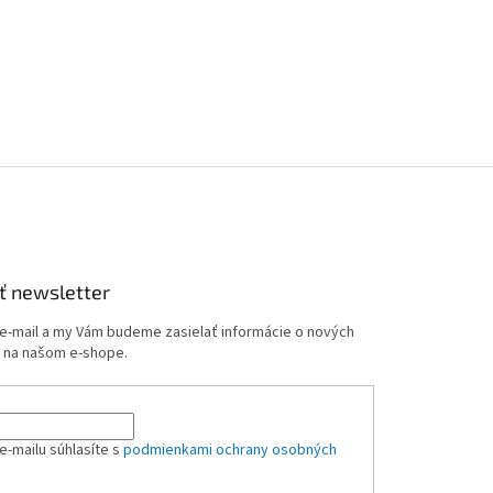
k
y
v
ý
p
i
s
u
ť newsletter
 e-mail a my Vám budeme zasielať informácie o nových
 na našom e-shope.
e-mailu súhlasíte s
podmienkami ochrany osobných