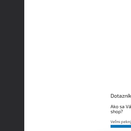
Dotazní
Ako sa Vá
shop?
Veľmi pekn