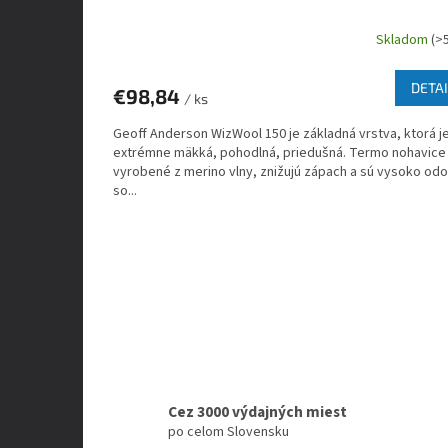
Skladom
(>
DETAI
€98,84
/ ks
Geoff Anderson WizWool 150 je základná vrstva, ktorá j
extrémne mäkká, pohodlná, priedušná. Termo nohavice
vyrobené z merino vlny, znižujú zápach a sú vysoko odo
so...
Cez 3000 výdajných miest
po celom Slovensku