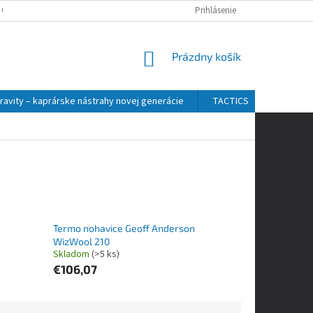
 OSOBNÝCH ÚDAJOV
Prihlásenie
NÁKUPNÝ
Prázdny košík
KOŠÍK
ravity – kaprárske nástrahy novej generácie
TACTICS
ZFISH
Termo nohavice Geoff Anderson
WizWool 210
Skladom
(>5 ks)
€106,07