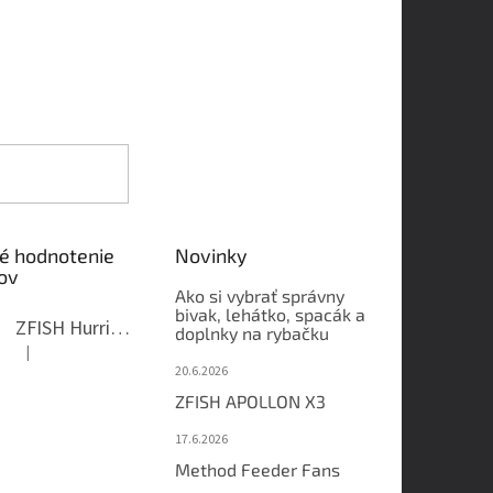
é hodnotenie
Novinky
ov
Ako si vybrať správny
bivak, lehátko, spacák a
ZFISH Hurricane Camo Kreslo
doplnky na rybačku
|
Hodnotenie produktu je 5 z 5 hviezdičiek.
20.6.2026
ZFISH APOLLON X3
17.6.2026
Method Feeder Fans