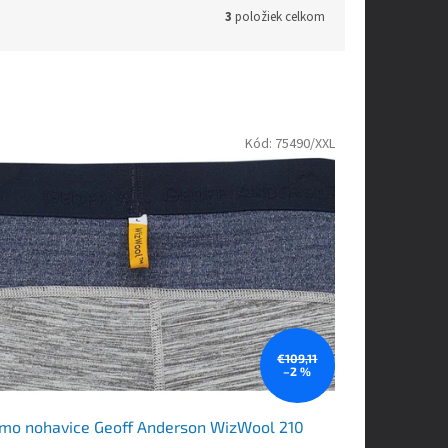
3
položiek celkom
Kód:
75490/XXL
€109,11
–2 %
mo nohavice Geoff Anderson WizWool 210