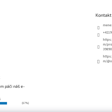
Kontakt
mene
+4219
https
m/pro
39890
https
m/@ou
k
m páči náš e-
ý
(67%)