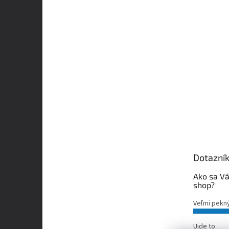
Dotazní
Ako sa Vá
shop?
Veľmi pekn
Ujde to