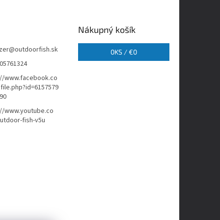
Nákupný košík
zer
@
outdoorfish.sk
0
KS /
€0
05761324
://www.facebook.co
file.php?id=6157579
90
://www.youtube.co
tdoor-fish-v5u