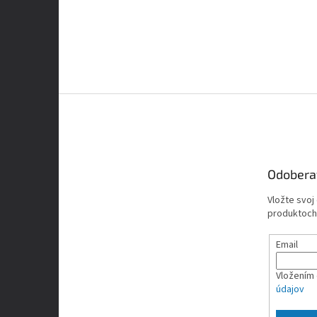
Z
á
p
ä
t
Odobera
i
e
Vložte svoj
produktoch
Email
Vložením 
údajov