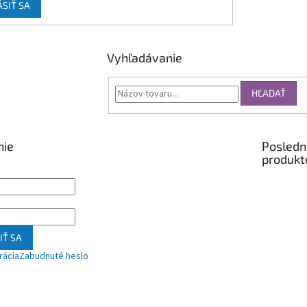
ÁSIŤ SA
Vyhľadávanie
HĽADAŤ
nie
Posledn
produkt
IŤ SA
rácia
Zabudnuté heslo