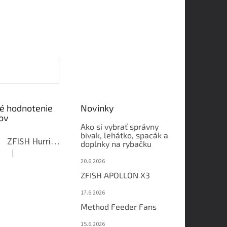
é hodnotenie
Novinky
ov
Ako si vybrať správny
bivak, lehátko, spacák a
ZFISH Hurricane Camo Kreslo
doplnky na rybačku
|
Hodnotenie produktu je 5 z 5 hviezdičiek.
20.6.2026
ZFISH APOLLON X3
17.6.2026
Method Feeder Fans
15.6.2026