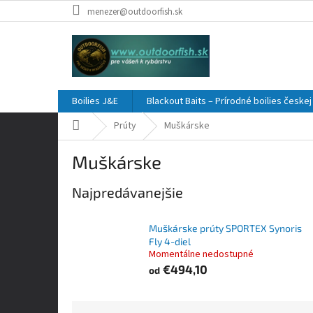
Prejsť
menezer@outdoorfish.sk
na
obsah
Boilies J&E
Blackout Baits – Prírodné boilies česke
Domov
Prúty
Muškárske
Muškárske
Najpredávanejšie
Muškárske prúty SPORTEX Synoris
Fly 4-diel
Momentálne nedostupné
€494,10
od
R