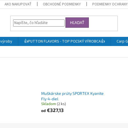
AKO NAKUPOVAŤ
OBCHODNÉ PODMIENKY
PODMIENKY OCHRANY
HĽADAŤ
j výroby
👍PUTTON FLAVORS - TOP POĽSKÝ VÝROBCA👍
Carp G
Muškárske prúty SPORTEX Kyanite
Fly 4-diel
Skladom
(2 ks)
€327,13
od