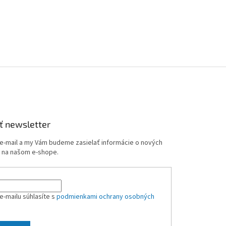
y
v
ý
p
i
s
u
ť newsletter
 e-mail a my Vám budeme zasielať informácie o nových
 na našom e-shope.
e-mailu súhlasíte s
podmienkami ochrany osobných