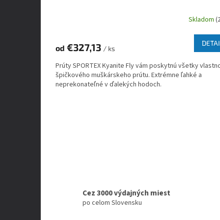
Skladom
(
DETAI
€327,13
od
/ ks
Prúty SPORTEX Kyanite Fly vám poskytnú všetky vlastno
špičkového muškárskeho prútu. Extrémne ľahké a
neprekonateľné v ďalekých hodoch.
Cez 3000 výdajných miest
po celom Slovensku