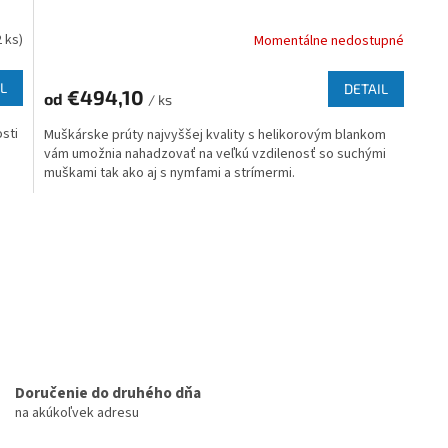
2 ks)
Momentálne nedostupné
L
DETAIL
€494,10
od
/ ks
sti
Muškárske prúty najvyššej kvality s helikorovým blankom
vám umožnia nahadzovať na veľkú vzdilenosť so suchými
muškami tak ako aj s nymfami a strímermi.
O
v
l
á
d
a
c
i
e
p
Doručenie do druhého dňa
r
na akúkoľvek adresu
v
k