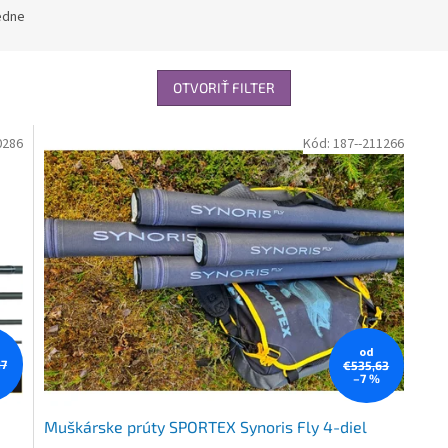
edne
OTVORIŤ FILTER
0286
Kód:
187--211266
od
17
€535,63
–7 %
Muškárske prúty SPORTEX Synoris Fly 4-diel