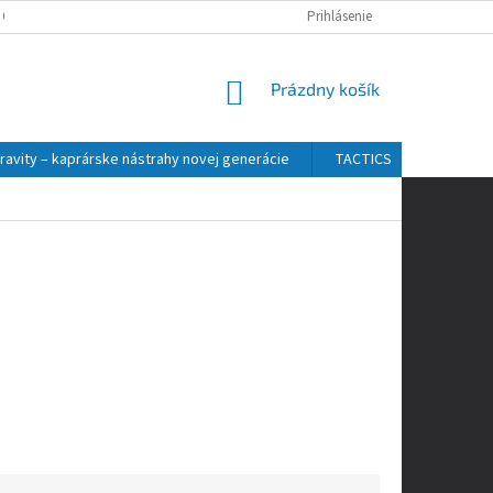
 OSOBNÝCH ÚDAJOV
Prihlásenie
NÁKUPNÝ
Prázdny košík
KOŠÍK
ravity – kaprárske nástrahy novej generácie
TACTICS
ZFISH