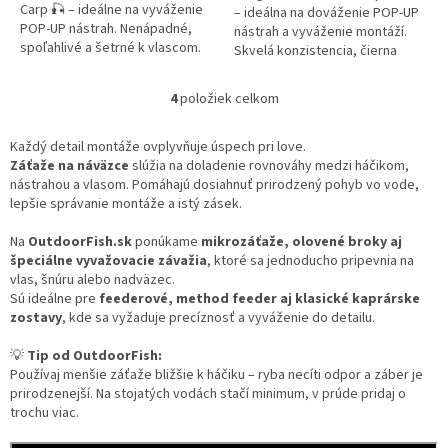
Carp 🎣 – ideálne na vyváženie
– ideálna na dováženie POP-UP
POP-UP nástrah. Nenápadné,
nástrah a vyváženie montáží.
spoľahlivé a šetrné k vlascom.
Skvelá konzistencia, čierna
Balenie 10 ks, farba čierna.
farba, hmotnosť 15 g.
4
položiek celkom
O
v
l
Každý detail montáže ovplyvňuje úspech pri love.
á
Záťaže na náväzce
slúžia na doladenie rovnováhy medzi háčikom,
d
nástrahou a vlasom. Pomáhajú dosiahnuť prirodzený pohyb vo vode,
a
lepšie správanie montáže a istý zásek.
c
i
Na
OutdoorFish.sk
ponúkame
mikrozáťaže, olovené broky aj
e
špeciálne vyvažovacie závažia
, ktoré sa jednoducho pripevnia na
p
vlas, šnúru alebo nadväzec.
r
Sú ideálne pre
feederové, method feeder aj klasické kaprárske
v
zostavy
, kde sa vyžaduje precíznosť a vyváženie do detailu.
k
y
💡
Tip od OutdoorFish:
v
Používaj menšie záťaže bližšie k háčiku – ryba necíti odpor a záber je
ý
prirodzenejší. Na stojatých vodách stačí minimum, v prúde pridaj o
p
trochu viac.
i