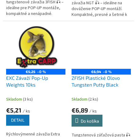
tungstenové závažia 3FISH 🎣 –
závažia NGT 🎣 – ideálne na
ideálne pre POP-UP montáže,
dováženie POP-UP montáží.
kompaktné a nenápadné.
Kompaktné, presné a šetrné k
Praktický dávkovač, jednoduchá
vlascom. Balenie obsahuje 9 ks.
aplikácia.
€5,25
–0 %
€6,94
–0 %
EXC Závaží Pop-Up
ZFISH Plastické Olovo
Weights 10ks
Tungsten Putty Black
Skladom
(3 ks)
Skladom
(2 ks)
€5,21
€6,89
/ ks
/ ks
DETAIL
Do košíka
Rýchlovýmenné závažia Extra
Tungstenová záťažová pasta 🎣