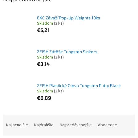
EXC Závaží Pop-Up Weights 10ks
Skladom
(3 ks)
€5,21
ZFISH Zátěže Tungsten Sinkers
Skladom
(3 ks)
€3,14
ZFISH Plastické Olovo Tungsten Putty Black
Skladom
(2 ks)
€6,89
R
a
Najlacnejšie
Najdrahšie
Najpredávanejšie
Abecedne
d