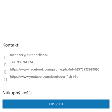
Kontakt
menezer
@
outdoorfish.sk
+421905761324
https://www.facebook.com/profile.php?id=61575793989090
https://www.youtube.com/@outdoor-fish-v5u
Nákupný košík
0
KS /
€0