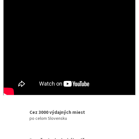
s
u
Cez 3000 výdajných miest
po celom Slovensku