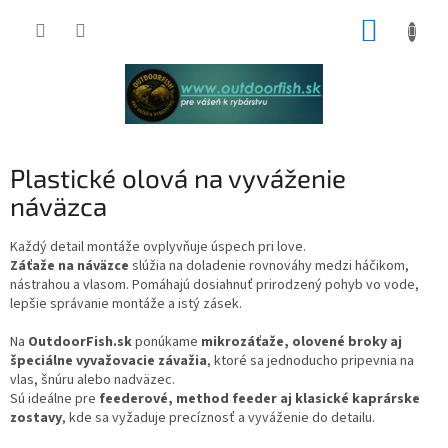
Prejsť
NÁKUP
na
obsah
KOŠÍK
Plastické olová na vyváženie
náväzca
Každý detail montáže ovplyvňuje úspech pri love.
Záťaže na náväzce
slúžia na doladenie rovnováhy medzi háčikom,
nástrahou a vlasom. Pomáhajú dosiahnuť prirodzený pohyb vo vode,
lepšie správanie montáže a istý zásek.
Na
OutdoorFish.sk
ponúkame
mikrozáťaže, olovené broky aj
špeciálne vyvažovacie závažia
, ktoré sa jednoducho pripevnia na
vlas, šnúru alebo nadväzec.
Sú ideálne pre
feederové, method feeder aj klasické kaprárske
zostavy
, kde sa vyžaduje precíznosť a vyváženie do detailu.