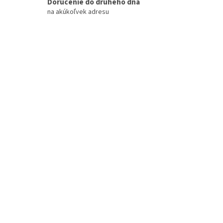
Doručenie do druhého dňa
na akúkoľvek adresu