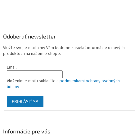
Z
á
p
ä
Odoberať newsletter
t
Vložte svoj e-mail a my Vám budeme zasielať informácie o nových
i
produktoch na našom e-shope.
e
Email
Vložením e-mailu súhlasíte s
podmienkami ochrany osobných
údajov
PRIHLÁSIŤ SA
Informácie pre vás