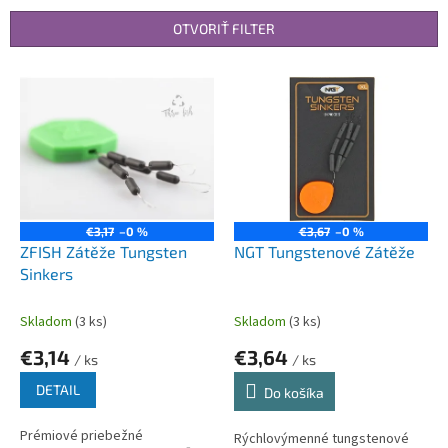
e
n
OTVORIŤ FILTER
i
e
V
p
ý
r
p
o
i
d
s
u
p
k
r
t
o
€3,17
–0 %
€3,67
–0 %
o
d
ZFISH Zátěže Tungsten
NGT Tungstenové Zátěže
v
u
Sinkers
k
t
Skladom
(3 ks)
Skladom
(3 ks)
o
€3,14
€3,64
v
/ ks
/ ks
DETAIL
Do košíka
Prémiové priebežné
Rýchlovýmenné tungstenové