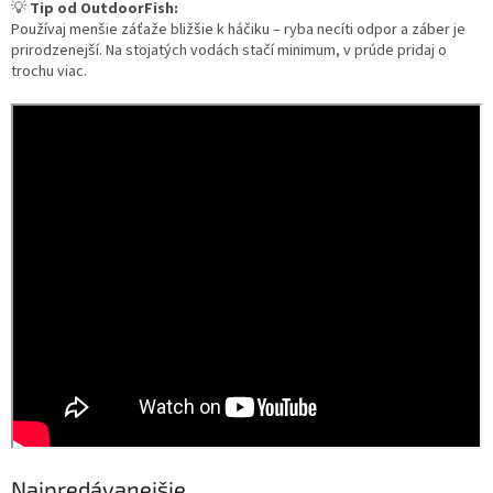
💡
Tip od OutdoorFish:
Používaj menšie záťaže bližšie k háčiku – ryba necíti odpor a záber je
prirodzenejší. Na stojatých vodách stačí minimum, v prúde pridaj o
trochu viac.
Najpredávanejšie