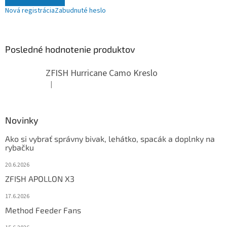
Nová registrácia
Zabudnuté heslo
Posledné hodnotenie produktov
ZFISH Hurricane Camo Kreslo
|
Hodnotenie produktu je 5 z 5 hviezdičiek.
Novinky
Ako si vybrať správny bivak, lehátko, spacák a doplnky na
rybačku
20.6.2026
ZFISH APOLLON X3
17.6.2026
Method Feeder Fans