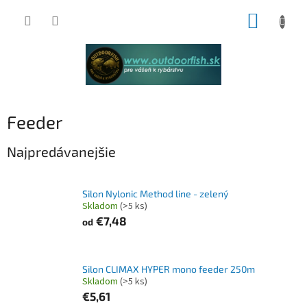
Prejsť
NÁKUP
na
obsah
KOŠÍK
Feeder
Najpredávanejšie
Silon Nylonic Method line - zelený
Skladom
(>5 ks)
€7,48
od
Silon CLIMAX HYPER mono feeder 250m
Skladom
(>5 ks)
€5,61