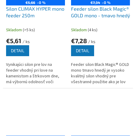
€5,66
–0 %
€7,34
–0 %
Silon CLIMAX HYPER mono
Feeder silon Black Magic®
feeder 250m
GOLD mono - tmavo hnedý
Skladom
(>5 ks)
Skladom
(4 ks)
€5,61
€7,28
/ ks
/ ks
DETAIL
DETAIL
Vynikajúci silon pre lov na
Feeder silon Black Magic® GOLD
feeder vhodný pri love na
mono tmavo hnedý je vysoko
kamenistom a štrkovom dne,
kvalitný silon vhodný pre
má výbornú odolnosť voči
všestranné použitie ako je lov
oderu a vysokú pevnosť v uzle.
na feeder alebo plávanú