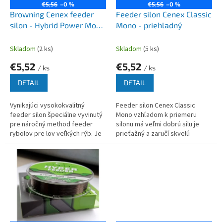
o
€5,56
–0 %
€5,56
–0 %
o
d
Browning Cenex feeder
Feeder silon Cenex Classic
v
u
silon - Hybrid Power Mono
Mono - priehladný
k
100m
t
Skladom
(2 ks)
Skladom
(5 ks)
o
€5,52
€5,52
v
/ ks
/ ks
DETAIL
DETAIL
Vynikajúci vysokokvalitný
Feeder silon Cenex Classic
feeder silon špeciálne vyvinutý
Mono vzhľadom k priemeru
pre náročný method feeder
silonu má veľmi dobrú silu je
rybolov pre lov veľkých rýb. Je
prieťažný a zaručí skvelú
odolný voči oderu a pevný v
prezentáciu nástrahy
uzle.