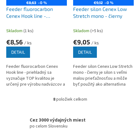
€8,63
–0 %
€9,12
–0 %
Feeder fluorocarbon
Feeder silon Cenex Low
Cenex Hook line -
Stretch mono - čierny
priehladný
Skladom
(1 ks)
Skladom
(>5 ks)
€8,56
€9,05
/ ks
/ ks
DETAIL
DETAIL
Feeder fluorocarbon Cenex
Feeder silon Cenex Low Stretch
Hook line - priehladný sa
mono - čierny je silon s veľmi
vyznačuje TOP kvalitou je
malou prieťažnosťou a môže
určený pre výrobu nadväzcov a
byť použitý ako alternatívna
pre rybu je neviditelný
náhrada šnúry pre lov na feeder
8
položiek celkom
O
v
l
á
Cez 3000 výdajných miest
d
po celom Slovensku
a
c