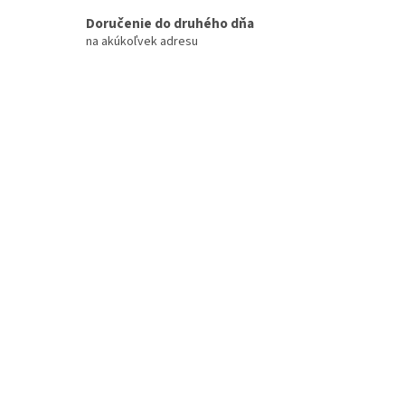
i
Doručenie do druhého dňa
e
na akúkoľvek adresu
p
r
v
k
y
v
ý
p
i
s
u