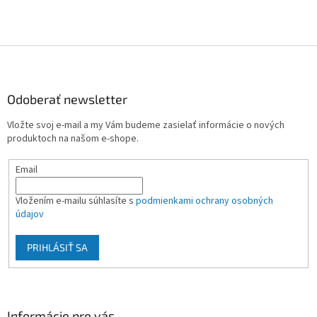
Z
á
p
ä
Odoberať newsletter
t
Vložte svoj e-mail a my Vám budeme zasielať informácie o nových
i
produktoch na našom e-shope.
e
Email
Vložením e-mailu súhlasíte s
podmienkami ochrany osobných
údajov
PRIHLÁSIŤ SA
Informácie pre vás