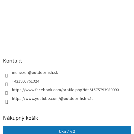
Kontakt
menezer
@
outdoorfish.sk
+421905761324
https://www.facebook.com/profile.php?id=61575793989090
https://www.youtube.com/@outdoor-fish-v5u
Nákupný košík
0
KS /
€0