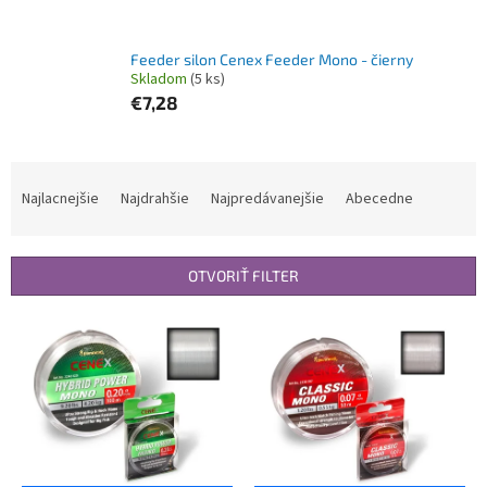
Feeder silon Cenex Feeder Mono - čierny
Skladom
(5 ks)
€7,28
R
a
Najlacnejšie
Najdrahšie
Najpredávanejšie
Abecedne
d
e
n
OTVORIŤ FILTER
i
e
V
p
ý
r
p
o
i
d
s
u
p
k
r
t