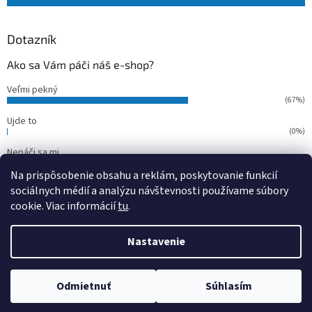
Dotazník
Ako sa Vám páči náš e-shop?
Veľmi pekný
(67%)
Ujde to
(0%)
Nepáči sa mi
(33%)
Na prispôsobenie obsahu a reklám, poskytovanie funkcií
Počet hlasov:
15
sociálnych médií a analýzu návštevnosti používame súbory
cookie. Viac informácií
tu
.
Vytvoril Shoptet
Nastavenie
Copyright 2026
outdoorfish
. Všetky práva vyhradené.
Upraviť
Odmietnuť
Súhlasím
nastavenie cookies