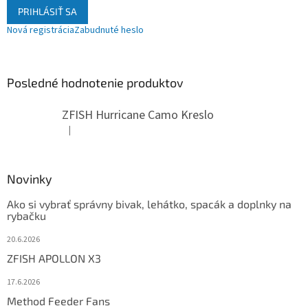
PRIHLÁSIŤ SA
Nová registrácia
Zabudnuté heslo
Posledné hodnotenie produktov
ZFISH Hurricane Camo Kreslo
|
Hodnotenie produktu je 5 z 5 hviezdičiek.
Novinky
Ako si vybrať správny bivak, lehátko, spacák a doplnky na
rybačku
20.6.2026
ZFISH APOLLON X3
17.6.2026
Method Feeder Fans