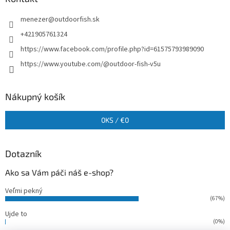
menezer
@
outdoorfish.sk
+421905761324
https://www.facebook.com/profile.php?id=61575793989090
https://www.youtube.com/@outdoor-fish-v5u
Nákupný košík
0
KS /
€0
Dotazník
Ako sa Vám páči náš e-shop?
Veľmi pekný
(67%)
Ujde to
(0%)