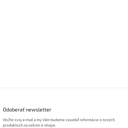
Z
á
p
ä
Odoberať newsletter
t
Vložte svoj e-mail a my Vám budeme zasielať informácie o nových
i
produktoch na našom e-shope.