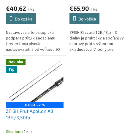
o
€40,62
€65,90
v
/ ks
/ ks
Do košíka
Do košíka
Nastavovacia teleskopická
ZFISH Blizzard 12ft / 3lb – 3-
podpera prútu k sedaciemu
dielny je praktický a spoľahlivý
feeder boxu plynule
kaprový prút s výbornou
nastavovateľná od veľkosti 90
skladnosťou. Vhodný pre
až po 145cm.
rybárov, ktorí hľadajú pohodlie
pri transporte bez
Novinka
kompromisov vo...
Tip
€71,61
–2 %
ZFISH Prut Apollon X3
13ft/3,50lb
Skladom
(2 ks)