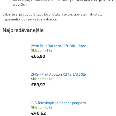
a ďalších.
Vyberte si prút podľa typu lovu, dĺžky a akcie, aby ste mali istotu
úspešného lovu pri každej rybačke.
Najpredávanejšie
Zfish Prut Blizzard 12ft/3lb - 3sec.
Skladom
(2 ks)
€65,90
ZFISH Prut Apollon X3 13ft/3,50lb
Skladom
(2 ks)
€69,97
JVS Teleskopická Feeder podpera
Skladom
(1 ks)
€40,62