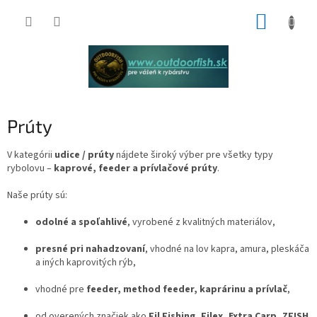
Prejsť
NÁKUP
na
obsah
KOŠÍK
Prúty
V kategórii
udice / prúty
nájdete široký výber pre všetky typy
rybolovu –
kaprové, feeder a prívlačové prúty
.
Naše prúty sú:
odolné a spoľahlivé
, vyrobené z kvalitných materiálov,
presné pri nahadzovaní
, vhodné na lov kapra, amura, pleskáča
a iných kaprovitých rýb,
vhodné pre
feeder, method feeder, kaprárinu a prívlač
,
od overených značiek ako
Fil Fishing, Filex, Extra Carp, ZFISH