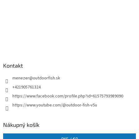
Kontakt
menezer
@
outdoorfish.sk
+421905761324
https://www.facebook.com/profile.php?id=61575793989090
https://www.youtube.com/@outdoor-fish-v5u
Nákupný košík
0
KS /
€0