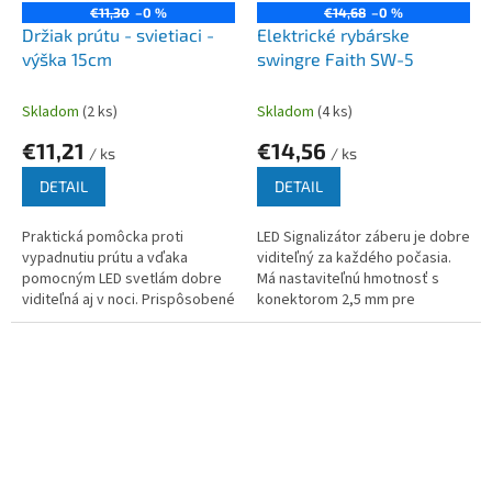
€11,30
–0 %
€14,68
–0 %
Držiak prútu - svietiaci -
Elektrické rybárske
výška 15cm
swingre Faith SW-5
Skladom
(2 ks)
Skladom
(4 ks)
€11,21
€14,56
/ ks
/ ks
DETAIL
DETAIL
Praktická pomôcka proti
LED Signalizátor záberu je dobre
vypadnutiu prútu a vďaka
viditeľný za každého počasia.
pomocným LED svetlám dobre
Má nastaviteľnú hmotnosť s
viditeľná aj v noci. Prispôsobené
konektorom 2,5 mm pre
na štandardné alarmy vybavené
pripojenie k signalizátorom
pre zapojenie elektrického
záberu.
konektoru....