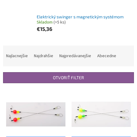
Elektrický swinger s magnetickým systémom
Skladom
(>5 ks)
€15,36
R
a
Najlacnejšie
Najdrahšie
Najpredávanejšie
Abecedne
d
e
n
OTVORIŤ FILTER
i
e
V
p
ý
r
p
o
i
d
s
u
p
k
r
t