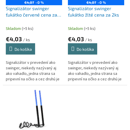
o
€4,07
–0 %
€4,07
–0 %
o
d
Signalizátor swinger
Signalizátor swinger
v
u
ťukátko červené cena za
ťukátko žlté cena za 2ks
k
2ks
t
Skladom
(>5 ks)
Skladom
(>5 ks)
o
€4,03
€4,03
v
/ ks
/ ks
Do košíka
Do košíka
Signalizátor v prevedení ako
Signalizátor v prevedení ako
swinger, niekedy nazývaný aj
swinger, niekedy nazývaný aj
ako vahadlo, jedna strana sa
ako vahadlo, jedna strana sa
pripevní na očko a cez druhú je
pripevní na očko a cez druhú je
vedený silon. Pomocou tohto
vedený silon. Pomocou tohto
signalizátora zaznamenáte aj...
signalizátora zaznamenáte aj...