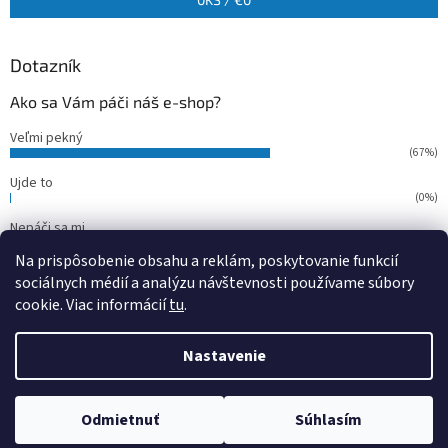
Dotazník
Ako sa Vám páči náš e-shop?
Veľmi pekný
(67%)
Ujde to
(0%)
Nepáči sa mi
(33%)
Na prispôsobenie obsahu a reklám, poskytovanie funkcií
Počet hlasov:
15
sociálnych médií a analýzu návštevnosti používame súbory
cookie. Viac informácií
tu
.
Vytvoril Shoptet
Nastavenie
Copyright 2026
outdoorfish
. Všetky práva vyhradené.
Upraviť
Odmietnuť
Súhlasím
nastavenie cookies