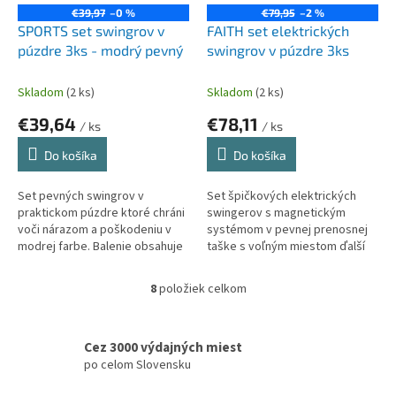
€39,97
–0 %
€79,95
–2 %
SPORTS set swingrov v
FAITH set elektrických
púzdre 3ks - modrý pevný
swingrov v púzdre 3ks
Skladom
(2 ks)
Skladom
(2 ks)
€39,64
€78,11
/ ks
/ ks
Do košíka
Do košíka
Set pevných swingrov v
Set špičkových elektrických
praktickom púzdre ktoré chráni
swingerov s magnetickým
voči nárazom a poškodeniu v
systémom v pevnej prenosnej
modrej farbe. Balenie obsahuje
taške s voľným miestom ďalší
3ks.
signalizátor. Profesionálne
rybárske príslušenstvo!
8
položiek celkom
O
v
l
á
Cez 3000 výdajných miest
d
po celom Slovensku
a