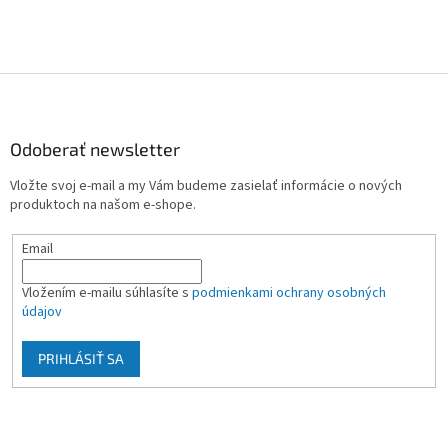
Z
á
p
ä
Odoberať newsletter
t
Vložte svoj e-mail a my Vám budeme zasielať informácie o nových
i
produktoch na našom e-shope.
e
Email
Vložením e-mailu súhlasíte s
podmienkami ochrany osobných
údajov
PRIHLÁSIŤ SA