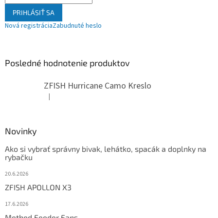
PRIHLÁSIŤ SA
Nová registrácia
Zabudnuté heslo
Posledné hodnotenie produktov
ZFISH Hurricane Camo Kreslo
|
Hodnotenie produktu je 5 z 5 hviezdičiek.
Novinky
Ako si vybrať správny bivak, lehátko, spacák a doplnky na
rybačku
20.6.2026
ZFISH APOLLON X3
17.6.2026
Method Feeder Fans