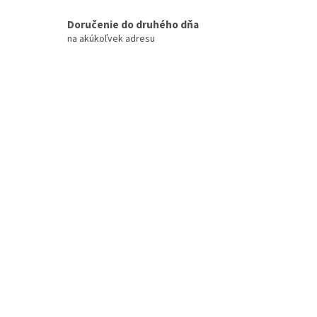
c
i
Doručenie do druhého dňa
e
na akúkoľvek adresu
p
r
v
k
y
v
ý
p
i
s
u