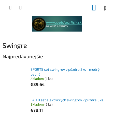
Prejsť
NÁKUP
na
obsah
KOŠÍK
Swingre
Najpredávanejšie
SPORTS set swingrov v púzdre 3ks - modrý
pevný
Skladom
(2 ks)
€39,64
FAITH set elektrických swingrov v púzdre 3ks
Skladom
(2 ks)
€78,11