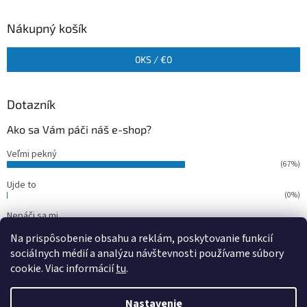
Nákupný košík
0
KS /
€0
Dotazník
Ako sa Vám páči náš e-shop?
Veľmi pekný
(67%)
Ujde to
(0%)
Nepáči sa mi
(33%)
Na prispôsobenie obsahu a reklám, poskytovanie funkcií
Počet hlasov:
15
sociálnych médií a analýzu návštevnosti používame súbory
cookie. Viac informácií
tu
.
Vytvoril Shoptet
Nastavenie