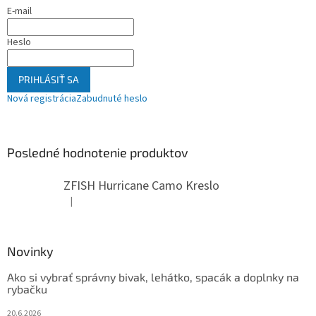
E-mail
Heslo
PRIHLÁSIŤ SA
Nová registrácia
Zabudnuté heslo
Posledné hodnotenie produktov
ZFISH Hurricane Camo Kreslo
|
Hodnotenie produktu je 5 z 5 hviezdičiek.
Novinky
Ako si vybrať správny bivak, lehátko, spacák a doplnky na
rybačku
20.6.2026