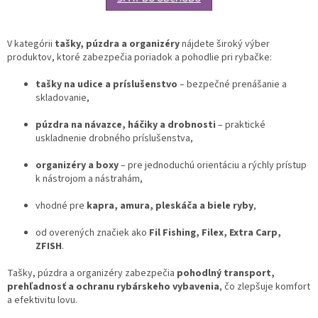
V kategórii
tašky, púzdra a organizéry
nájdete široký výber
produktov, ktoré zabezpečia poriadok a pohodlie pri rybačke:
tašky na udice a príslušenstvo
– bezpečné prenášanie a
skladovanie,
púzdra na návazce, háčiky a drobnosti
– praktické
uskladnenie drobného príslušenstva,
organizéry a boxy
– pre jednoduchú orientáciu a rýchly prístup
k nástrojom a nástrahám,
vhodné pre
kapra, amura, pleskáča a biele ryby
,
od overených značiek ako
Fil Fishing, Filex, Extra Carp,
ZFISH
.
Tašky, púzdra a organizéry zabezpečia
pohodlný transport,
prehľadnosť a ochranu rybárskeho vybavenia
, čo zlepšuje komfort
a efektivitu lovu.