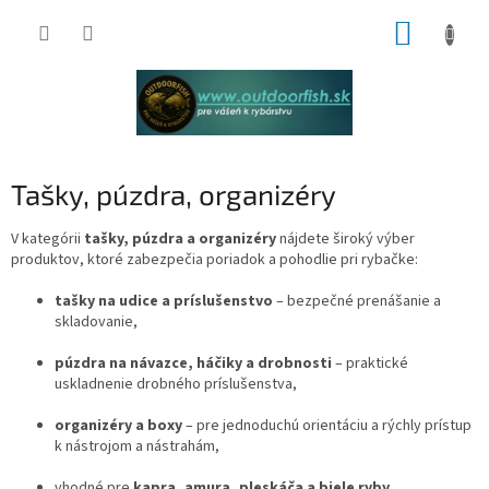
Prejsť
NÁKUP
na
obsah
KOŠÍK
Tašky, púzdra, organizéry
V kategórii
tašky, púzdra a organizéry
nájdete široký výber
produktov, ktoré zabezpečia poriadok a pohodlie pri rybačke:
tašky na udice a príslušenstvo
– bezpečné prenášanie a
skladovanie,
púzdra na návazce, háčiky a drobnosti
– praktické
uskladnenie drobného príslušenstva,
organizéry a boxy
– pre jednoduchú orientáciu a rýchly prístup
k nástrojom a nástrahám,
vhodné pre
kapra, amura, pleskáča a biele ryby
,