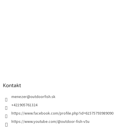
Kontakt
menezer
@
outdoorfish.sk
+421905761324
https://www.facebook.com/profile.php?id=61575793989090
https://www.youtube.com/@outdoor-fish-v5u