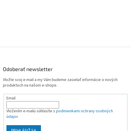
Z
á
p
ä
Odoberať newsletter
t
Vložte svoj e-mail a my Vám budeme zasielať informácie o nových
i
produktoch na našom e-shope.
e
Email
Vložením e-mailu súhlasíte s
podmienkami ochrany osobných
údajov
PRIHLÁSIŤ SA