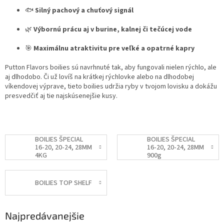
🐟
Silný pachový a chuťový signál
🌿
Výbornú prácu aj v burine, kalnej či tečúcej vode
🎯
Maximálnu atraktivitu pre veľké a opatrné kapry
Putton Flavors boilies sú navrhnuté tak, aby fungovali nielen rýchlo, ale
aj dlhodobo. Či už lovíš na krátkej rýchlovke alebo na dlhodobej
víkendovej výprave, tieto boilies udržia ryby v tvojom lovisku a dokážu
presvedčiť aj tie najskúsenejšie kusy.
BOILIES ŠPECIAL
BOILIES ŠPECIAL
16-20, 20-24, 28MM
16-20, 20-24, 28MM
4KG
900g
BOILIES TOP SHELF
Najpredávanejšie