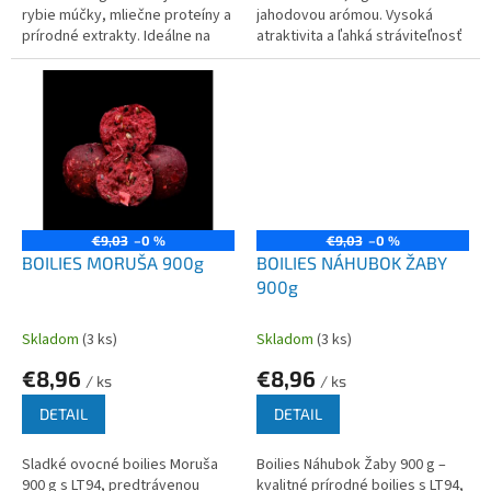
rybie múčky, mliečne proteíny a
jahodovou arómou. Vysoká
prírodné extrakty. Ideálne na
atraktivita a ľahká stráviteľnosť
kapry a amurov.
pre kapry a amurov.
€9,03
–0 %
€9,03
–0 %
BOILIES MORUŠA 900g
BOILIES NÁHUBOK ŽABY
900g
Skladom
(3 ks)
Skladom
(3 ks)
€8,96
€8,96
/ ks
/ ks
DETAIL
DETAIL
Sladké ovocné boilies Moruša
Boilies Náhubok Žaby 900 g –
900 g s LT94, predtrávenou
kvalitné prírodné boilies s LT94,