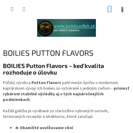
Prejsť
NÁKUP
na
obsah
KOŠÍK
BOILIES PUTTON FLAVORS
BOILIES Putton Flavors – keď kvalita
rozhoduje o úlovku
Poľský výrobca
Putton Flavors
patrí medzi špičku v modernom
kaprárskom vývoji. Ich boilies sú vytvárané s jediným cieľom –
priniesť
rybárom stabilné výsledky aj v tých najnáročnejších
podmienkach
.
Každá gulička je vyrábaná zo starostlivo vybraných surovín,
testovaných receptúr a atraktorov, ktoré zaručujú:
🔥
Okamžité uvoľňovanie vôní