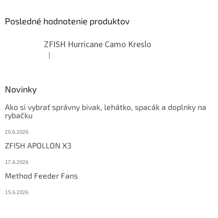
Posledné hodnotenie produktov
ZFISH Hurricane Camo Kreslo
|
Hodnotenie produktu je 5 z 5 hviezdičiek.
Novinky
Ako si vybrať správny bivak, lehátko, spacák a doplnky na
rybačku
20.6.2026
ZFISH APOLLON X3
17.6.2026
Method Feeder Fans
15.6.2026