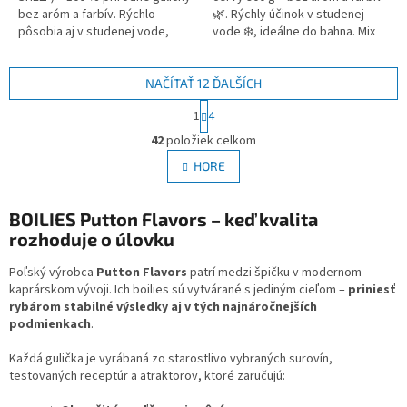
bez aróm a farbív. Rýchlo
🌿. Rýchly účinok v studenej
pôsobia aj v studenej vode,
vode ❄️, ideálne do bahna. Mix
obsahujú sušený hmyz, LT94,
20–24 mm 🎣.
mliečne proteíny a kvalitné
rybie...
NAČÍTAŤ 12 ĎALŠÍCH
S
1
4
t
O
r
42
položiek celkom
v
á
l
HORE
n
á
k
d
o
v
BOILIES Putton Flavors – keď kvalita
a
a
c
rozhoduje o úlovku
n
i
i
e
Poľský výrobca
Putton Flavors
patrí medzi špičku v modernom
e
p
kaprárskom vývoji. Ich boilies sú vytvárané s jediným cieľom –
priniesť
r
rybárom stabilné výsledky aj v tých najnáročnejších
v
podmienkach
.
k
y
Každá gulička je vyrábaná zo starostlivo vybraných surovín,
v
testovaných receptúr a atraktorov, ktoré zaručujú:
ý