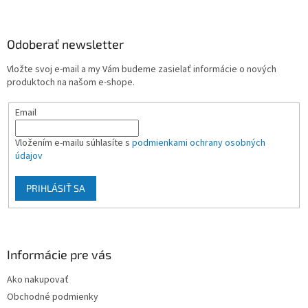
á
p
ä
Odoberať newsletter
t
Vložte svoj e-mail a my Vám budeme zasielať informácie o nových
i
produktoch na našom e-shope.
e
Email
Vložením e-mailu súhlasíte s
podmienkami ochrany osobných
údajov
PRIHLÁSIŤ SA
Informácie pre vás
Ako nakupovať
Obchodné podmienky