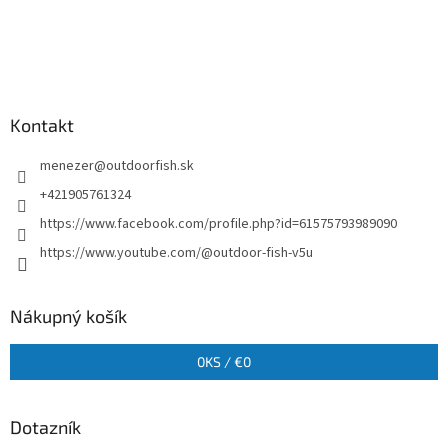
Kontakt
menezer
@
outdoorfish.sk
+421905761324
https://www.facebook.com/profile.php?id=61575793989090
https://www.youtube.com/@outdoor-fish-v5u
Nákupný košík
0
KS /
€0
Dotazník