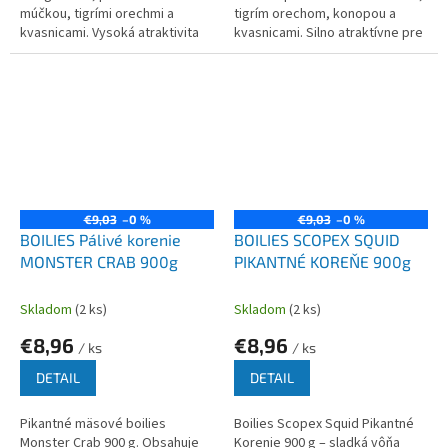
múčkou, tigrími orechmi a
tigrím orechom, konopou a
kvasnicami. Vysoká atraktivita
kvasnicami. Silno atraktívne pre
pre kapry a amurov.
kapry počas celého roka.
€9,03
–0 %
€9,03
–0 %
BOILIES Pálivé korenie
BOILIES SCOPEX SQUID
MONSTER CRAB 900g
PIKANTNÉ KOREŇE 900g
Skladom
(2 ks)
Skladom
(2 ks)
€8,96
€8,96
/ ks
/ ks
DETAIL
DETAIL
Pikantné mäsové boilies
Boilies Scopex Squid Pikantné
Monster Crab 900 g. Obsahuje
Korenie 900 g – sladká vôňa