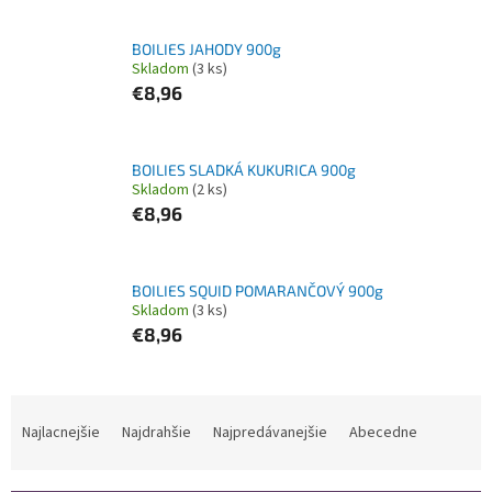
BOILIES JAHODY 900g
Skladom
(3 ks)
€8,96
BOILIES SLADKÁ KUKURICA 900g
Skladom
(2 ks)
€8,96
BOILIES SQUID POMARANČOVÝ 900g
Skladom
(3 ks)
€8,96
R
a
Najlacnejšie
Najdrahšie
Najpredávanejšie
Abecedne
d
e