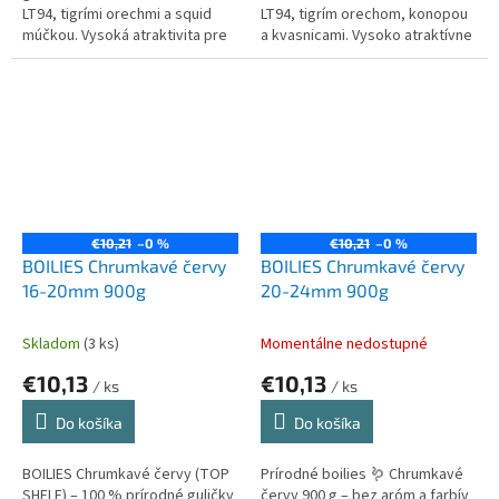
LT94, tigrími orechmi a squid
LT94, tigrím orechom, konopou
múčkou. Vysoká atraktivita pre
a kvasnicami. Vysoko atraktívne
kapry a amurov.
pre kapry aj amurov.
€10,21
–0 %
€10,21
–0 %
BOILIES Chrumkavé červy
BOILIES Chrumkavé červy
16-20mm 900g
20-24mm 900g
Skladom
(3 ks)
Momentálne nedostupné
€10,13
€10,13
/ ks
/ ks
Do košíka
Do košíka
BOILIES Chrumkavé červy (TOP
Prírodné boilies 🪱 Chrumkavé
SHELF) – 100 % prírodné guličky
červy 900 g – bez aróm a farbív