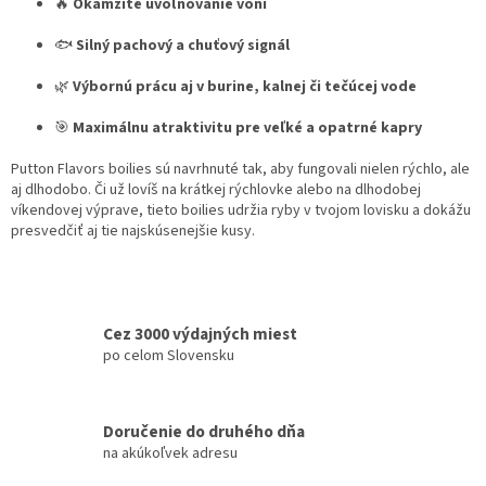
p
🔥
Okamžité uvoľňovanie vôní
i
s
🐟
Silný pachový a chuťový signál
u
🌿
Výbornú prácu aj v burine, kalnej či tečúcej vode
🎯
Maximálnu atraktivitu pre veľké a opatrné kapry
Putton Flavors boilies sú navrhnuté tak, aby fungovali nielen rýchlo, ale
aj dlhodobo. Či už lovíš na krátkej rýchlovke alebo na dlhodobej
víkendovej výprave, tieto boilies udržia ryby v tvojom lovisku a dokážu
presvedčiť aj tie najskúsenejšie kusy.
Cez 3000 výdajných miest
po celom Slovensku
Doručenie do druhého dňa
na akúkoľvek adresu