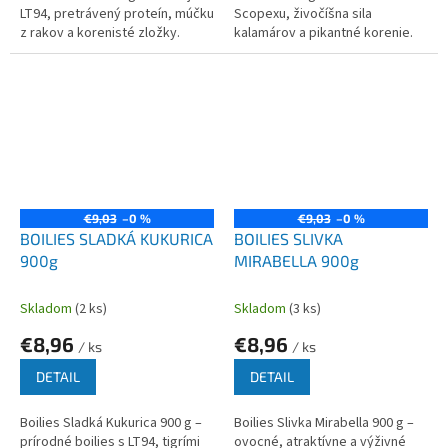
LT94, pretrávený proteín, múčku
Scopexu, živočíšna sila
z rakov a korenisté zložky.
kalamárov a pikantné korenie.
Ideálne na veľké kapry.
Vysoko atraktívne boilies pre
kaprárov a amurárov.
€9,03
–0 %
€9,03
–0 %
BOILIES SLADKÁ KUKURICA
BOILIES SLIVKA
900g
MIRABELLA 900g
Skladom
(2 ks)
Skladom
(3 ks)
€8,96
€8,96
/ ks
/ ks
DETAIL
DETAIL
Boilies Sladká Kukurica 900 g –
Boilies Slivka Mirabella 900 g –
prírodné boilies s LT94, tigrími
ovocné, atraktívne a výživné