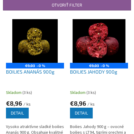
n
OTVORIŤ FILTER
i
e
V
p
ý
r
p
o
i
d
s
u
p
k
r
t
o
€9,03
–0 %
€9,03
–0 %
o
d
BOILIES ANANÁS 900g
BOILIES JAHODY 900g
v
u
k
t
Skladom
(3 ks)
Skladom
(3 ks)
o
€8,96
€8,96
v
/ ks
/ ks
DETAIL
DETAIL
Vysoko atraktívne sladké boilies
Boilies Jahody 900 g – ovocné
Ananás 900 g. Obsahuje kvalitné
boilies s LT94, tigrími orechmi a