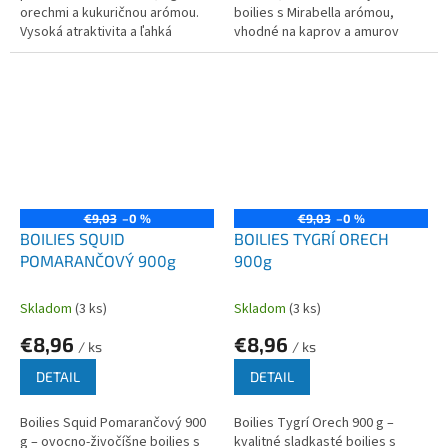
orechmi a kukuričnou arómou.
boilies s Mirabella arómou,
Vysoká atraktivita a ľahká
vhodné na kaprov a amurov
stráviteľnosť pre kapry a
počas celého roka.
amurov.
€9,03
–0 %
€9,03
–0 %
BOILIES SQUID
BOILIES TYGRÍ ORECH
POMARANČOVÝ 900g
900g
Skladom
(3 ks)
Skladom
(3 ks)
€8,96
€8,96
/ ks
/ ks
DETAIL
DETAIL
Boilies Squid Pomarančový 900
Boilies Tygrí Orech 900 g –
g – ovocno-živočíšne boilies s
kvalitné sladkasté boilies s