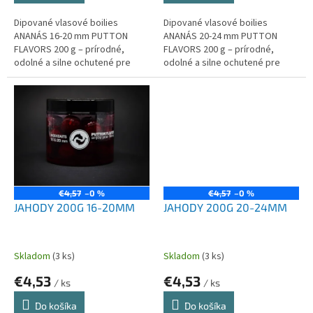
Dipované vlasové boilies
Dipované vlasové boilies
ANANÁS 16-20 mm PUTTON
ANANÁS 20-24 mm PUTTON
FLAVORS 200 g – prírodné,
FLAVORS 200 g – prírodné,
odolné a silne ochutené pre
odolné a silne ochutené pre
kapry a amury.
kapry a amury.
€4,57
–0 %
€4,57
–0 %
JAHODY 200G 16-20MM
JAHODY 200G 20-24MM
Skladom
(3 ks)
Skladom
(3 ks)
€4,53
€4,53
/ ks
/ ks
Do košíka
Do košíka