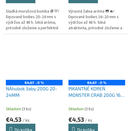
Sladká morušová bomba 🍇💛!
Výrazná žabia aróma 🐸🔥!
Dipované boilies 20–24 mm s
Dipované boilies 16–20 mm s
výdržou až 48 h. Silná aróma,
výdržou až 48 h. Silná
prírodné zloženie a perfektné
atraktivita, prírodné zloženie a
pre veľké kapry. 🎣🔥
účinnosť na kapry aj amurov. 🎣
✨
€4,57
–0 %
€4,57
–0 %
NÁhubok žaby 200G 20-
PIKANTNÉ KOREŇ
24MM
MONSTER CRAB 200G 16-
20MM
Skladom
(3 ks)
Skladom
(3 ks)
€4,53
€4,53
/ ks
/ ks
Do košíka
Do košíka