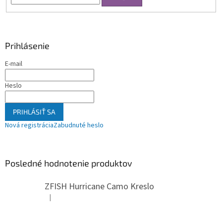
Prihlásenie
E-mail
Heslo
PRIHLÁSIŤ SA
Nová registrácia
Zabudnuté heslo
Posledné hodnotenie produktov
ZFISH Hurricane Camo Kreslo
|
Hodnotenie produktu je 5 z 5 hviezdičiek.