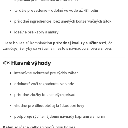
tvrdšie prevedenie – odolné vo vode až 48 hodín
prírodné ingrediencie, bez umelých konzervačných látok
ideálne pre kapry a amury
Tieto boilies sú kombináciou
prírodnej kvality a účinnosti
, čo
zaručuje, že ryby sa vrátia na miesto s návnadou znova a znova.
🐟
Hlavné výhody
intenzívne ochutené pre rýchly záber
odolnosť voči rozpadnutiu vo vode
prírodné zložky bez umelých prísad
vhodné pre dlhodobé aj krátkodobé lovy
podporuje rýchle nájdenie návnady kaprami a amurmi
Balenie:
rôzne veľkosti podľa typu boilies