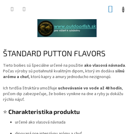
Prejsť
NÁKUP
na
obsah
KOŠÍK
ŠTANDARD PUTTON FLAVORS
Tieto boilies sú špeciálne určené na použitie
ako vlasová návnada
.
Počas výroby sú potiahnuté kvalitným dipom, ktorý im dodáva
silnú
arómu a chuť
, ktorú kapry a amury jednoducho nezignorujú.
Ich tvrdšia štruktúra umožňuje
uchovávanie vo vode až 48 hodín
,
pričom dip zabezpečuje, že boilies vynikne na dne a ryby ju dokážu
rýchlo nájsť.
⭐
Charakteristika produktu
určené ako vlasová návnada
dipovaná pre intenzívnu arómu a chuť