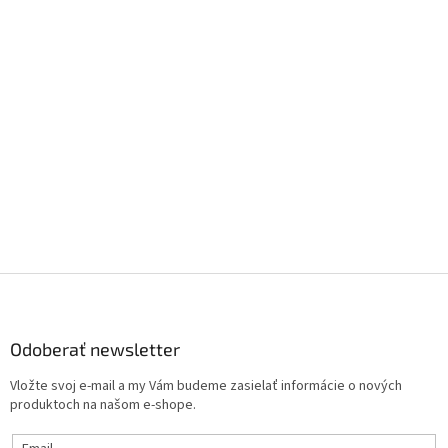
Z
á
p
ä
Odoberať newsletter
t
Vložte svoj e-mail a my Vám budeme zasielať informácie o nových
i
produktoch na našom e-shope.
e