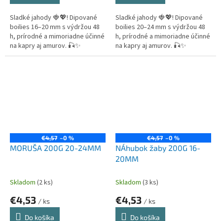
Sladké jahody 🍓💖! Dipované
Sladké jahody 🍓💖! Dipované
boilies 16–20 mm s výdržou 48
boilies 20–24 mm s výdržou 48
h, prírodné a mimoriadne účinné
h, prírodné a mimoriadne účinné
na kapry aj amurov. 🎣✨
na kapry aj amurov. 🎣✨
€4,57
–0 %
€4,57
–0 %
MORUŠA 200G 20-24MM
NÁhubok žaby 200G 16-
20MM
Skladom
(2 ks)
Skladom
(3 ks)
€4,53
€4,53
/ ks
/ ks
Do košíka
Do košíka