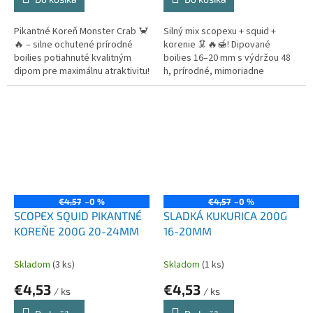
Pikantné Koreň Monster Crab 🦀
Silný mix scopexu + squid +
🔥 – silne ochutené prírodné
korenie 🦑🔥🍯! Dipované
boilies potiahnuté kvalitným
boilies 16–20 mm s výdržou 48
dipom pre maximálnu atraktivitu!
h, prírodné, mimoriadne
Vydržia vo vode až 48 h, skvelo
atraktívne a spoľahlivé pre
vyniknú na dne a...
kapry aj amury. 🎣✨
€4,57
–0 %
€4,57
–0 %
SCOPEX SQUID PIKANTNÉ
SLADKÁ KUKURICA 200G
KOREŇE 200G 20-24MM
16-20MM
Skladom
(3 ks)
Skladom
(1 ks)
€4,53
€4,53
/ ks
/ ks