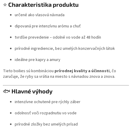
⭐
Charakteristika produktu
y
v
ý
určené ako vlasová návnada
p
i
dipovaná pre intenzívnu arómu a chuť
s
u
tvrdšie prevedenie – odolné vo vode až 48 hodín
prírodné ingrediencie, bez umelých konzervačných látok
ideálne pre kapry a amury
Tieto boilies sú kombináciou
prírodnej kvality a účinnosti
, čo
zaručuje, že ryby sa vrátia na miesto s návnadou znova a znova.
🐟
Hlavné výhody
intenzívne ochutené pre rýchly záber
odolnosť voči rozpadnutiu vo vode
prírodné zložky bez umelých prísad