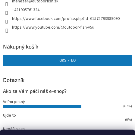
menezer
@
outdoorfish.sk
+421905761324
https://www.facebook.com/profile.php?id=61575793989090
https://www.youtube.com/@outdoor-fish-v5u
Nákupný košík
0
KS /
€0
Dotazník
Ako sa Vám páči náš e-shop?
Veľmi pekný
(67%)
Ujde to
(0%)
Nepáči sa mi
(33%)