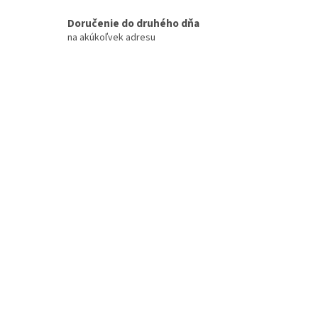
i
Doručenie do druhého dňa
e
na akúkoľvek adresu
p
r
v
k
y
v
ý
p
i
s
u