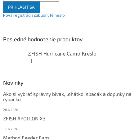
PRIHLÁSIŤ SA
Nová registrácia
Zabudnuté heslo
Posledné hodnotenie produktov
ZFISH Hurricane Camo Kreslo
|
Hodnotenie produktu je 5 z 5 hviezdičiek.
Novinky
Ako si vybrať správny bivak, lehátko, spacák a doplnky na
rybačku
20.6.2026
ZFISH APOLLON X3
17.6.2026
Method Feeder Fans