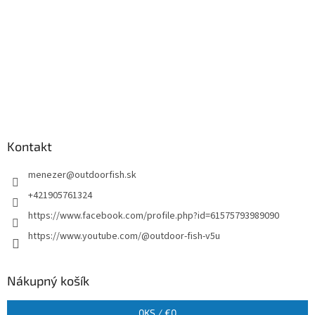
Kontakt
menezer
@
outdoorfish.sk
+421905761324
https://www.facebook.com/profile.php?id=61575793989090
https://www.youtube.com/@outdoor-fish-v5u
Nákupný košík
0
KS /
€0