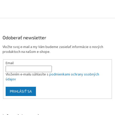
Z
á
p
ä
Odoberať newsletter
t
Vložte svoj e-mail a my Vám budeme zasielať informácie o nových
i
produktoch na našom e-shope.
e
Email
Vložením e-mailu súhlasíte s
podmienkami ochrany osobných
údajov
PRIHLÁSIŤ SA