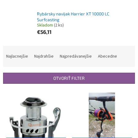
Rybársky navijak Harrier XT 10000 LC
Surfcasting
Skladom
(2 ks)
€56,11
R
a
Najlacnejšie
Najdrahšie
Najpredávanejšie
Abecedne
d
e
n
OTVORIŤ FILTER
i
e
V
p
ý
r
p
o
i
d
s
u
p
k
r
t