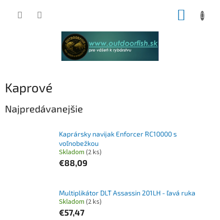
Prejsť
NÁKUP
na
obsah
KOŠÍK
Kaprové
Najpredávanejšie
Kaprársky navijak Enforcer RC10000 s
voľnobežkou
Skladom
(2 ks)
€88,09
Multiplikátor DLT Assassin 201LH - ľavá ruka
Skladom
(2 ks)
€57,47