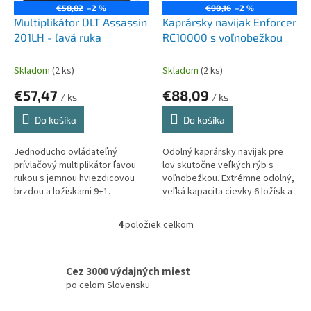
€58,82
–2 %
€90,16
–2 %
Multiplikátor DLT Assassin
Kaprársky navijak Enforcer
201LH - ľavá ruka
RC10000 s voľnobežkou
Skladom
(2 ks)
Skladom
(2 ks)
€57,47
€88,09
/ ks
/ ks
Do košíka
Do košíka
Jednoducho ovládateľný
Odolný kaprársky navijak pre
prívlačový multiplikátor ľavou
lov skutočne veľkých rýb s
rukou s jemnou hviezdicovou
voľnobežkou. Extrémne odolný,
brzdou a ložiskami 9+1.
veľká kapacita cievky 6 ložísk a
systém zabraňujúci pádu vlasca
pod cievku!
4
položiek celkom
O
v
l
á
Cez 3000 výdajných miest
d
po celom Slovensku
a
c