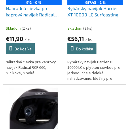
o
€12
–0 %
€57,43
–2 %
o
d
Náhradná cievka pre
Rybársky navijak Harrier
v
u
kaprový navijak Radical
XT 10000 LC Surfcasting
k
RCF
t
Skladom
(2 ks)
Skladom
(2 ks)
o
€11,90
€56,11
v
/ ks
/ ks
Do košíka
Do košíka
Náhradná cievka pre kaprový
Rybársky navijak Harrier XT
navijak Radical RCF 660,
10000 LC s plytkou cievkou pre
hliníková, hlboká
jednoduché a ďaleké
nahadzovanie. Ideálny pre
morský rybolov z brehu alebo
člna.