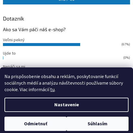
Dotazník
Ako sa Vám páči náš e-shop?
Veľmi pekný
(67%)
Ujde to
(0%)
Nepáči sa mi
(33%)
Na prispôsobenie obsahu a reklám, poskytovanie funkcií
Počet hlasov:
15
sociálnych médií a analýzu návštevnosti používame súbory
cookie. Viac informácií
tu
.
Vytvoril Shoptet
Nastavenie
Copyright 2026
outdoorfish
. Všetky práva vyhradené.
Upraviť
Odmietnuť
Súhlasím
nastavenie cookies