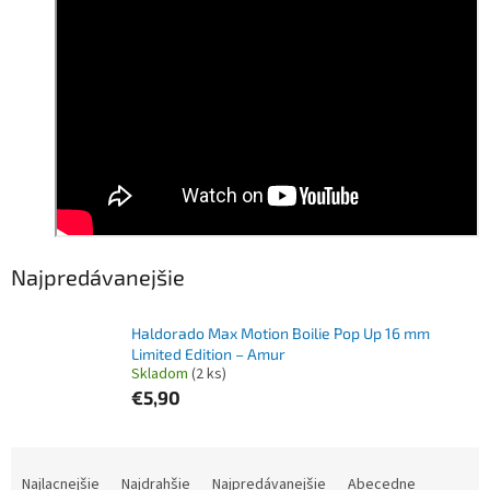
Najpredávanejšie
Haldorado Max Motion Boilie Pop Up 16 mm
Limited Edition – Amur
Skladom
(2 ks)
€5,90
R
a
Najlacnejšie
Najdrahšie
Najpredávanejšie
Abecedne