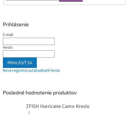
Prihlásenie
E-mail
Heslo
PRIHLÁSIŤ SA
Nová registrácia
Zabudnuté heslo
Posledné hodnotenie produktov
ZFISH Hurricane Camo Kreslo
|
Hodnotenie produktu je 5 z 5 hviezdičiek.