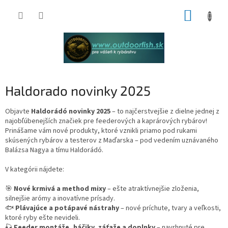
Prejsť
NÁKUP
na
obsah
KOŠÍK
Haldorado novinky 2025
Objavte
Haldorádó novinky 2025
– to najčerstvejšie z dielne jednej z
najobľúbenejších značiek pre feederových a kaprárových rybárov!
Prinášame vám nové produkty, ktoré vznikli priamo pod rukami
skúsených rybárov a testerov z Maďarska – pod vedením uznávaného
Balázsa Nagya a tímu Haldorádó.
V kategórii nájdete:
🎯
Nové krmivá a method mixy
– ešte atraktívnejšie zloženia,
silnejšie arómy a inovatívne prísady.
🐟
Plávajúce a potápavé nástrahy
– nové príchute, tvary a veľkosti,
ktoré ryby ešte nevideli.
🎣
Feeder montáže, háčiky, záťaže a doplnky
– navrhnuté pre