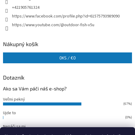
+421905761324
https://www.facebook.com/profile.php?id=61575793989090
https://www.youtube.com/@outdoor-fish-v5u
Nákupný košík
0
KS /
€0
Dotazník
Ako sa Vám páči náš e-shop?
Veľmi pekný
(67%)
Ujde to
(0%)
Nepáči sa mi
(33%)