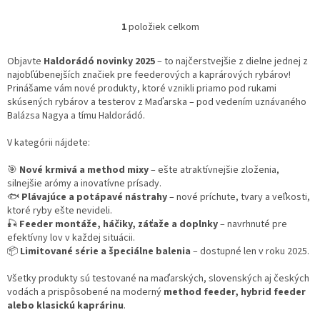
1
položiek celkom
O
v
l
Objavte
Haldorádó novinky 2025
– to najčerstvejšie z dielne jednej z
á
najobľúbenejších značiek pre feederových a kaprárových rybárov!
d
Prinášame vám nové produkty, ktoré vznikli priamo pod rukami
a
skúsených rybárov a testerov z Maďarska – pod vedením uznávaného
c
Balázsa Nagya a tímu Haldorádó.
i
e
V kategórii nájdete:
p
r
🎯
Nové krmivá a method mixy
– ešte atraktívnejšie zloženia,
v
silnejšie arómy a inovatívne prísady.
k
🐟
Plávajúce a potápavé nástrahy
– nové príchute, tvary a veľkosti,
y
ktoré ryby ešte nevideli.
v
🎣
Feeder montáže, háčiky, záťaže a doplnky
– navrhnuté pre
ý
efektívny lov v každej situácii.
p
📦
Limitované série a špeciálne balenia
– dostupné len v roku 2025.
i
s
Všetky produkty sú testované na maďarských, slovenských aj českých
u
vodách a prispôsobené na moderný
method feeder, hybrid feeder
alebo klasickú kaprárinu
.