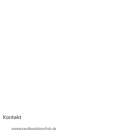
Kontakt
menezer
@
outdoorfish.sk