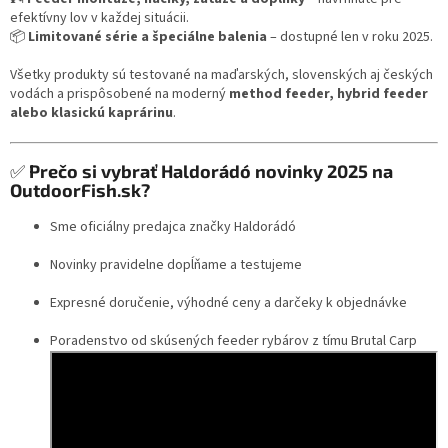
efektívny lov v každej situácii.
📦
Limitované série a špeciálne balenia
– dostupné len v roku 2025.
Všetky produkty sú testované na maďarských, slovenských aj českých
vodách a prispôsobené na moderný
method feeder, hybrid feeder
alebo klasickú kaprárinu
.
✅
Prečo si vybrať Haldorádó novinky 2025 na
OutdoorFish.sk?
Sme oficiálny predajca značky Haldorádó
Novinky pravidelne dopĺňame a testujeme
Expresné doručenie, výhodné ceny a darčeky k objednávke
Poradenstvo od skúsených feeder rybárov z tímu Brutal Carp