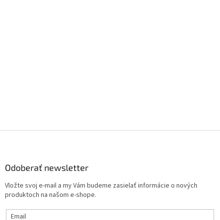
Z
á
p
ä
Odoberať newsletter
t
Vložte svoj e-mail a my Vám budeme zasielať informácie o nových
i
produktoch na našom e-shope.
e
Email