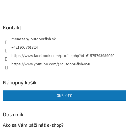
Kontakt
menezer
@
outdoorfish.sk
+421905761324
https://www.facebook.com/profile.php?id=61575793989090
https://www.youtube.com/@outdoor-fish-v5u
Nákupný košík
0
KS /
€0
Dotazník
Ako sa Vám páči náš e-shop?