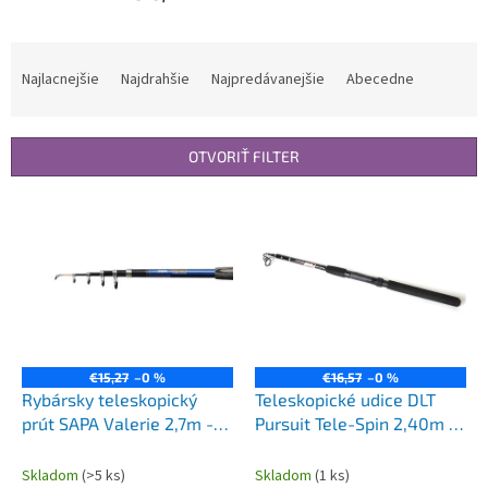
R
a
Najlacnejšie
Najdrahšie
Najpredávanejšie
Abecedne
d
e
n
OTVORIŤ FILTER
i
e
V
p
ý
r
p
o
i
d
s
u
p
k
r
t
o
€15,27
–0 %
€16,57
–0 %
o
d
Rybársky teleskopický
Teleskopické udice DLT
v
u
prút SAPA Valerie 2,7m -
Pursuit Tele-Spin 2,40m /
k
20-60g
10-40g
t
Skladom
(>5 ks)
Skladom
(1 ks)