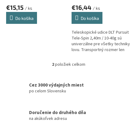
o
€15,15
€16,44
v
/ ks
/ ks
Do košíka
Do košíka
Teleskopické udice DLT Pursuit
Tele-Spin 2,40m / 10-40g sú
univerzálne pre všetky techniky
lovu. Transportný rozmer len
61cm!
2
položiek celkom
O
v
l
á
Cez 3000 výdajných miest
d
po celom Slovensku
a
c
i
Doručenie do druhého dňa
e
na akúkoľvek adresu
p
r
v
k