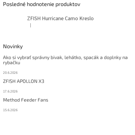
Posledné hodnotenie produktov
ZFISH Hurricane Camo Kreslo
|
Hodnotenie produktu je 5 z 5 hviezdičiek.
Novinky
Ako si vybrať správny bivak, lehátko, spacák a doplnky na
rybačku
20.6.2026
ZFISH APOLLON X3
17.6.2026
Method Feeder Fans
15.6.2026