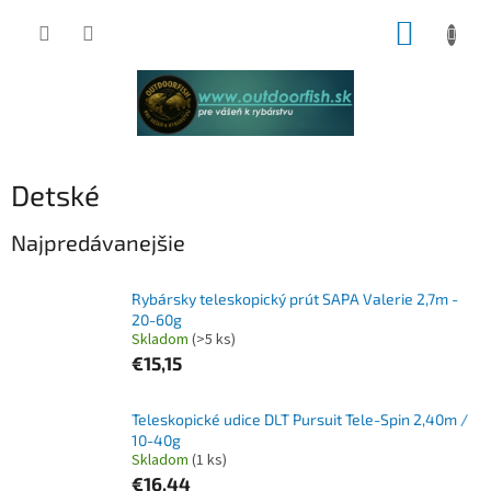
Prejsť
NÁKUP
na
obsah
KOŠÍK
Detské
Najpredávanejšie
Rybársky teleskopický prút SAPA Valerie 2,7m -
20-60g
Skladom
(>5 ks)
€15,15
Teleskopické udice DLT Pursuit Tele-Spin 2,40m /
10-40g
Skladom
(1 ks)
€16,44