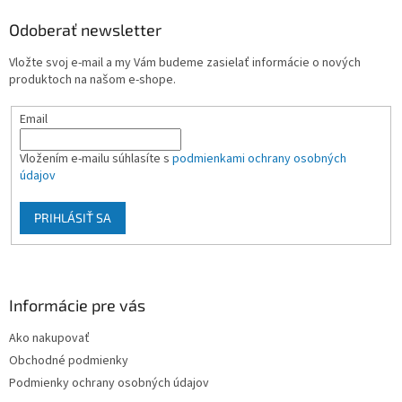
p
ä
Odoberať newsletter
t
Vložte svoj e-mail a my Vám budeme zasielať informácie o nových
i
produktoch na našom e-shope.
e
Email
Vložením e-mailu súhlasíte s
podmienkami ochrany osobných
údajov
PRIHLÁSIŤ SA
Informácie pre vás
Ako nakupovať
Obchodné podmienky
Podmienky ochrany osobných údajov