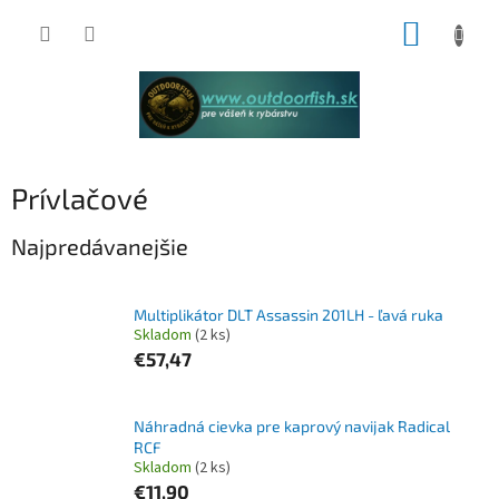
Prejsť
NÁKUP
na
obsah
KOŠÍK
Prívlačové
Najpredávanejšie
Multiplikátor DLT Assassin 201LH - ľavá ruka
Skladom
(2 ks)
€57,47
Náhradná cievka pre kaprový navijak Radical
RCF
Skladom
(2 ks)
€11,90