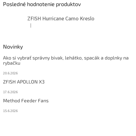
Posledné hodnotenie produktov
ZFISH Hurricane Camo Kreslo
|
Hodnotenie produktu je 5 z 5 hviezdičiek.
Novinky
Ako si vybrať správny bivak, lehátko, spacák a doplnky na
rybačku
20.6.2026
ZFISH APOLLON X3
17.6.2026
Method Feeder Fans
15.6.2026