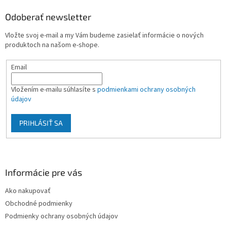
p
ä
Odoberať newsletter
t
Vložte svoj e-mail a my Vám budeme zasielať informácie o nových
i
produktoch na našom e-shope.
e
Email
Vložením e-mailu súhlasíte s
podmienkami ochrany osobných
údajov
PRIHLÁSIŤ SA
Informácie pre vás
Ako nakupovať
Obchodné podmienky
Podmienky ochrany osobných údajov