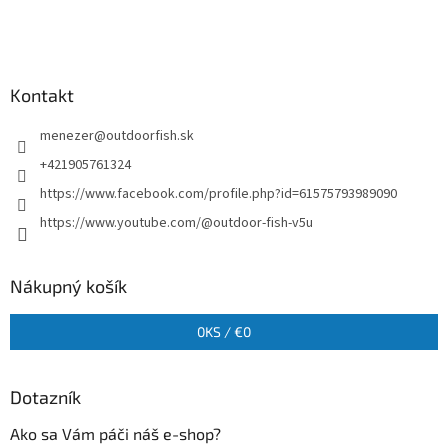
Kontakt
menezer
@
outdoorfish.sk
+421905761324
https://www.facebook.com/profile.php?id=61575793989090
https://www.youtube.com/@outdoor-fish-v5u
Nákupný košík
0
KS /
€0
Dotazník
Ako sa Vám páči náš e-shop?