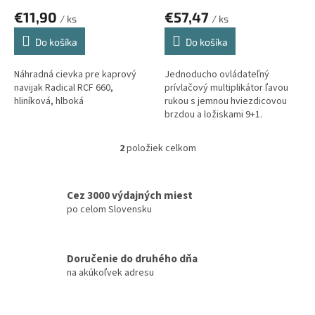
o
€11,90
€57,47
v
/ ks
/ ks
Do košíka
Do košíka
Náhradná cievka pre kaprový
Jednoducho ovládateľný
navijak Radical RCF 660,
prívlačový multiplikátor ľavou
hliníková, hlboká
rukou s jemnou hviezdicovou
brzdou a ložiskami 9+1.
2
položiek celkom
O
v
l
á
Cez 3000 výdajných miest
d
po celom Slovensku
a
c
i
Doručenie do druhého dňa
e
na akúkoľvek adresu
p
r
v
k