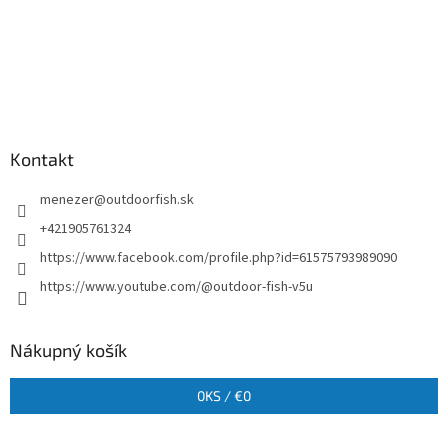
Kontakt
menezer
@
outdoorfish.sk
+421905761324
https://www.facebook.com/profile.php?id=61575793989090
https://www.youtube.com/@outdoor-fish-v5u
Nákupný košík
0
KS /
€0