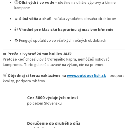
s
⏱️
Dlhá výdrž vo vode
– ideálne na dlhšie výpravy a kŕmne
u
kampane
🧄
Silná vôňa a chuť
– vďaka vysokému obsahu atraktorov
🎣
Vhodné pre klasickú kaprarinu aj masívne kŕmenie
🔁 Fungujú spoľahlivo vo všetkých ročných obdobiach
➡️
Prečo si vybrať 24 mm boilies J&E?
Pretože keď chceš uloviť trofejného kapra, nemôžeš riskovať
kompromis. Tieto gule sú stavané na výkon, nie na priemer.
🛒
Objednaj si teraz exkluzívne na
www.outdoorfish.sk
– podpora
kvality, podpora rybárov.
Cez 3000 výdajných miest
po celom Slovensku
Doručenie do druhého dňa