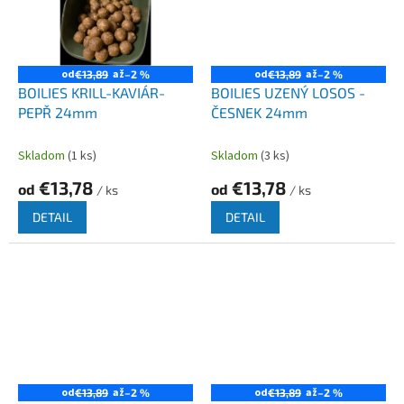
od
až
od
až
€13,89
–2 %
€13,89
–2 %
BOILIES KRILL-KAVIÁR-
BOILIES UZENÝ LOSOS -
PEPŘ 24mm
ČESNEK 24mm
Skladom
(1 ks)
Skladom
(3 ks)
€13,78
€13,78
od
od
/ ks
/ ks
DETAIL
DETAIL
od
až
od
až
€13,89
–2 %
€13,89
–2 %