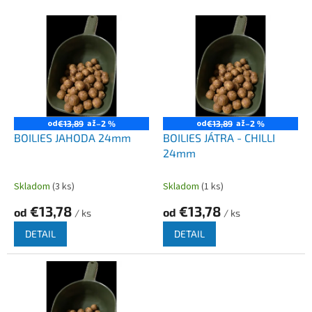
e
V
p
ý
r
p
o
i
d
s
u
p
k
r
t
o
od
až
od
až
€13,89
–2 %
€13,89
–2 %
o
d
BOILIES JAHODA 24mm
BOILIES JÁTRA - CHILLI
v
u
24mm
k
t
Skladom
(3 ks)
Skladom
(1 ks)
o
€13,78
€13,78
od
od
v
/ ks
/ ks
DETAIL
DETAIL