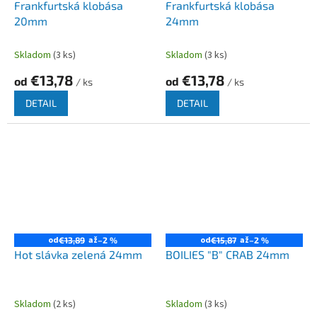
Frankfurtská klobása
Frankfurtská klobása
20mm
24mm
Skladom
(3 ks)
Skladom
(3 ks)
€13,78
€13,78
od
od
/ ks
/ ks
DETAIL
DETAIL
od
až
od
až
€13,89
–2 %
€15,87
–2 %
Hot slávka zelená 24mm
BOILIES "B" CRAB 24mm
Skladom
(2 ks)
Skladom
(3 ks)