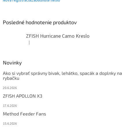
Nová registrácia
Zabudnuté heslo
Posledné hodnotenie produktov
ZFISH Hurricane Camo Kreslo
|
Hodnotenie produktu je 5 z 5 hviezdičiek.
Novinky
Ako si vybrať správny bivak, lehátko, spacák a doplnky na
rybačku
20.6.2026
ZFISH APOLLON X3
17.6.2026
Method Feeder Fans
15.6.2026