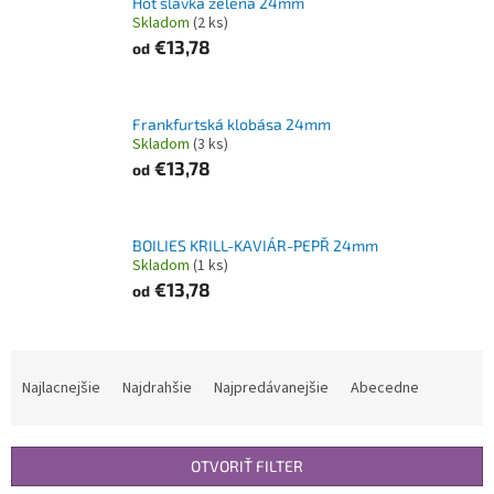
Hot slávka zelená 24mm
Skladom
(2 ks)
€13,78
od
Frankfurtská klobása 24mm
Skladom
(3 ks)
€13,78
od
BOILIES KRILL-KAVIÁR-PEPŘ 24mm
Skladom
(1 ks)
€13,78
od
R
a
Najlacnejšie
Najdrahšie
Najpredávanejšie
Abecedne
d
e
n
OTVORIŤ FILTER
i