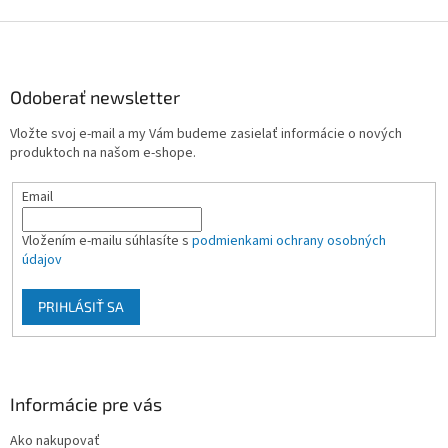
Z
á
p
ä
Odoberať newsletter
t
Vložte svoj e-mail a my Vám budeme zasielať informácie o nových
i
produktoch na našom e-shope.
e
Email
Vložením e-mailu súhlasíte s
podmienkami ochrany osobných
údajov
PRIHLÁSIŤ SA
Informácie pre vás
Ako nakupovať