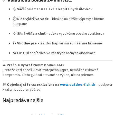
💪
Väčší priemer = selekcia kapitálnych úlovkov
⏱️
Dlhá výdrž vo vode
– ideálne na dlhšie výpravy a kŕmne
kampane
🧄
Silná vôňa a chuť
– vďaka vysokému obsahu atraktorov
🎣
Vhodné pre klasickú kaprarinu aj masívne kŕmenie
🔁 Fungujú spoľahlivo vo všetkých ročných obdobiach
➡️
Prečo si vybrať 24 mm boilies J&E?
Pretože keď chceš uloviť trofejného kapra, nemôžeš riskovať
kompromis. Tieto gule sú stavané na výkon, nie na priemer.
🛒
Objednaj si teraz exkluzívne na
www.outdoorfish.sk
– podpora
kvality, podpora rybárov.
Najpredávanejšie