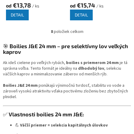
€13,78
€15,74
od
od
/ ks
/ ks
DETAIL
DETAIL
8
položiek celkom
O
v
l
🎯
Boilies J&E 24 mm – pre selektívny lov veľkých
á
kaprov
d
a
Ak ideš cielene po veľkých rybách,
boilies s priemerom 24 mm
je tá
c
správna voľba. Tento formát je ideálny na
dlhodobý lov
, selekciu
i
väčších kaprov a minimalizovanie záberov od menších rýb.
e
p
Boilies J&E 24 mm
ponúkajú výnimočnú tvrdosť, stabilitu vo vode a
r
zároveň vysokú atraktivitu vďaka poctivému zloženiu bez zbytočných
v
plnidiel.
k
y
v
✅
Vlastnosti boilies 24 mm J&E:
ý
p
💪
Väčší priemer = selekcia kapitálnych úlovkov
i