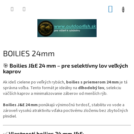
Prejsť
NÁKUP
na
obsah
KOŠÍK
BOILIES 24mm
🎯
Boilies J&E 24 mm – pre selektívny lov veľkých
kaprov
Ak ideš cielene po veľkých rybách,
boilies s priemerom 24 mm
je tá
správna voľba. Tento formát je ideálny na
dlhodobý lov
, selekciu
väčších kaprov a minimalizovanie záberov od menších rýb.
Boilies J&E 24 mm
ponúkajú výnimočnú tvrdosť, stabilitu vo vode a
zároveň vysokú atraktivitu vďaka poctivému zloženiu bez zbytočných
plnidiel.
✅
Vlastnosti boilies 24 mm J&E: