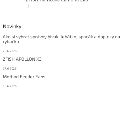
|
Hodnotenie produktu je 5 z 5 hviezdičiek.
Novinky
Ako si vybrať správny bivak, lehátko, spacák a doplnky na
rybačku
20.6.2026
ZFISH APOLLON X3
17.6.2026
Method Feeder Fans
15.6.2026