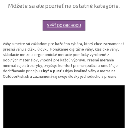
Môžete sa ale pozrieť na ostatné kategórie.
SPÄŤ DO OBCHODU
Váhy a metre sú základom pre každého rybára, ktorý chce zaznamenať
presnú váhu a dĺžku úlovku. Ponúkame digitálne váhy, klasické váhy,
skladacie metre a ergonomické meracie pomôcky vyrobené z
odolných materiálov, vhodné pre každú výpravu. Presné meranie
minimalizuje stres ryby, zvyšuje komfort pri manipulácii a umožňuje
dodržiavanie princípu
Chyť a pusť
. Objav kvalitné váhy a metre na
OutdoorFish.sk a zaznamenávaj svoje úlovky jednoducho a presne.