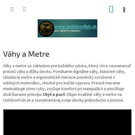
Prejsť
NÁKUP
na
obsah
KOŠÍK
Váhy a Metre
Váhy a metre sú základom pre každého rybára, ktorý chce zaznamenať
presnú váhu a dĺžku úlovku. Ponúkame digitálne váhy, klasické váhy,
skladacie metre a ergonomické meracie pomôcky vyrobené z
odolných materiálov, vhodné pre každú výpravu. Presné meranie
minimalizuje stres ryby, zvyšuje komfort pri manipulácii a umožňuje
dodržiavanie princípu
Chyť a pusť
. Objav kvalitné váhy a metre na
OutdoorFish.sk a zaznamenávaj svoje úlovky jednoducho a presne.