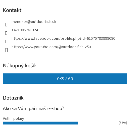
Kontakt
menezer
@
outdoorfish.sk
+421905761324
https://www.facebook.com/profile.php?id=61575793989090
https://www.youtube.com/@outdoor-fish-v5u
Nákupný košík
0
KS /
€0
Dotazník
Ako sa Vám páči náš e-shop?
Veľmi pekný
(67%)