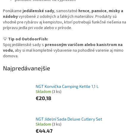
Ponúkame
jedálenské sady
, samostatné
hrnce
,
panvice
,
misky a
nádoby
vyrobené z odolných a ľahkých materiálov. Produkty sú
vhodné pre rybárov aj kempistov, ktorí potrebujú funkčné riešenia na
prípravu jedla pri vode alebo v prírode.
💡
Tip od OutdoorFish:
Spoj jedálenské sady s
prenosným varičom alebo kanistrom na
vodu
, aby si mal kompletné vybavenie na pohodlné varenie aj mimo
domova.
Najpredávanejšie
NGT Konvička Camping Kettle 1,1 L
Skladom
(3 ks)
€20,18
NGT Jídelní Sada Deluxe Cutlery Set
Skladom
(3 ks)
€44,47