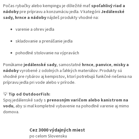
c
Počas rybačky alebo kempingu je dôležité mať
spoľahlivý riad a
i
nádoby
pre prípravu a konzumáciu jedla. V kategórii
Jedálenské
e
sady, hrnce a nádoby
nájdeš produkty vhodné na:
p
r
varenie a ohrev jedla
v
k
skladovanie a prenášanie jedla
y
v
pohodlné stolovanie na výpravách
ý
p
Ponúkame
jedálenské sady
, samostatné
hrnce
,
panvice
,
misky a
i
nádoby
vyrobené z odolných a ľahkých materiálov. Produkty sú
s
vhodné pre rybárov aj kempistov, ktorí potrebujú funkčné riešenia na
u
prípravu jedla pri vode alebo v prírode.
💡
Tip od OutdoorFish:
Spoj jedálenské sady s
prenosným varičom alebo kanistrom na
vodu
, aby si mal kompletné vybavenie na pohodlné varenie aj mimo
domova.
Cez 3000 výdajných miest
po celom Slovensku