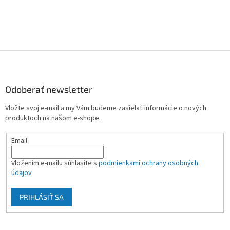
Z
á
p
ä
Odoberať newsletter
t
Vložte svoj e-mail a my Vám budeme zasielať informácie o nových
i
produktoch na našom e-shope.
e
Email
Vložením e-mailu súhlasíte s
podmienkami ochrany osobných
údajov
PRIHLÁSIŤ SA