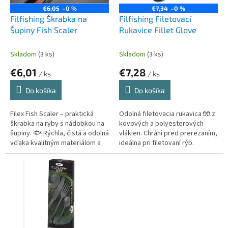
t
o
€6,05
–0 %
€7,34
–0 %
o
d
Filfishing Škrabka na
Filfishing Filetovací
v
u
Šupiny Fish Scaler
Rukavice Fillet Glove
k
t
Skladom
(3 ks)
Skladom
(3 ks)
o
€6,01
€7,28
v
/ ks
/ ks
Do košíka
Do košíka
Filex Fish Scaler – praktická
Odolná filetovacia rukavica 🧤 z
škrabka na ryby s nádobkou na
kovových a polyesterových
šupiny. 🐟 Rýchla, čistá a odolná
vlákien. Chráni pred prerezaním,
vďaka kvalitným materiálom a
ideálna pri filetovaní rýb.
oceľovým čepeliam.
Balenie: 1 ks.