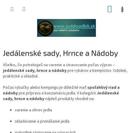
Prejsť
NÁKUP
na
obsah
KOŠÍK
Jedálenské sady, Hrnce a Nádoby
Všetko, čo potrebuješ na varenie a stravovanie počas výprav –
jedálenské sady, hrnce a nádoby
pre rybárov a kempistov. Odolné,
praktické a skladné.
Počas rybačky alebo kempingu je dôležité mať
spoľahlivý riad a
nádoby
pre prípravu a konzumáciu jedla. V kategórii
Jedálenské
sady, hrnce a nádoby
nájdeš produkty vhodné na:
varenie a ohrev jedla
skladovanie a prenášanie jedla
pohodlné stolovanie na výpravách