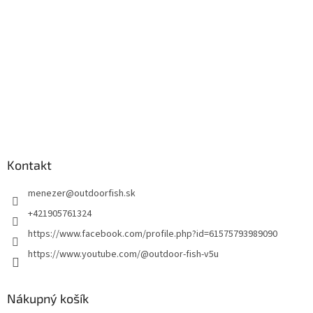
Kontakt
menezer
@
outdoorfish.sk
+421905761324
https://www.facebook.com/profile.php?id=61575793989090
https://www.youtube.com/@outdoor-fish-v5u
Nákupný košík