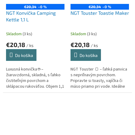
€20,34
–0 %
€20,34
–0 %
NGT Konvička Camping
NGT Touster Toastie Maker
Kettle 1,1 L
Skladom
(3 ks)
Skladom
(3 ks)
€20,18
€20,18
/ ks
/ ks
Do košíka
Do košíka
Luxusná konvička ☕ –
NGT Touster 🍞 – ľahká panvica
žiaruvzdorná, skladná, s ľahko
s nepriľnavým povrchom.
čistiteľným povrchom a
Pripravte si toasty, vajíčka či
sklápacou rukoväťou. Objem 1,1
mäso priamo pri vode. Ideálne
L, ideálna na výlety a rybačku.
na ryby aj do kempu! 🔥