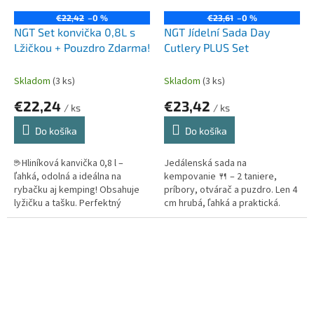
€22,42
–0 %
€23,61
–0 %
NGT Set konvička 0,8L s
NGT Jídelní Sada Day
Lžičkou + Pouzdro Zdarma!
Cutlery PLUS Set
Skladom
(3 ks)
Skladom
(3 ks)
€22,24
€23,42
/ ks
/ ks
Do košíka
Do košíka
☕ Hliníková kanvička 0,8 l –
Jedálenská sada na
ľahká, odolná a ideálna na
kempovanie 🍴 – 2 taniere,
rybačku aj kemping! Obsahuje
príbory, otvárač a puzdro. Len 4
lyžičku a tašku. Perfektný
cm hrubá, ľahká a praktická.
spoločník pre čaj, kávu či horúcu
Ideálna na ryby či výlety! 🌿
vodu. 🎣