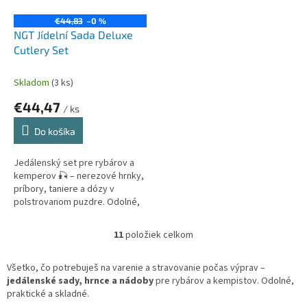
€44,83
–0 %
NGT Jídelní Sada Deluxe
Cutlery Set
Skladom
(3 ks)
€44,47
/ ks
Do košíka
Jedálenský set pre rybárov a
kemperov 🎣 – nerezové hrnky,
príbory, taniere a dózy v
polstrovanom puzdre. Odolné,
praktické a štýlové riešenie! 🌿
11
položiek celkom
O
v
l
Všetko, čo potrebuješ na varenie a stravovanie počas výprav –
á
jedálenské sady, hrnce a nádoby
pre rybárov a kempistov. Odolné,
d
praktické a skladné.
a