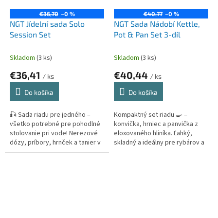
€36,70
–0 %
€40,77
–0 %
NGT Jídelní sada Solo
NGT Sada Nádobí Kettle,
Session Set
Pot & Pan Set 3-díl
Skladom
(3 ks)
Skladom
(3 ks)
€36,41
€40,44
/ ks
/ ks
Do košíka
Do košíka
🎣 Sada riadu pre jedného –
Kompaktný set riadu 🍳 –
všetko potrebné pre pohodlné
konvička, hrniec a panvička z
stolovanie pri vode! Nerezové
eloxovaného hliníka. Ľahký,
dózy, príbory, hrnček a tanier v
skladný a ideálny pre rybárov a
praktickom puzdre. 🍽️
kemperov. 🏕️