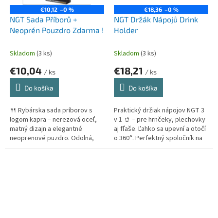
€10,12
–0 %
€18,36
–0 %
NGT Sada Příborů +
NGT Držák Nápojů Drink
Neoprén Pouzdro Zdarma !
Holder
Skladom
(3 ks)
Skladom
(3 ks)
€10,04
€18,21
/ ks
/ ks
Do košíka
Do košíka
🍴 Rybárska sada príborov s
Praktický držiak nápojov NGT 3
logom kapra – nerezová oceľ,
v 1 🥤 – pre hrnčeky, plechovky
matný dizajn a elegantné
aj fľaše. Ľahko sa upevní a otočí
neoprenové puzdro. Odolná,
o 360°. Perfektný spoločník na
praktická a štýlová voľba pre
ryby či do kempu! 🌿
kaprára! 🎣