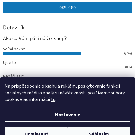
0
KS /
€0
Dotazník
Ako sa Vám páči náš e-shop?
Veľmi pekný
(67%)
Ujde to
(0%)
Nepáči sa mi
(33%)
Na prispôsobenie obsahu a reklám, poskytovanie funkcií
Počet hlasov:
15
sociálnych médií a analýzu návštevnosti používame súbory
cookie. Viac informácií
tu
.
Vytvoril Shoptet
Nastavenie
Copyright 2026
outdoorfish
. Všetky práva vyhradené.
Upraviť
Odmietnuť
Súhlasím
nastavenie cookies