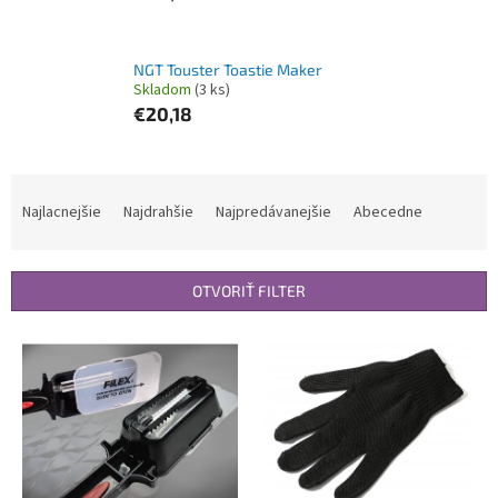
NGT Touster Toastie Maker
Skladom
(3 ks)
€20,18
R
a
Najlacnejšie
Najdrahšie
Najpredávanejšie
Abecedne
d
e
n
OTVORIŤ FILTER
i
e
V
p
ý
r
p
o
i
d
s
u
p
k
r