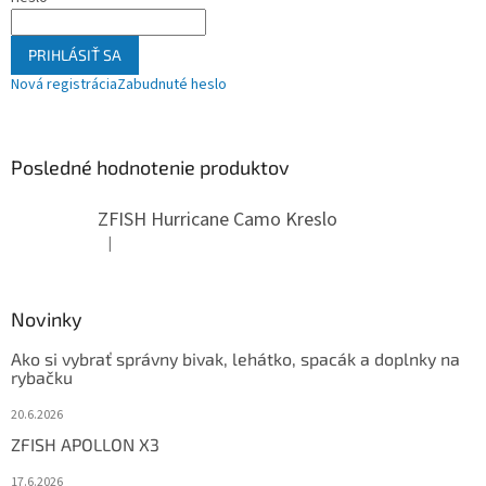
PRIHLÁSIŤ SA
Nová registrácia
Zabudnuté heslo
Posledné hodnotenie produktov
ZFISH Hurricane Camo Kreslo
|
Hodnotenie produktu je 5 z 5 hviezdičiek.
Novinky
Ako si vybrať správny bivak, lehátko, spacák a doplnky na
rybačku
20.6.2026
ZFISH APOLLON X3
17.6.2026