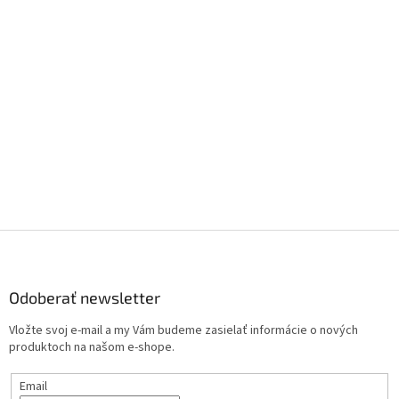
Z
á
p
ä
Odoberať newsletter
t
Vložte svoj e-mail a my Vám budeme zasielať informácie o nových
i
produktoch na našom e-shope.
e
Email