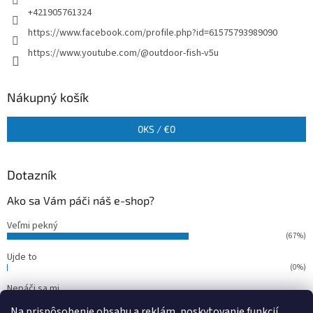
+421905761324
https://www.facebook.com/profile.php?id=61575793989090
https://www.youtube.com/@outdoor-fish-v5u
Nákupný košík
0
KS /
€0
Dotazník
Ako sa Vám páči náš e-shop?
Veľmi pekný
(67%)
Ujde to
(0%)
Nepáči sa mi
(33%)
Na prispôsobenie obsahu a reklám, poskytovanie funkcií