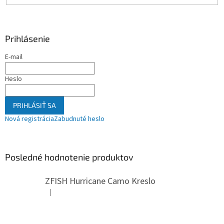
Prihlásenie
E-mail
Heslo
PRIHLÁSIŤ SA
Nová registrácia
Zabudnuté heslo
Posledné hodnotenie produktov
ZFISH Hurricane Camo Kreslo
|
Hodnotenie produktu je 5 z 5 hviezdičiek.