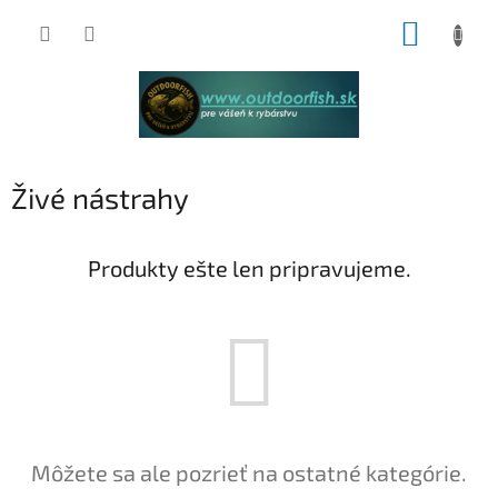
Prejsť
NÁKUP
na
obsah
KOŠÍK
Živé nástrahy
Produkty ešte len pripravujeme.
Môžete sa ale pozrieť na ostatné kategórie.