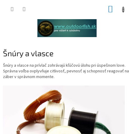
Prejsť
NÁKUP
na
obsah
KOŠÍK
Šnúry a vlasce
Šnúry a vlasce na prívlač zohrávajú kľúčovú úlohu pri úspešnom love.
Správna voľba ovplyvňuje citlivosť, pevnosť aj schopnosť reagovať na
záber v správnom momente.