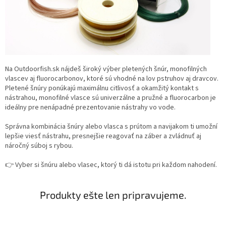
Na Outdoorfish.sk nájdeš široký výber pletených šnúr, monofilných
vlascev aj fluorocarbonov, ktoré sú vhodné na lov pstruhov aj dravcov.
Pletené šnúry ponúkajú maximálnu citlivosť a okamžitý kontakt s
nástrahou, monofilné vlasce sú univerzálne a pružné a fluorocarbon je
ideálny pre nenápadné prezentovanie nástrahy vo vode.
Správna kombinácia šnúry alebo vlasca s prútom a navijakom ti umožní
lepšie viesť nástrahu, presnejšie reagovať na záber a zvládnuť aj
náročný súboj s rybou.
👉 Vyber si šnúru alebo vlasec, ktorý ti dá istotu pri každom nahodení.
Produkty ešte len pripravujeme.