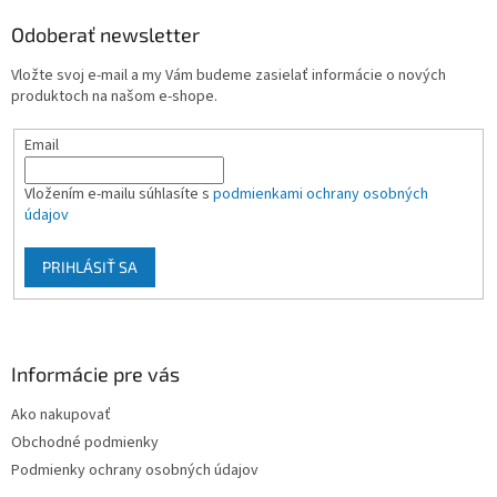
p
ä
Odoberať newsletter
t
Vložte svoj e-mail a my Vám budeme zasielať informácie o nových
i
produktoch na našom e-shope.
e
Email
Vložením e-mailu súhlasíte s
podmienkami ochrany osobných
údajov
PRIHLÁSIŤ SA
Informácie pre vás
Ako nakupovať
Obchodné podmienky
Podmienky ochrany osobných údajov