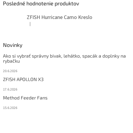
Posledné hodnotenie produktov
ZFISH Hurricane Camo Kreslo
|
Hodnotenie produktu je 5 z 5 hviezdičiek.
Novinky
Ako si vybrať správny bivak, lehátko, spacák a doplnky na
rybačku
20.6.2026
ZFISH APOLLON X3
17.6.2026
Method Feeder Fans
15.6.2026