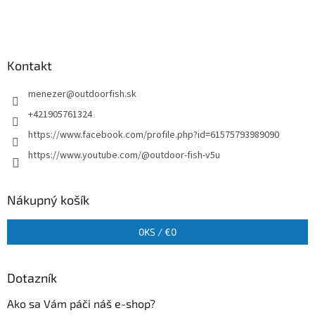
Kontakt
menezer
@
outdoorfish.sk
+421905761324
https://www.facebook.com/profile.php?id=61575793989090
https://www.youtube.com/@outdoor-fish-v5u
Nákupný košík
0
KS /
€0
Dotazník
Ako sa Vám páči náš e-shop?