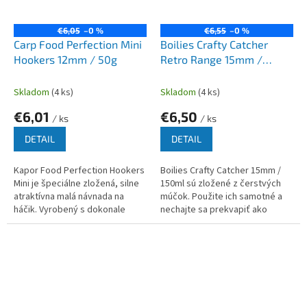
€6,05
–0 %
€6,55
–0 %
Carp Food Perfection Mini
Boilies Crafty Catcher
Hookers 12mm / 50g
Retro Range 15mm /
150ml
Skladom
(4 ks)
Skladom
(4 ks)
€6,01
€6,50
/ ks
/ ks
DETAIL
DETAIL
Kapor Food Perfection Hookers
Boilies Crafty Catcher 15mm /
Mini je špeciálne zložená, silne
150ml sú zložené z čerstvých
atraktívna malá návnada na
múčok. Použite ich samotné a
háčik. Vyrobený s dokonale
nechajte sa prekvapiť ako
zvolenou zmesou tých
skvelo fungujú.
najkvalitnejších ingrediencií ako
sú...