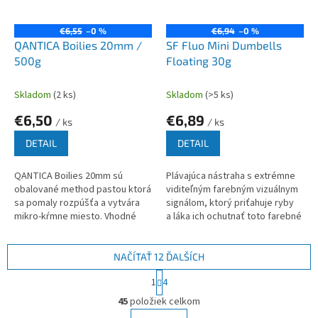
€6,55
–0 %
€6,94
–0 %
QANTICA Boilies 20mm /
SF Fluo Mini Dumbells
500g
Floating 30g
Skladom
(2 ks)
Skladom
(>5 ks)
€6,50
€6,89
/ ks
/ ks
DETAIL
DETAIL
QANTICA Boilies 20mm sú
Plávajúca nástraha s extrémne
obalované method pastou ktorá
viditeľným farebným vizuálnym
sa pomaly rozpúšťa a vytvára
signálom, ktorý priťahuje ryby
mikro-kŕmne miesto. Vhodné
a láka ich ochutnať toto farebné
pre krátke vychádzky k vode.
sústo. Vyrobené z ultra ľahkých
zmesí...
NAČÍTAŤ 12 ĎALŠÍCH
S
1
4
t
O
r
45
položiek celkom
v
á