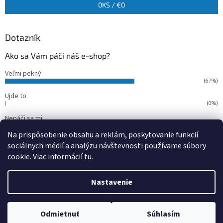
0
KS /
€0
Dotazník
Ako sa Vám páči náš e-shop?
Veľmi pekný
(67%)
Ujde to
(0%)
Nepáči sa mi
(33%)
Na prispôsobenie obsahu a reklám, poskytovanie funkcií
Počet hlasov:
15
sociálnych médií a analýzu návštevnosti používame súbory
cookie. Viac informácií
tu
.
Vytvoril Shoptet
Nastavenie
Copyright 2026
outdoorfish
. Všetky práva vyhradené.
Upraviť
Odmietnuť
Súhlasím
nastavenie cookies