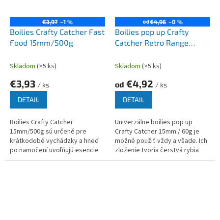
od
€3,97
–1 %
€4,96
–0 %
Boilies Crafty Catcher Fast
Boilies pop up Crafty
Food 15mm/500g
Catcher Retro Range
15mm / 60g
Skladom
(>5 ks)
Skladom
(>5 ks)
€3,93
€4,92
od
/ ks
/ ks
DETAIL
DETAIL
Boilies Crafty Catcher
Univerzálne boilies pop up
15mm/500g sú určené pre
Crafty Catcher 15mm / 60g je
krátkodobé vychádzky a hneď
možné použiť vždy a všade. Ich
po namočení uvoľňujú esencie
zloženie tvoria čerstvá rybia
ktoré lákajú všetky kaprovité
múčka a múčka z morských
ryby.
živočíchov.