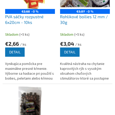
k
r
t
o
€2,68
–0 %
€3,07
–0 %
o
d
PVA sáčky rozpustné
Rohlikové boilies 12 mm /
v
u
6x20cm - 10ks
30g
k
t
Skladom
(>5 ks)
Skladom
(>5 ks)
o
€2,66
€3,04
v
/ ks
/ ks
DETAIL
DETAIL
Vynikajúca pomôcka pre
Kvalitná nástraha na chytanie
maximálne presné kŕmenie.
kaprovitých rýb s vysokým
Výborne sa hadiace pri použití s
obsahom chuťových
boilies, peletami alebo kŕmnou
stimulátorov ktoré sa postupne
zmesou.
uvoľňujú. Rohlíkové boilies
patria medzi nástrahy, ktoré sa
rýchle a...