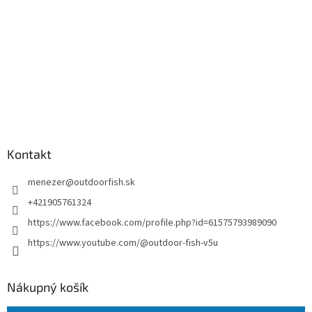
Kontakt
menezer
@
outdoorfish.sk
+421905761324
https://www.facebook.com/profile.php?id=61575793989090
https://www.youtube.com/@outdoor-fish-v5u
Nákupný košík