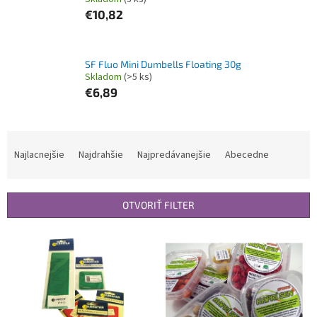
€10,82
SF Fluo Mini Dumbells Floating 30g
Skladom
(>5 ks)
€6,89
R
a
Najlacnejšie
Najdrahšie
Najpredávanejšie
Abecedne
d
e
n
OTVORIŤ FILTER
i
e
V
p
ý
r
p
o
i
d
s
u
p