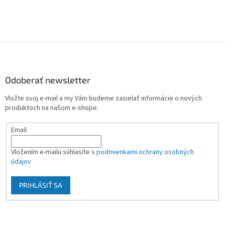
Z
á
p
ä
Odoberať newsletter
t
Vložte svoj e-mail a my Vám budeme zasielať informácie o nových
i
produktoch na našom e-shope.
e
Email
Vložením e-mailu súhlasíte s
podmienkami ochrany osobných
údajov
PRIHLÁSIŤ SA