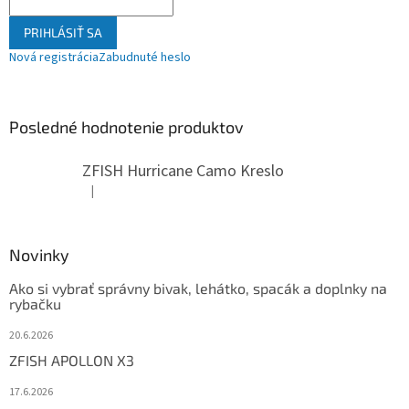
PRIHLÁSIŤ SA
Nová registrácia
Zabudnuté heslo
Posledné hodnotenie produktov
ZFISH Hurricane Camo Kreslo
|
Hodnotenie produktu je 5 z 5 hviezdičiek.
Novinky
Ako si vybrať správny bivak, lehátko, spacák a doplnky na
rybačku
20.6.2026
ZFISH APOLLON X3
17.6.2026