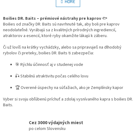
l
HORE
n
á
k
d
o
v
Boilies DR. Baits – prémiové nástrahy pre kaprov
a
🐟
a
Boilies od značky DR. Baits sú navrhnuté tak, aby boli pre kaprov
c
n
neodolateľné. Vyrábajú sa z kvalitných prírodných ingrediencií,
i
i
atraktorov a esencií, ktoré ryby okamžite lákajú k záberu.
e
e
p
Či už lovíš na krátky vychádzky, alebo sa pripravuješ na dlhodobý
r
rybolov či preteky, boilies DR. Baits ti zabezpečia:
v
k
🎯 Rýchlu účinnosť aj v studenej vode
y
v
🎣 Stabilnú atraktivitu počas celého lovu
ý
p
🏆 Overené úspechy na súťažiach, ako je Zemplínsky kapor
i
s
Vyber si svoju obľúbenú príchuť a zdolaj vysnívaného kapra s boilies DR.
u
Baits.
Cez 3000 výdajných miest
po celom Slovensku