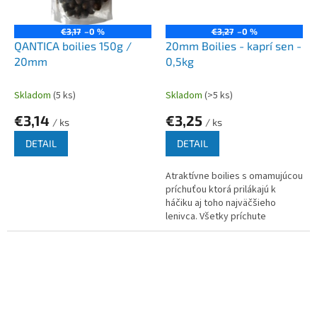
€3,17
–0 %
€3,27
–0 %
QANTICA boilies 150g /
20mm Boilies - kaprí sen -
20mm
0,5kg
Skladom
(5 ks)
Skladom
(>5 ks)
€3,14
€3,25
/ ks
/ ks
DETAIL
DETAIL
Atraktívne boilies s omamujúcou
príchuťou ktorá prilákajú k
háčiku aj toho najväčšieho
lenivca. Všetky príchute
zmiešane podľa
najmodernejších štúdii biológie
krmív.