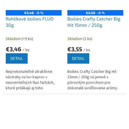
€3,48
–0 %
€3,58
–0 %
Rohlíkové boilies FLUO
Boilies Crafty Catcher Big
30g
Hit 15mm / 250g
Skladom
(>5 ks)
Skladom
(1 ks)
€3,46
€3,55
/ ks
/ ks
DETAIL
DETAIL
Neprekonateľné atraktívne
Boilies Crafty Catcher Big Hit
nástrahy na lov kaprov v
15mm / 250g sú jemné s
neuveriteľných fluo farbách,
pórovitým povrchom pre
ktoré prilákajú aj toho
dokonalé uvoľňovanie arómy.
najlenivejšieho kapra.
Balenie obsahuje POP UP!