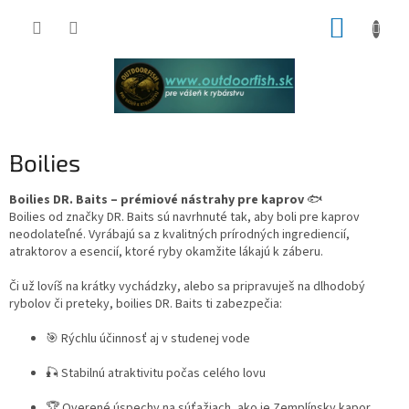
Prejsť
NÁKUP
na
obsah
KOŠÍK
Boilies
Boilies DR. Baits – prémiové nástrahy pre kaprov
🐟
Boilies od značky DR. Baits sú navrhnuté tak, aby boli pre kaprov
neodolateľné. Vyrábajú sa z kvalitných prírodných ingrediencií,
atraktorov a esencií, ktoré ryby okamžite lákajú k záberu.
Či už lovíš na krátky vychádzky, alebo sa pripravuješ na dlhodobý
rybolov či preteky, boilies DR. Baits ti zabezpečia:
🎯 Rýchlu účinnosť aj v studenej vode
🎣 Stabilnú atraktivitu počas celého lovu
🏆 Overené úspechy na súťažiach, ako je Zemplínsky kapor