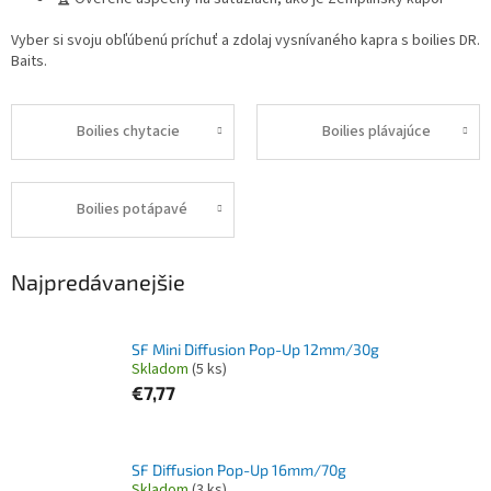
Vyber si svoju obľúbenú príchuť a zdolaj vysnívaného kapra s boilies DR.
Baits.
Boilies chytacie
Boilies plávajúce
Boilies potápavé
Najpredávanejšie
SF Mini Diffusion Pop-Up 12mm/30g
Skladom
(5 ks)
€7,77
SF Diffusion Pop-Up 16mm/70g
Skladom
(3 ks)