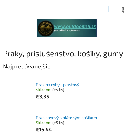
Prejsť
NÁKUP
na
obsah
KOŠÍK
Praky, príslušenstvo, košíky, gumy
Najpredávanejšie
Prak na ryby - plastový
Skladom
(>5 ks)
€3,35
Prak kovový s pláteným košíkom
Skladom
(>5 ks)
€16,44