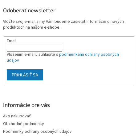
p
ä
Odoberať newsletter
t
Vložte svoj e-mail a my Vám budeme zasielať informácie o nových
i
produktoch na našom e-shope.
e
Email
Vložením e-mailu súhlasíte s
podmienkami ochrany osobných
údajov
PRIHLÁSIŤ SA
Informácie pre vás
Ako nakupovať
Obchodné podmienky
Podmienky ochrany osobných údajov