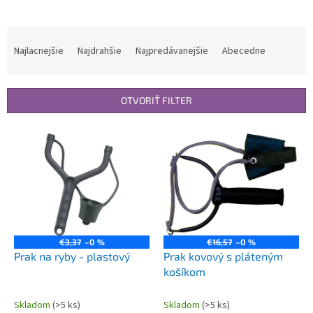
R
a
Najlacnejšie
Najdrahšie
Najpredávanejšie
Abecedne
d
e
n
OTVORIŤ FILTER
i
e
V
p
ý
r
p
o
i
d
s
u
p
k
r
t
o
€3,37
–0 %
€16,57
–0 %
o
d
Prak na ryby - plastový
Prak kovový s pláteným
v
u
košíkom
k
t
Skladom
(>5 ks)
Skladom
(>5 ks)