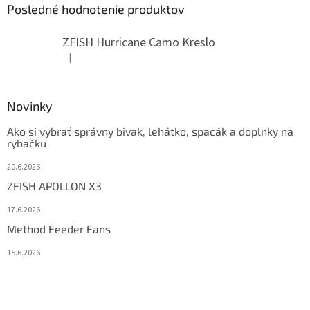
Posledné hodnotenie produktov
ZFISH Hurricane Camo Kreslo
|
Hodnotenie produktu je 5 z 5 hviezdičiek.
Novinky
Ako si vybrať správny bivak, lehátko, spacák a doplnky na
rybačku
20.6.2026
ZFISH APOLLON X3
17.6.2026
Method Feeder Fans
15.6.2026