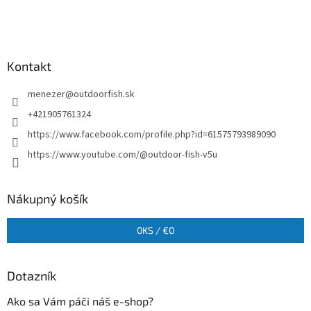
Kontakt
menezer
@
outdoorfish.sk
+421905761324
https://www.facebook.com/profile.php?id=61575793989090
https://www.youtube.com/@outdoor-fish-v5u
Nákupný košík
0
KS /
€0
Dotazník
Ako sa Vám páči náš e-shop?