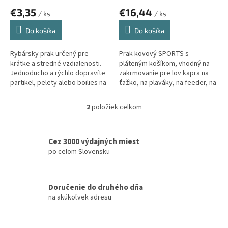
o
€3,35
€16,44
v
/ ks
/ ks
Do košíka
Do košíka
Rybársky prak určený pre
Prak kovový SPORTS s
krátke a stredné vzdialenosti.
pláteným košíkom, vhodný na
Jednoducho a rýchlo dopravíte
zakrmovanie pre lov kapra na
partikel, pelety alebo boilies na
ťažko, na plaváky, na feeder, na
vaše kŕmne miesto.
nástrahy pre lov kaprov pre
teleskopické prúty, delené
2
položiek celkom
O
kaprové...
v
l
á
Cez 3000 výdajných miest
d
po celom Slovensku
a
c
i
Doručenie do druhého dňa
e
na akúkoľvek adresu
p
r
v
k