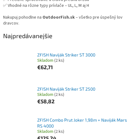
✅ Vhodné na rôzne typy prívlače – UL, L, M aj H
Nakupuj pohodlne na
OutdoorFish.sk
– všetko pre úspešný lov
dravcov.
Najpredávanejšie
ZFISH Naviják Striker ST 3000
Skladom
(2 ks)
€62,71
ZFISH Naviják Striker ST 2500
Skladom
(2 ks)
€58,82
ZFISH Combo Prut Joker 1,98m + Naviják Mars
RS 4000
Skladom
(2 ks)
€125,24