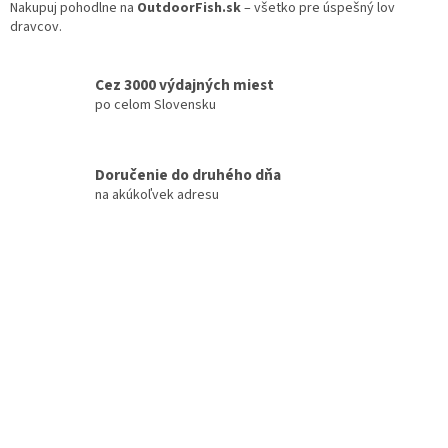
i
Nakupuj pohodlne na
OutdoorFish.sk
– všetko pre úspešný lov
s
dravcov.
u
Cez 3000 výdajných miest
po celom Slovensku
Doručenie do druhého dňa
na akúkoľvek adresu