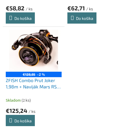
o
€58,82
€62,71
v
/ ks
/ ks
Do košíka
Do košíka
€128,85
–2 %
ZFISH Combo Prut Joker
1,98m + Naviják Mars RS
4000
Skladom
(2 ks)
€125,24
/ ks
Do košíka