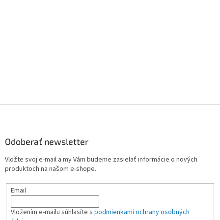
Z
á
p
ä
Odoberať newsletter
t
Vložte svoj e-mail a my Vám budeme zasielať informácie o nových
i
produktoch na našom e-shope.
e
Email
Vložením e-mailu súhlasíte s
podmienkami ochrany osobných