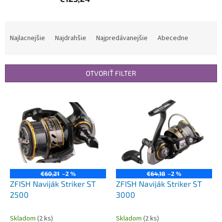
R
a
Najlacnejšie
Najdrahšie
Najpredávanejšie
Abecedne
d
e
n
OTVORIŤ FILTER
i
e
V
p
ý
r
p
o
i
d
s
u
p
k
r
t
o
€60,21
–2 %
€64,18
–2 %
o
d
ZFISH Naviják Striker ST
ZFISH Naviják Striker ST
v
u
2500
3000
k
t
Skladom
(2 ks)
Skladom
(2 ks)