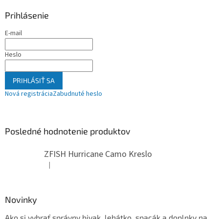
Prihlásenie
E-mail
Heslo
PRIHLÁSIŤ SA
Nová registrácia
Zabudnuté heslo
Posledné hodnotenie produktov
ZFISH Hurricane Camo Kreslo
|
Hodnotenie produktu je 5 z 5 hviezdičiek.
Novinky
Ako si vybrať správny bivak, lehátko, spacák a doplnky na