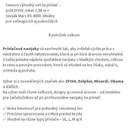
Cenovo výhodný set na prívlač –
prút ZFISH Joker 1,98 m +
naviják Mars RS 4000. Ideálny
pre začínajúcich aj pokročilých
rybárov na lov dravcov.
3
položiek celkom
O
v
l
Prívlačové navijaky
sú navrhnuté tak, aby zvládali rýchlu prácu s
á
nástrahou a časté nahadzovanie, ktoré je pri love dravcov nevyhnutné.
d
V našej ponuke nájdete spoľahlivé navijaky s hladkým chodom, citlivou
a
brzdou a pevným prevodom, ktoré sú vhodné na lov šťuky, zubáča,
c
ostrieža aj pstruha.
i
e
Vyber si z osvedčených značiek ako
ZFISH
,
Delphin
,
Mivardi
,
Okuma
p
a ďalších.
r
Na výber máš rôzne veľkosti, dizajny aj cenové úrovne – od modelov
v
pre začiatočníkov až po profesionálne navijaky na prívlač.
k
y
✅ Nízka hmotnosť pre pohodlný celodenný lov
v
✅ Precízne spracovanie a citlivá predná brzda
ý
✅ Vhodné na rôzne typy prívlače – UL, L, M aj H
p