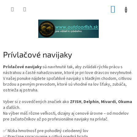
Prejsť
NÁKUP
na
obsah
KOŠÍK
Prívlačové navijaky
Prívlačové navijaky
sú navrhnuté tak, aby zvládali rýchlu prácu s
nástrahou a časté nahadzovanie, ktoré je pri love dravcov nevyhnutné.
V našej ponuke nájdete spoľahlivé navijaky s hladkým chodom, citlivou
brzdou a pevným prevodom, ktoré sú vhodné na lov šťuky, zubáča,
ostrieža aj pstruha.
Vyber si z osvedčených značiek ako
ZFISH
,
Delphin
,
Mivardi
,
Okuma
a ďalších.
Na výber máš rôzne veľkosti, dizajny aj cenové úrovne – od modelov
pre začiatočníkov až po profesionálne navijaky na prívlač.
✅ Nízka hmotnosť pre pohodlný celodenný lov
✅ Precízne spracovanie a citlivá predná brzda