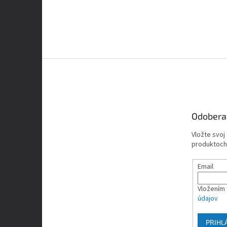
Z
á
p
ä
t
Odobera
i
e
Vložte svoj
produktoch
Email
Vložením 
údajov
PRIHL