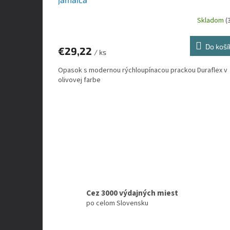
Skladom
(
Do koší
€29,22
/ ks
Opasok s modernou rýchloupínacou prackou Duraflex v
olivovej farbe
Cez 3000 výdajných miest
po celom Slovensku