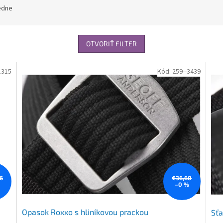
edne
OTVORIŤ FILTER
1315
Kód:
259--3439
6
€36,60
%
–0 %
Opasok Roxxo s hliníkovou prackou
Sťa