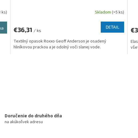
3 ks)
Skladom
(>5 ks)
DETAIL
ka
€36,31
€3
/ ks
Textilný opasok Roxxo Geoff Anderson je osadený
Ela
hliníkovou prackou a je odolný voči slanej vode.
vše
O
v
l
á
d
a
c
i
e
p
Doručenie do druhého dňa
r
na akúkoľvek adresu
v
k