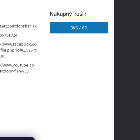
Nákupný košík
zer
@
outdoorfish.sk
0
KS /
€0
05761324
://www.facebook.co
file.php?id=6157579
90
://www.youtube.co
tdoor-fish-v5u