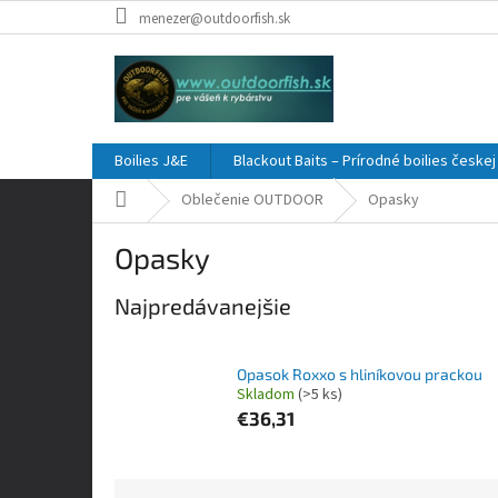
Prejsť
menezer@outdoorfish.sk
na
obsah
Boilies J&E
Blackout Baits – Prírodné boilies česke
Domov
Oblečenie OUTDOOR
Opasky
Opasky
Najpredávanejšie
Opasok Roxxo s hliníkovou prackou
Skladom
(>5 ks)
€36,31
R