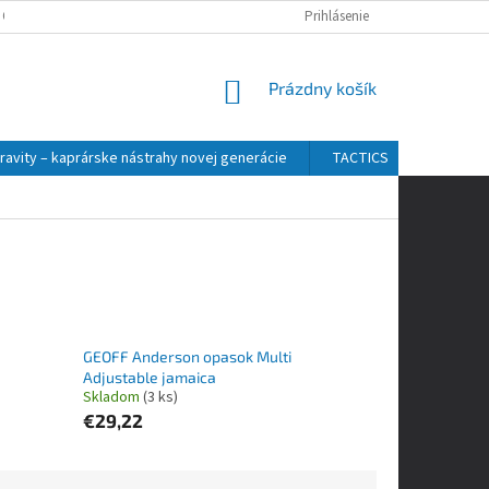
 OSOBNÝCH ÚDAJOV
Prihlásenie
NÁKUPNÝ
Prázdny košík
KOŠÍK
ravity – kaprárske nástrahy novej generácie
TACTICS
ZFISH
GEOFF Anderson opasok Multi
Adjustable jamaica
Skladom
(3 ks)
€29,22