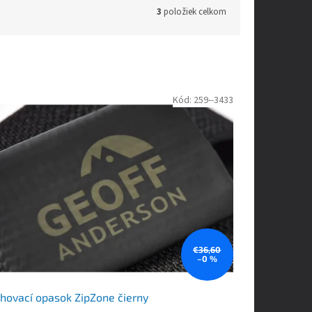
3
položiek celkom
Kód:
259--3433
€36,60
–0 %
hovací opasok ZipZone čierny