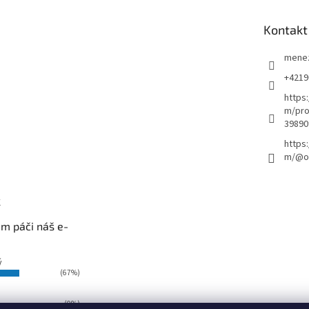
Kontakt
mene
+4219
https
m/pro
39890
https
m/@ou
k
m páči náš e-
ý
(67%)
(0%)