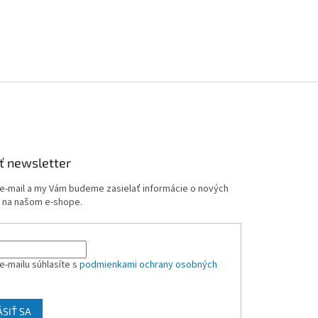
y
v
ý
p
i
s
u
ť newsletter
 e-mail a my Vám budeme zasielať informácie o nových
 na našom e-shope.
e-mailu súhlasíte s
podmienkami ochrany osobných
ÁSIŤ SA