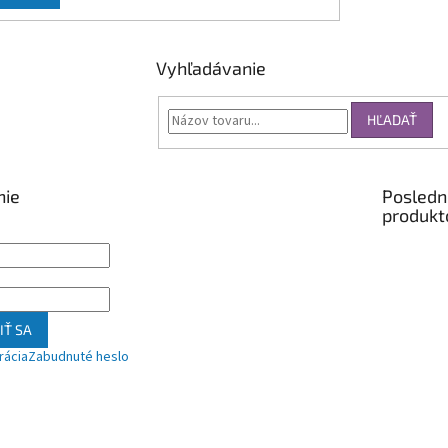
Vyhľadávanie
HĽADAŤ
nie
Posledn
produkt
IŤ SA
rácia
Zabudnuté heslo