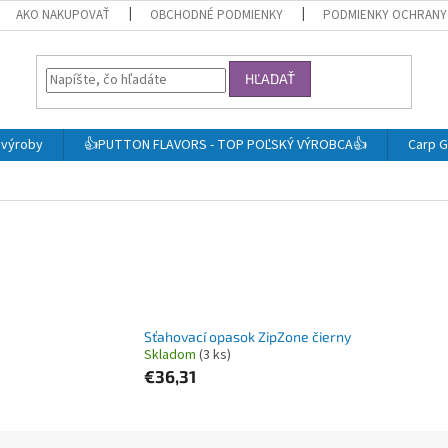
AKO NAKUPOVAŤ
OBCHODNÉ PODMIENKY
PODMIENKY OCHRANY
HĽADAŤ
j výroby
👍PUTTON FLAVORS - TOP POĽSKÝ VÝROBCA👍
Carp G
Sťahovací opasok ZipZone čierny
Skladom
(3 ks)
€36,31