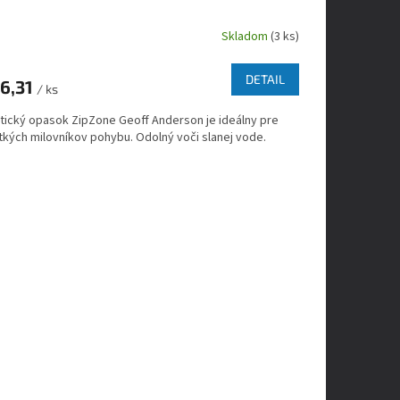
Skladom
(3 ks)
DETAIL
6,31
/ ks
stický opasok ZipZone Geoff Anderson je ideálny pre
tkých milovníkov pohybu. Odolný voči slanej vode.