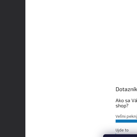
Dotazní
Ako sa Vá
shop?
Veľmi pekn
Ujde to