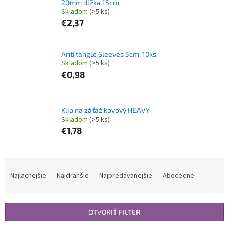
20mm dĺžka 15cm
Skladom
(>5 ks)
€2,37
Anti tangle Sleeves 5cm, 10ks
Skladom
(>5 ks)
€0,98
Klip na záťaž kovový HEAVY
Skladom
(>5 ks)
€1,78
R
a
Najlacnejšie
Najdrahšie
Najpredávanejšie
Abecedne
d
e
n
OTVORIŤ FILTER
i