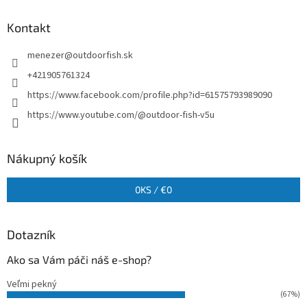
Kontakt
menezer
@
outdoorfish.sk
+421905761324
https://www.facebook.com/profile.php?id=61575793989090
https://www.youtube.com/@outdoor-fish-v5u
Nákupný košík
0
KS /
€0
Dotazník
Ako sa Vám páči náš e-shop?
Veľmi pekný
(67%)