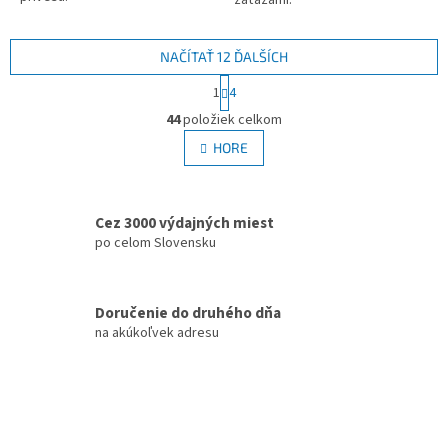
záťažami.
NAČÍTAŤ 12 ĎALŠÍCH
S
1
4
t
O
r
44
položiek celkom
v
á
l
HORE
n
á
k
d
o
v
a
a
Cez 3000 výdajných miest
c
n
i
po celom Slovensku
i
e
e
p
r
Doručenie do druhého dňa
v
na akúkoľvek adresu
k
y
v
ý
p
i