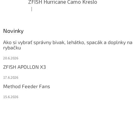
ZFISH Hurricane Camo Kreslo
|
Hodnotenie produktu je 5 z 5 hviezdičiek.
Novinky
Ako si vybrať správny bivak, lehátko, spacák a doplnky na
rybačku
20.6.2026
ZFISH APOLLON X3
17.6.2026
Method Feeder Fans
15.6.2026