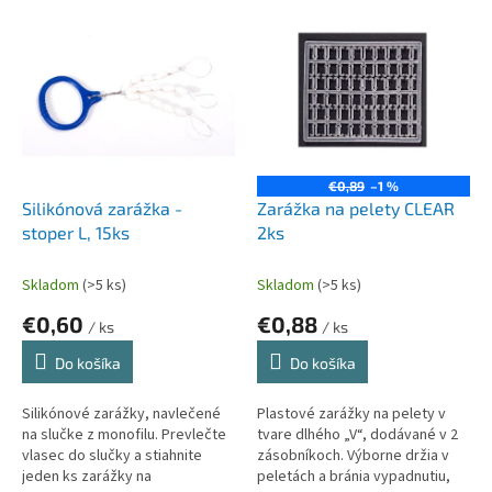
e
V
p
ý
r
p
o
i
d
s
u
p
k
r
t
o
€0,89
–1 %
o
d
Silikónová zarážka -
Zarážka na pelety CLEAR
v
u
stoper L, 15ks
2ks
k
t
Skladom
(>5 ks)
Skladom
(>5 ks)
o
€0,60
€0,88
v
/ ks
/ ks
Do košíka
Do košíka
Silikónové zarážky, navlečené
Plastové zarážky na pelety v
na slučke z monofilu. Prevlečte
tvare dlhého „V“, dodávané v 2
vlasec do slučky a stiahnite
zásobníkoch. Výborne držia v
jeden ks zarážky na
peletách a bránia vypadnutiu,