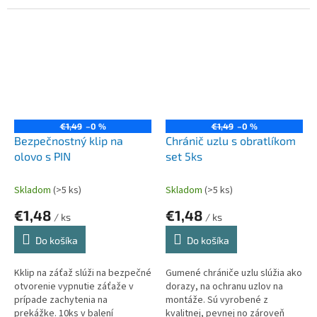
zachytenia na prekážke. Počet
nielen boilies. Použite farbu
ks v balení: 10ks
podľa potreby.
€1,49
–0 %
€1,49
–0 %
Bezpečnostný klip na
Chránič uzlu s obratlíkom
olovo s PIN
set 5ks
Skladom
(>5 ks)
Skladom
(>5 ks)
€1,48
€1,48
/ ks
/ ks
Do košíka
Do košíka
Kklip na záťaž slúži na bezpečné
Gumené chrániče uzlu slúžia ako
otvorenie vypnutie záťaže v
dorazy, na ochranu uzlov na
prípade zachytenia na
montáže. Sú vyrobené z
prekážke. 10ks v balení
kvalitnej, pevnej no zároveň