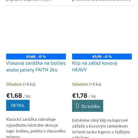
nástrahám na vláčenie,...
vtiahnite do boilies.
Pôrovitý materiál plávajúcej
peny umožňuje...
€1,69
–0 %
€1,79
–0 %
Vlasová zarážka na boilies
Klip na záťaž kovový
alebo pelety FAITH 2ks
HEAVY
Skladom
(>5 ks)
Skladom
(>5 ks)
€1,68
€1,78
/ ks
/ ks
DETAIL
Do košíka
Klasická zarážka zabraňuje
Extrémne silný klip na kaprové
vypadnutiu nástrahe akou je
záťaže s kovovým ramienkom.
napr. boilies, peleta z vlasového
Určené na lov kaprov s ťažkými
prívesu.