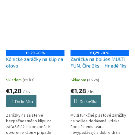
očko obratlíka a zabraňuje
zachyteniu nástrahy o záťaž pri
nahadzovaní.
€1,29
–0 %
€1,29
–0 %
Kónické zarážky na klip na
Zarážka na boilies MULTI
olovo
FUN, Číre 2ks + Hnedé 1ks
Skladom
(>5 ks)
Skladom
(>5 ks)
€1,28
€1,28
/ ks
/ ks
Do košíka
Do košíka
Zarážky na zaistenie
Multi funkčné plastové zarážky
bezpečnostného klipu na
na boilies dodávané. Vďaka
záťaž.Slúži na bezpečné
špeciálnemu tvaru
otvorenie klipu v prípade
nevypadávajú a dobre držia