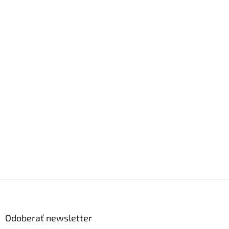
Z
á
p
ä
Odoberať newsletter