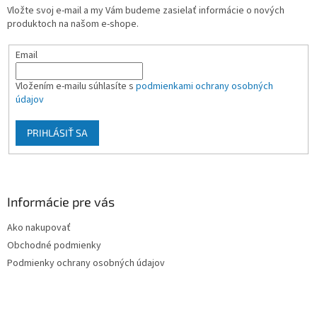
t
Vložte svoj e-mail a my Vám budeme zasielať informácie o nových
i
produktoch na našom e-shope.
e
Email
Vložením e-mailu súhlasíte s
podmienkami ochrany osobných
údajov
PRIHLÁSIŤ SA
Informácie pre vás
Ako nakupovať
Obchodné podmienky
Podmienky ochrany osobných údajov