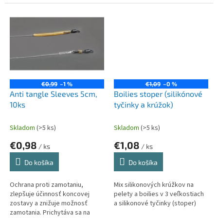
vymedzenie vzdialenosti
alebo prevlečeniu cez peletu.
priebežných plavákov od
háčika, alebo ako...
€0,99
–1 %
€1,09
–0 %
Anti tangle Sleeves 5cm,
Boilies stoper (silikónové
10ks
tyčinky a krúžok)
Skladom
(>5 ks)
Skladom
(>5 ks)
€0,98
€1,08
/ ks
/ ks
Do košíka
Do košíka
Ochrana proti zamotaniu,
Mix silikonových krúžkov na
zlepšuje účinnosť koncovej
pelety a boilies v 3 veľkostiach
zostavy a znižuje možnosť
a silikonové tyčinky (stoper)
zamotania. Prichytáva sa na