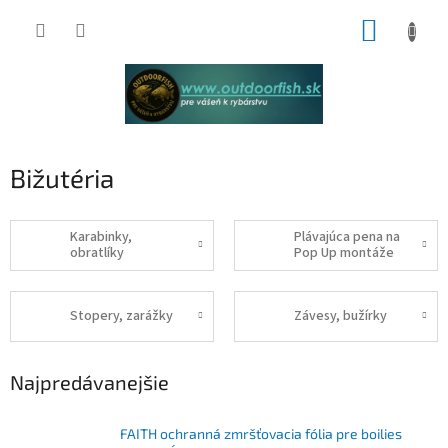
Prejsť
NÁKUP
na
obsah
KOŠÍK
Bižutéria
Karabinky,
Plávajúca pena na
obratlíky
Pop Up montáže
Stopery, zarážky
Závesy, bužírky
Najpredávanejšie
FAITH ochranná zmršťovacia fólia pre boilies