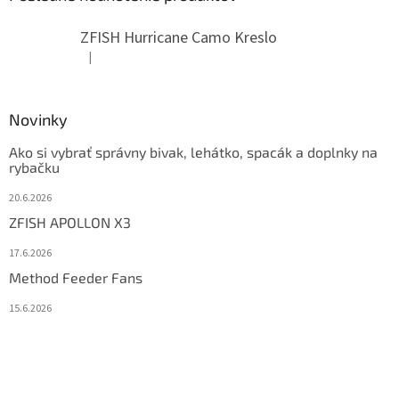
ZFISH Hurricane Camo Kreslo
|
Hodnotenie produktu je 5 z 5 hviezdičiek.
Novinky
Ako si vybrať správny bivak, lehátko, spacák a doplnky na
rybačku
20.6.2026
ZFISH APOLLON X3
17.6.2026
Method Feeder Fans
15.6.2026