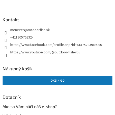
Kontakt
menezer
@
outdoorfish.sk
+421905761324
https://www.facebook.com/profile.php?id=61575793989090
https://www.youtube.com/@outdoor-fish-v5u
Nákupný košík
0
KS /
€0
Dotazník
Ako sa Vám páči náš e-shop?