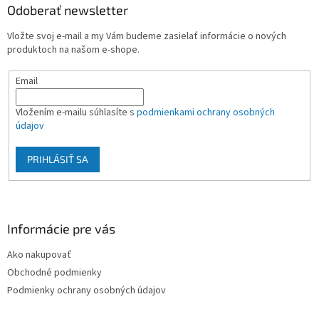
ä
Odoberať newsletter
t
Vložte svoj e-mail a my Vám budeme zasielať informácie o nových
i
produktoch na našom e-shope.
e
Email
Vložením e-mailu súhlasíte s
podmienkami ochrany osobných
údajov
PRIHLÁSIŤ SA
Informácie pre vás
Ako nakupovať
Obchodné podmienky
Podmienky ochrany osobných údajov