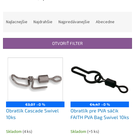
R
a
Najlacnejšie
Najdrahšie
Najpredávanejšie
Abecedne
d
e
n
OTVORIŤ FILTER
i
e
V
p
ý
r
p
o
i
d
s
u
p
k
r
t
o
€3,07
–0 %
€4,47
–0 %
o
d
Obratlík Cascade Swivel
Obratlík pre PVA sáčik
v
u
10ks
FAITH PVA Bag Swivel 10ks
k
t
Skladom
(4 ks)
Skladom
(>5 ks)