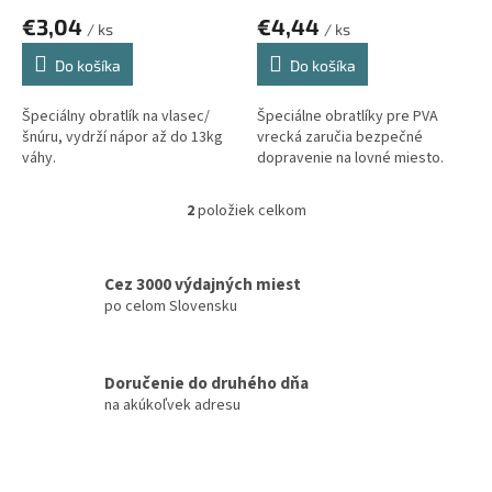
o
€3,04
€4,44
v
/ ks
/ ks
Do košíka
Do košíka
Špeciálny obratlík na vlasec/
Špeciálne obratlíky pre PVA
šnúru, vydrží nápor až do 13kg
vrecká zaručia bezpečné
váhy.
dopravenie na lovné miesto.
2
položiek celkom
O
v
l
á
Cez 3000 výdajných miest
d
po celom Slovensku
a
c
i
Doručenie do druhého dňa
e
na akúkoľvek adresu
p
r
v
k
y