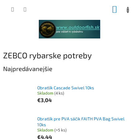
Prejsť
NÁKUP
na
obsah
KOŠÍK
ZEBCO rybarske potreby
Najpredávanejšie
Obratlík Cascade Swivel 10ks
Skladom
(4 ks)
€3,04
Obratlík pre PVA sáčik FAITH PVA Bag Swivel
10ks
Skladom
(>5 ks)
€4,44