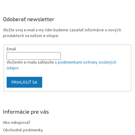
á
p
ä
Odoberať newsletter
t
Vložte svoj e-mail a my Vám budeme zasielať informácie o nových
i
produktoch na našom e-shope.
e
Email
Vložením e-mailu súhlasíte s
podmienkami ochrany osobných
údajov
PRIHLÁSIŤ SA
Informácie pre vás
Ako nakupovať
Obchodné podmienky