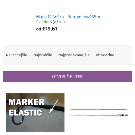
Mach 12 šnúra - fluo-yellow135m
Skladom
(>5 ks)
€19,67
od
R
a
Najlacnejšie
Najdrahšie
Najpredávanejšie
Abecedne
d
e
n
OTVORIŤ FILTER
i
e
V
p
ý
r
p
o
i
d
s
u
p
k
r
t