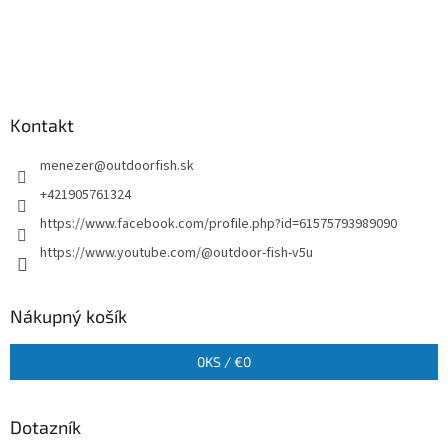
Kontakt
menezer
@
outdoorfish.sk
+421905761324
https://www.facebook.com/profile.php?id=61575793989090
https://www.youtube.com/@outdoor-fish-v5u
Nákupný košík
0
KS /
€0
Dotazník