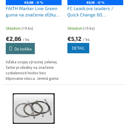
o
€2,88
–0 %
€5,16
–0 %
o
d
FAITH Marker Line Green
FC Leadcore leaders /
v
u
guma na značenie dĺžky
Quick Change 60
k
hodov 6m
cm/2ks/Weed
t
Skladom
(>5 ks)
Skladom
(>5 ks)
o
€2,86
€5,12
v
/ ks
/ ks
DETAIL
Do košíka
Vďaka svojej výraznej zelenej
farbe je ideálny na značenie
vzdialenosti hodov bez
klipovania vlasca. Jemná guma
nepoškodzuje vlasec.