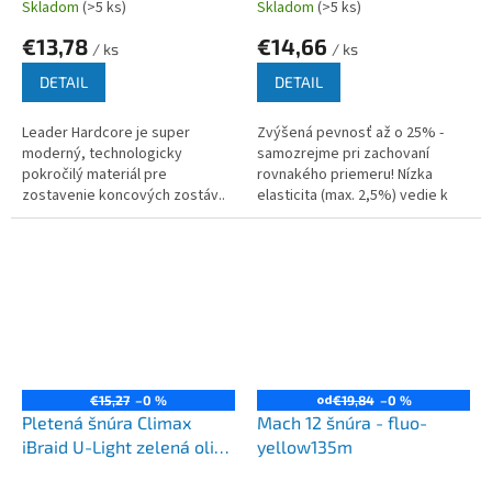
Skladom
(>5 ks)
Skladom
(>5 ks)
€13,78
€14,66
/ ks
/ ks
DETAIL
DETAIL
Leader Hardcore je super
Zvýšená pevnosť až o 25% -
moderný, technologicky
samozrejme pri zachovaní
pokročilý materiál pre
rovnakého priemeru! Nízka
zostavenie koncových zostáv..
elasticita (max. 2,5%) vedie k
priamemu kontaktu a kontrole
návnady. Termofixácia a
špeciálne...
od
€15,27
–0 %
€19,84
–0 %
Pletená šnúra Climax
Mach 12 šnúra - fluo-
iBraid U-Light zelená oliva
yellow135m
135m