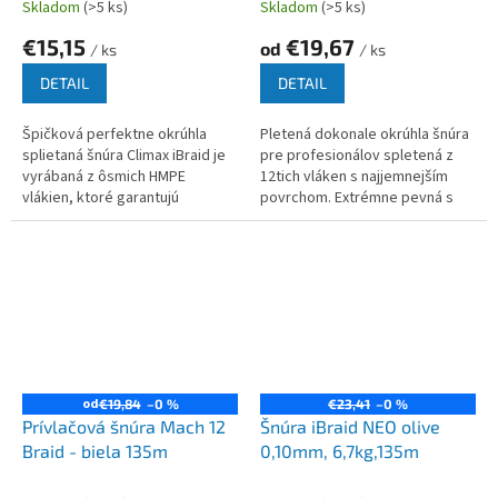
Skladom
(>5 ks)
Skladom
(>5 ks)
€15,15
€19,67
od
/ ks
/ ks
DETAIL
DETAIL
Špičková perfektne okrúhla
Pletená dokonale okrúhla šnúra
splietaná šnúra Climax iBraid je
pre profesionálov spletená z
vyrábaná z ôsmich HMPE
12tich vláken s najjemnejším
vlákien, ktoré garantujú
povrchom. Extrémne pevná s
dokonalú odolnosť, hladkosť a
obrovskou trvanlivosťou,
silu.
mimoriadne odolná proti oderu
a...
od
€19,84
–0 %
€23,41
–0 %
Prívlačová šnúra Mach 12
Šnúra iBraid NEO olive
Braid - biela 135m
0,10mm, 6,7kg,135m