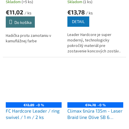
Skladom
(>5 ks)
Skladom
(1 ks)
€11,02
€13,78
/ ks
/ ks
DETAIL
Do košíka
Leader Hardcore je super
Hadička protu zamotaniu v
moderný, technologicky
kamuflážnej farbe
pokročilý materiál pre
zostavenie koncových zostáv..
€13,89
–0 %
€14,78
–0 %
FC Hardcore Leader / ring
Climax šnúra 135m - Laser
swivel / 1 m / 2 ks
Braid line Olive SB 6
vlákien