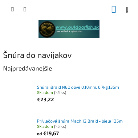
Prejsť
NÁKUP
na
obsah
KOŠÍK
Šnúra do navijakov
Najpredávanejšie
Šnúra iBraid NEO olive 0,10mm, 6,7kg,135m
Skladom
(>5 ks)
€23,22
Prívlačová šnúra Mach 12 Braid - biela 135m
Skladom
(>5 ks)
€19,67
od