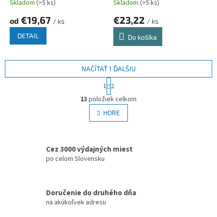
Skladom
(>5 ks)
Skladom
(>5 ks)
€19,67
€23,22
od
/ ks
/ ks
DETAIL
Do košíka
NAČÍTAŤ 1 ĎALŠIU
S
1
2
t
O
r
13
položiek celkom
v
á
l
HORE
n
á
k
d
o
v
a
a
Cez 3000 výdajných miest
c
n
i
po celom Slovensku
i
e
e
p
r
Doručenie do druhého dňa
v
na akúkoľvek adresu
k
y