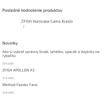
Posledné hodnotenie produktov
ZFISH Hurricane Camo Kreslo
|
Hodnotenie produktu je 5 z 5 hviezdičiek.
Novinky
Ako si vybrať správny bivak, lehátko, spacák a doplnky na
rybačku
20.6.2026
ZFISH APOLLON X3
17.6.2026
Method Feeder Fans
15.6.2026