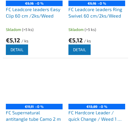
€5,16
–0 %
€5,16
–0 %
FC Leadcore leaders Easy
FC Leadcore leaders Ring
Clip 60 cm /2ks/Weed
Swivel 60 cm/2ks/Weed
Skladom
(>5 ks)
Skladom
(>5 ks)
€5,12
€5,12
/ ks
/ ks
DETAIL
DETAIL
€11,11
–0 %
€13,89
–0 %
FC Supernatural
FC Hardcore Leader /
antitangle tube Camo 2 m
quick Change / Weed 1 m /
2 ks