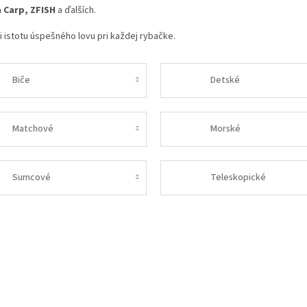
ra Carp, ZFISH
a ďalších.
li istotu úspešného lovu pri každej rybačke.
Biče
Detské
Matchové
Morské
Sumcové
Teleskopické