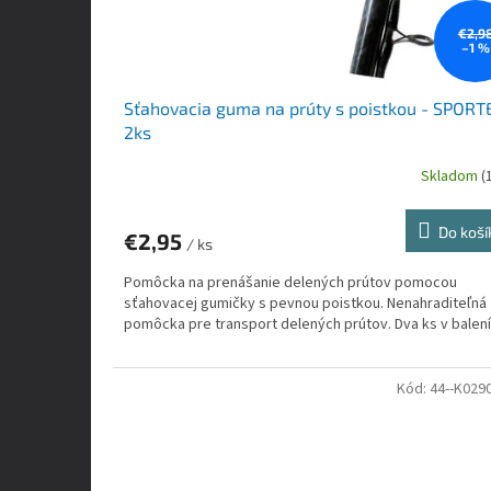
u
k
€2,9
–1 %
t
o
v
Sťahovacia guma na prúty s poistkou - SPORT
2ks
Skladom
(
Do koší
€2,95
/ ks
Pomôcka na prenášanie delených prútov pomocou
sťahovacej gumičky s pevnou poistkou. Nenahraditeľná
pomôcka pre transport delených prútov. Dva ks v balení
Kód:
44--K029