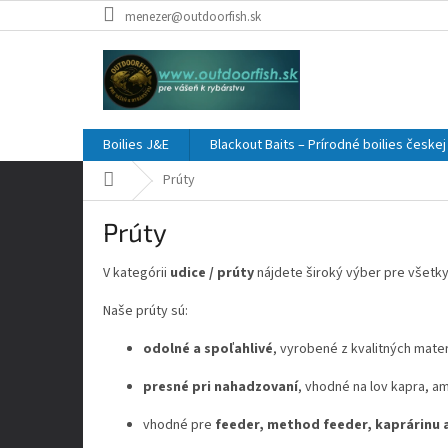
Prejsť
menezer@outdoorfish.sk
na
obsah
Boilies J&E
Blackout Baits – Prírodné boilies česke
Domov
Prúty
Prúty
V kategórii
udice / prúty
nájdete široký výber pre všetky
Naše prúty sú:
odolné a spoľahlivé
, vyrobené z kvalitných mater
presné pri nahadzovaní
, vhodné na lov kapra, am
vhodné pre
feeder, method feeder, kaprárinu a