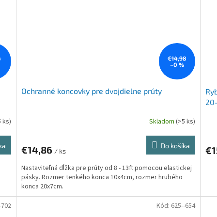
4
€14,98
%
–0 %
Ochranné koncovky pre dvojdielne prúty
Ryb
20
5 ks)
Skladom
(>5 ks)
ka
Do košíka
€14,86
€1
/ ks
Nastaviteľná dĺžka pre prúty od 8 - 13ft pomocou elastickej
pásky. Rozmer tenkého konca 10x4cm, rozmer hrubého
konca 20x7cm.
-702
Kód:
625--654