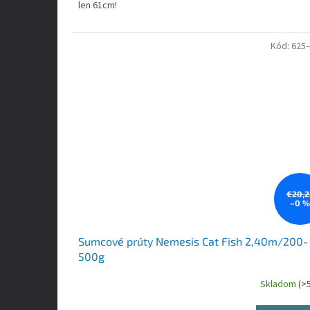
len 61cm!
Kód:
625-
€20,2
–0 
Sumcové prúty Nemesis Cat Fish 2,40m/200-
500g
Skladom
(>