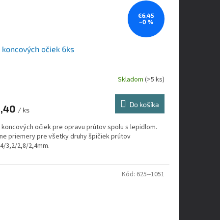
€6,45
–0 %
 koncových očiek 6ks
Skladom
(>5 ks)
Do košíka
,40
/ ks
 koncových očiek pre opravu prútov spolu s lepidlom.
ne priemery pre všetky druhy špičiek prútov
/4/3,2/2,8/2,4mm.
Kód:
625--1051