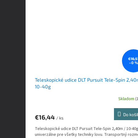
€16,5
–0 
Teleskopické udice DLT Pursuit Tele-Spin 2,40
10-40g
Skladom
(
Do koší
€16,44
/ ks
Teleskopické udice DLT Pursuit Tele-Spin 2,40m / 10-40
univerzálne pre všetky techniky lovu. Transportný rozm