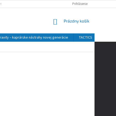
 OSOBNÝCH ÚDAJOV
Prihlásenie
NÁKUPNÝ
Prázdny košík
KOŠÍK
ravity – kaprárske nástrahy novej generácie
TACTICS
ZFISH