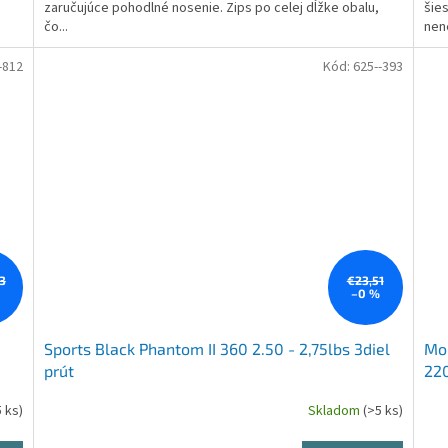
zaručujúce pohodlné nosenie. Zips po celej dĺžke obalu,
šie
čo...
nene
-812
Kód:
625--393
3
€23,51
%
–0 %
Sports Black Phantom II 360 2.50 - 2,75lbs 3diel
Mor
prút
22
5 ks)
Skladom
(>5 ks)