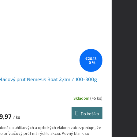
€20,13
–0 %
vlačový prút Nemesis Boat 2,4m / 100-300g
Skladom
(>5 ks)
Do košíka
9,97
/ ks
binácia uhlíkových a optických vlákien zabezpečuje, že
o prívlačový prút má rýchlu akciu. Pevný blank so