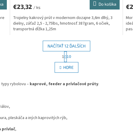
ka
Do košíka
€23,32
€2
/ ks
pre
Trojielny kakrový prút v modernom dozajne 3,6m dlhý, 3
Mor
dielny, záťaž 2,5 - 2,75lbs, hmotnosť 387gram, 6 očiek,
ideá
transportná dĺžka 1,25m
pas
NAČÍTAŤ 12 ĎALŠÍCH
S
1
10
O
t
r
v
HORE
á
l
n
á
k
d
 typy rybolovu –
kaprové, feeder a prívlačové prúty
.
o
a
v
c
a
i
n
e
i
iálov,
e
p
r
ura, pleskáča a iných kaprovitých rýb,
v
k
 prívlač
,
y