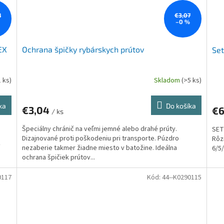
8
€3,07
–0 %
EX
Ochrana špičky rybárskych prútov
Set
1 ks)
Skladom
(>5 ks)
ka
Do košíka
€3,04
€6
/ ks
Špeciálny chránič na veľmi jemné alebo drahé prúty.
SET
Dizajnované proti poškodeniu pri transporte. Púzdro
Rôz
nezaberie takmer žiadne miesto v batožine. Ideálna
6/5
ochrana špičiek prútov...
0117
Kód:
44--K0290115