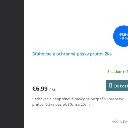
€7,0
–0 
Sťahovacie ochranné pásky prútov 2ks
Skladom
(>
Do koší
€6,99
/ ks
Sťahovacie neoprénové pásky na bezpečnú prepravu
prútov. Dĺžka pásiek 30cm a 20cm.
Kód:
625-