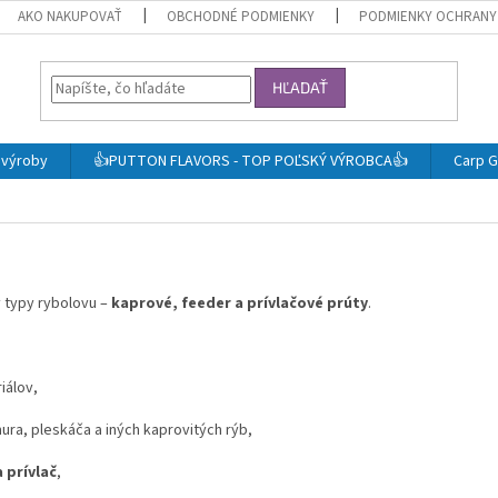
AKO NAKUPOVAŤ
OBCHODNÉ PODMIENKY
PODMIENKY OCHRANY
HĽADAŤ
j výroby
👍PUTTON FLAVORS - TOP POĽSKÝ VÝROBCA👍
Carp G
 typy rybolovu –
kaprové, feeder a prívlačové prúty
.
iálov,
ura, pleskáča a iných kaprovitých rýb,
 prívlač
,