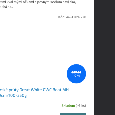
stimi kvalitnými očkami a pevným sedlom navijaka,
chá na...
Kód:
44--13092220
€27,68
–0 %
ské prúty Great White GWC Boat MH
0cm/100-350g
Skladom
(>5 ks)