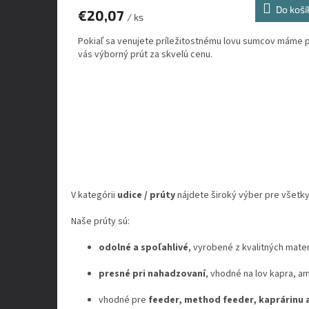
Do koší
€20,07
/ ks
Pokiaľ sa venujete príležitostnému lovu sumcov máme 
vás výborný prút za skvelú cenu.
V kategórii
udice / prúty
nájdete široký výber pre všetky
Naše prúty sú:
odolné a spoľahlivé
, vyrobené z kvalitných mater
presné pri nahadzovaní
, vhodné na lov kapra, am
vhodné pre
feeder, method feeder, kaprárinu a