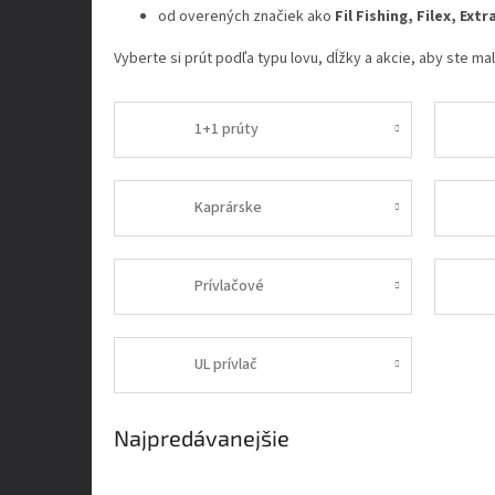
od overených značiek ako
Fil Fishing, Filex, Ext
Vyberte si prút podľa typu lovu, dĺžky a akcie, aby ste ma
1+1 prúty
Kaprárske
Prívlačové
UL prívlač
Najpredávanejšie