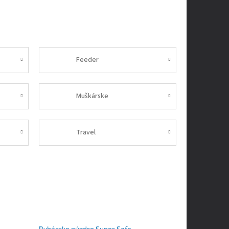
Feeder
Muškárske
Travel
Rybárske púzdro Super Safe