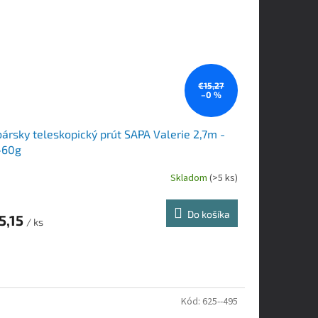
€15,27
–0 %
ársky teleskopický prút SAPA Valerie 2,7m -
-60g
Skladom
(>5 ks)
Do košíka
5,15
/ ks
Kód:
625--495