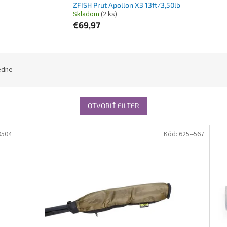
ZFISH Prut Apollon X3 13ft/3,50lb
Skladom
(2 ks)
€69,97
edne
OTVORIŤ FILTER
0504
Kód:
625--567