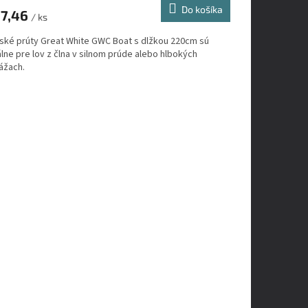
Do košíka
7,46
/ ks
ské prúty Great White GWC Boat s dlžkou 220cm sú
lne pre lov z člna v silnom prúde alebo hlbokých
ážach.