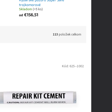
trojkomorové
Skladom
(>5 ks)
€156,51
od
113
položiek celkom
Kód:
625--1002