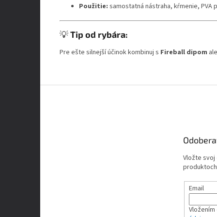
Použitie:
samostatná nástraha, kŕmenie, PVA 
💡
Tip od rybára:
Pre ešte silnejší účinok kombinuj s
Fireball dipom
al
Z
á
p
ä
t
Odobera
i
e
Vložte svoj
produktoch
Email
Vložením 