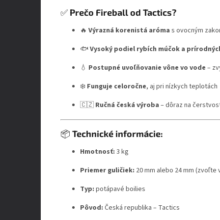
✅
Prečo Fireball od Tactics?
🔥
Výrazná korenistá aróma
s ovocným zako
🐟
Vysoký podiel rybích múčok a prírodný
💧
Postupné uvoľňovanie vône vo vode
– zv
❄️
Funguje celoročne
, aj pri nízkych teplotách
🇨🇿
Ručná česká výroba
– dôraz na čerstvosť
📦
Technické informácie:
Hmotnosť:
3 kg
Priemer guličiek:
20 mm alebo 24 mm (zvoľte v
Typ:
potápavé boilies
Pôvod:
Česká republika – Tactics