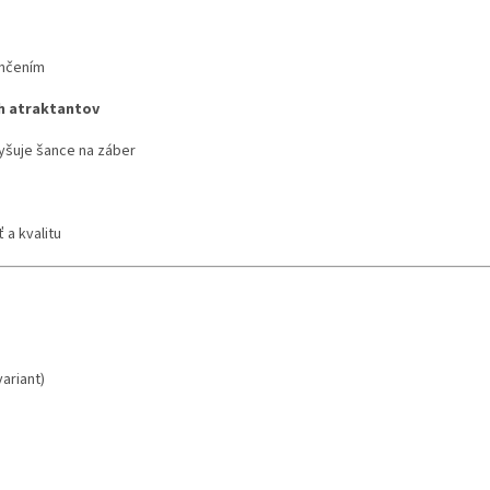
nčením
ch atraktantov
yšuje šance na záber
 a kvalitu
ariant)