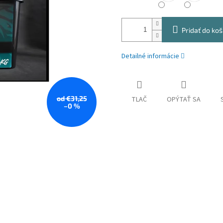
Pridať do koš
Detailné informácie
od €31,25
TLAČ
OPÝTAŤ SA
–0 %