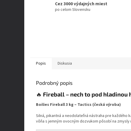
Cez 3000 výdajných miest
po celom Slovensku
Popis
Diskusia
Podrobný popis
🔥
Fireball – nech to pod hladinou 
Boilies Fireball 3 kg – Tactics (česká výroba)
Silná, pikantná a neodolateľná nástraha pre každého kap
vôňa s jemným ovocným dozvukom pôsobí na zmysly rýb