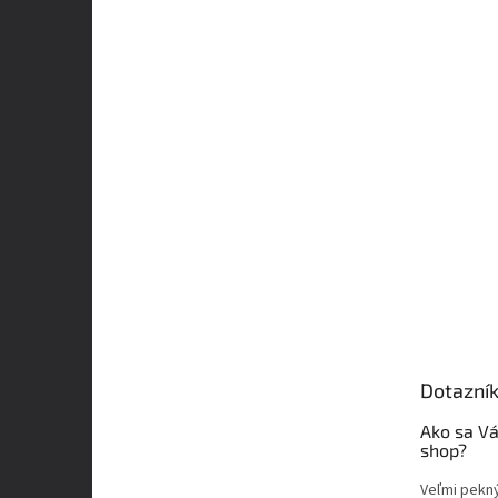
Dotazní
Ako sa Vá
shop?
Veľmi pekn