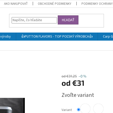
AKO NAKUPOVAŤ
OBCHODNÉ PODMIENKY
PODMIENKY OCHRANY
HĽADAŤ
j výroby
👍PUTTON FLAVORS - TOP POĽSKÝ VÝROBCA👍
Carp G
od €31,25
–0 %
od
€31
Jednotková
Zvoľte variant
cena:
Variant