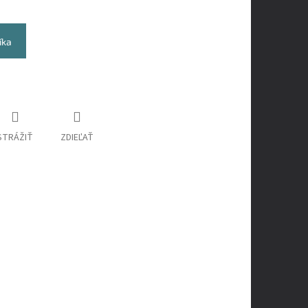
íka
STRÁŽIŤ
ZDIEĽAŤ