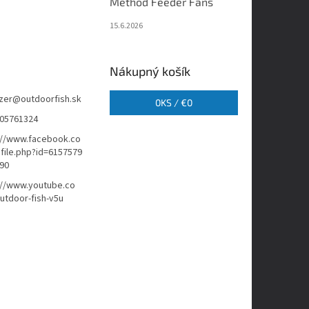
Method Feeder Fans
15.6.2026
Nákupný košík
zer
@
outdoorfish.sk
0
KS /
€0
05761324
://www.facebook.co
file.php?id=6157579
90
://www.youtube.co
tdoor-fish-v5u