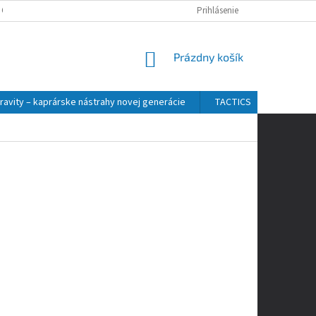
 OSOBNÝCH ÚDAJOV
Prihlásenie
NÁKUPNÝ
Prázdny košík
KOŠÍK
ravity – kaprárske nástrahy novej generácie
TACTICS
ZFISH