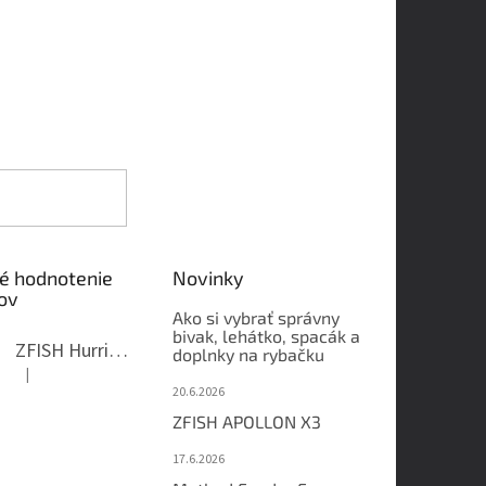
é hodnotenie
Novinky
ov
Ako si vybrať správny
bivak, lehátko, spacák a
ZFISH Hurricane Camo Kreslo
doplnky na rybačku
|
Hodnotenie produktu je 5 z 5 hviezdičiek.
20.6.2026
ZFISH APOLLON X3
17.6.2026