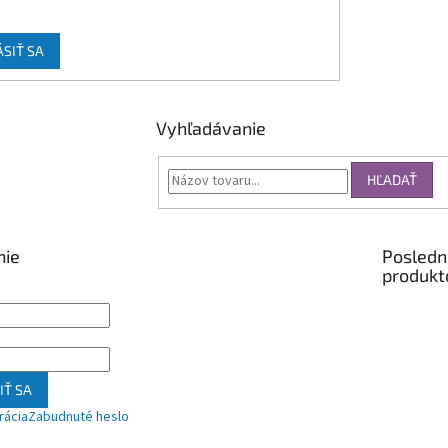
ÁSIŤ SA
Vyhľadávanie
HĽADAŤ
nie
Posledn
produkt
IŤ SA
rácia
Zabudnuté heslo