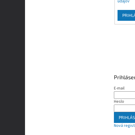
údajov
PRIHL
Prihláse
E-mail
Heslo
PRIHLÁS
Nová regist