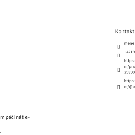
Kontakt
mene
+4219
https
m/pro
39890
https
m/@ou
k
m páči náš e-
ý