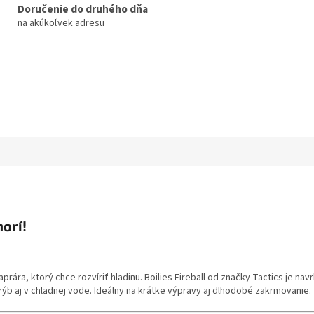
Doručenie do druhého dňa
na akúkoľvek adresu
horí!
rára, ktorý chce rozvíriť hladinu. Boilies Fireball od značky Tactics je nav
 aj v chladnej vode. Ideálny na krátke výpravy aj dlhodobé zakrmovanie.