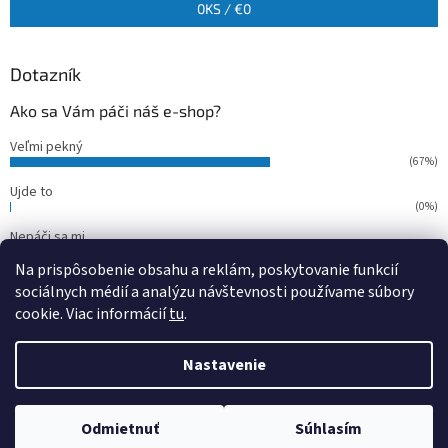
0
KS /
€0
Dotazník
Ako sa Vám páči náš e-shop?
Veľmi pekný
(67%)
Ujde to
(0%)
Nepáči sa mi
(33%)
Na prispôsobenie obsahu a reklám, poskytovanie funkcií
Počet hlasov:
15
sociálnych médií a analýzu návštevnosti používame súbory
cookie. Viac informácií
tu
.
Vytvoril Shoptet
Nastavenie
Copyright 2026
outdoorfish
. Všetky práva vyhradené.
Upraviť
Odmietnuť
Súhlasím
nastavenie cookies