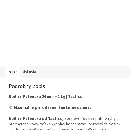
Popis
Diskusia
Podrobný popis
Boilies Patentka 24 mm – 1 kg | Tactics
🪱
Maximálne prirodzené. Smrteľne účinné.
Boilies Patentka od Tactics
je odpoveďou na opatrné ryby a
prechytané vody. Vďaka vysokej koncentrácii prírodných zložiek
a autentickej vôni patentky (larvy pakomára) pôsobí ako