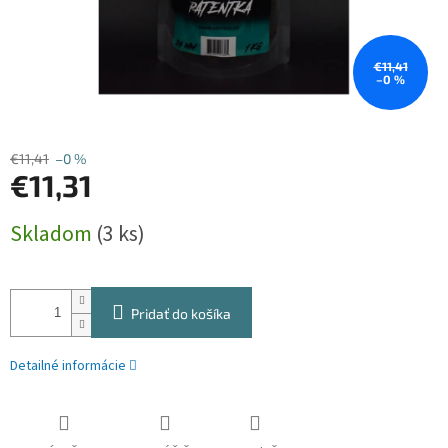
€11,41
–0 %
€11,41
–0 %
€11,31
Jednotková
Skladom
(3 ks)
cena:
Pridať do košíka
Detailné informácie