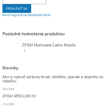
PRIHLÁSIŤ SA
Nová registrácia
Zabudnuté heslo
Posledné hodnotenie produktov
ZFISH Hurricane Camo Kreslo
|
Hodnotenie produktu je 5 z 5 hviezdičiek.
Novinky
Ako si vybrať správny bivak, lehátko, spacák a doplnky na
rybačku
20.6.2026
ZFISH APOLLON X3
17.6.2026