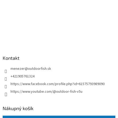
Kontakt
menezer
@
outdoorfish.sk
+421905761324
https://www.facebook.com/profile.php?id=61575793989090
https://www.youtube.com/@outdoor-fish-v5u
Nákupný košík