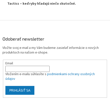
Tactics – keď ryby hľadajú niečo skutočné.
Z
á
p
ä
Odoberať newsletter
t
Vložte svoj e-mail a my Vám budeme zasielať informácie o nových
i
produktoch na našom e-shope.
e
Email
Vložením e-mailu súhlasíte s
podmienkami ochrany osobných
údajov
PRIHLÁSIŤ SA