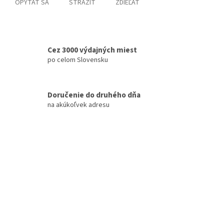
OPÝTAŤ SA
STRÁŽIŤ
ZDIEĽAŤ
Cez 3000 výdajných miest
po celom Slovensku
Doručenie do druhého dňa
na akúkoľvek adresu