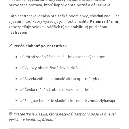
prirodzená potrava, ktorú kapor dobre pozná a dôveruje jej.
Táto nástraha je ideálna pre ťažké podmienky, chladnú vodu, jar
a jeseň – keď kapry vyžadujú jemnosť a realitu.
Priemer 24 mm
zabezpečuje selekciu väčších rýb a stabilitu aj pri dlhšom
nastražení.
🪶
Prečo siahnuť po Patentke?
✅ Prirodzená vôňa a chuť – bez prehnaných aróm
✅ Vysoký obsah živočíšnych zložiek
✅ Skvelá voľba na pomalé alebo opatrné ryby
✅ Česká ručná výroba s dôrazom na detail
✅ Funguje tam, kde sladké a korenené zmesi zlyhávajú
💬
"Patentka je klasika, ktorá nezlyhá. Tactics ju posúva o level
vyššie – v kvalite aj účinku."