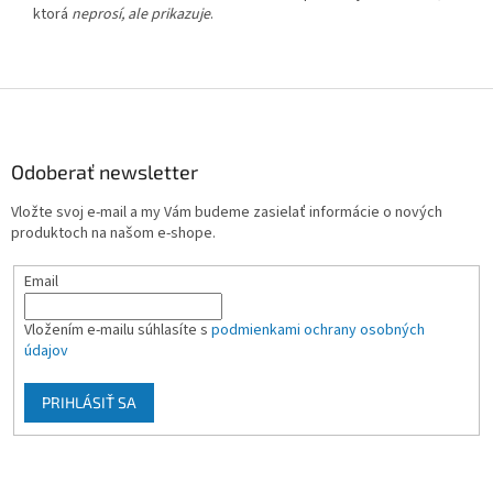
ktorá
neprosí, ale prikazuje
.
Z
á
p
ä
Odoberať newsletter
t
Vložte svoj e-mail a my Vám budeme zasielať informácie o nových
i
produktoch na našom e-shope.
e
Email
Vložením e-mailu súhlasíte s
podmienkami ochrany osobných
údajov
PRIHLÁSIŤ SA