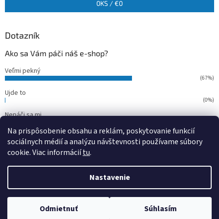
0
KS /
€0
Dotazník
Ako sa Vám páči náš e-shop?
Veľmi pekný
(67%)
Ujde to
(0%)
Nepáči sa mi
(33%)
Na prispôsobenie obsahu a reklám, poskytovanie funkcií
Počet hlasov:
15
sociálnych médií a analýzu návštevnosti používame súbory
cookie. Viac informácií
tu
.
Vytvoril Shoptet
Nastavenie
Copyright 2026
outdoorfish
. Všetky práva vyhradené.
Upraviť
Odmietnuť
Súhlasím
nastavenie cookies