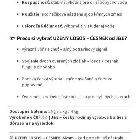
Rozpustnosť:
stabilná, vhodná pre dlhší pobyt vo vode
Použitie:
ako háčiková nástraha aj do kŕmnych zmesí
Celoročná účinnosť
, výborné aj v studenej vode
🐟
Prečo si vybrať UZENÝ LOSOS – ČESNEK od J&E?
Výrazná vôňa a chuť – silný potravinový signál
Spojenie dvoch overených zložiek – losos + cesnak
funguje dlhodobo
Poctivá česká výroba – ručne miešané a čerstvo
pripravené
Overené na riečnych úsekoch aj na prechytaných jazerách
Dostupné balenia:
1 kg / 2 kg / 4 kg
Vyrobené v ČR
🇨🇿 |
J&E – český rodinný výrobca boilies s
dôrazom na výsledok
🎯
UZENÝ LOSOS – ČESNEK 24mm
– keď potrebuješ nástrahu,