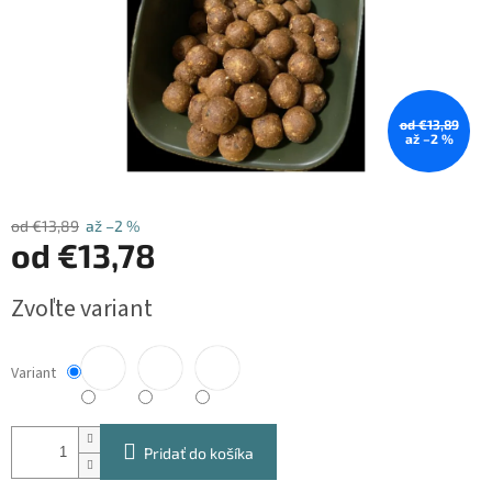
od €13,89
až –2 %
od €13,89
až –2 %
od
€13,78
Jednotková
Zvoľte variant
cena:
Variant
Pridať do košíka