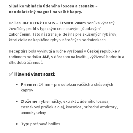
Silná kombinácia údeného lososa a cesnaku –
neodolateľný magnet na veľké kapry.
Boilies
J&E UZENÝ LOSOS – ČESNEK 24mm
ponúka výrazný
živočíšny profil s typickým cesnakovým „štipľavým“
zakončením. Táto nástraha je ideálna pre skúsených rybárov,
ktorí cielia na kapitálne ryby v náročných podmienkach.
Receptúra bola vyvinutá a ručne vyrábaná v Českej republike v
rodinnom podniku
J&E
, s dôrazom na kvalitu, výživovú hodnotu a
dlhodobú účinnosť.
✅
Hlavné vlastnosti:
Priemer:
24 mm – pre selekciu väčších a skúsených
kaprov
Zloženie:
rybie múčky, extrakt z údeného lososa,
cesnakový prášok a olej, kvasnice, prírodné atraktory,
aminokyseliny
Typ:
potápavé boilies