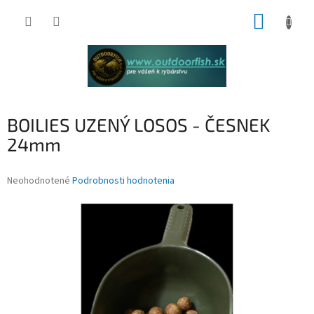
Prejsť
NÁKUP
na
obsah
KOŠÍK
BOILIES UZENÝ LOSOS - ČESNEK
24mm
Priemerné
Neohodnotené
Podrobnosti hodnotenia
hodnotenie
produktu
je
0,0
z
5
hviezdičiek.