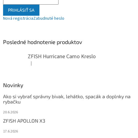
PRIHLÁSIŤ SA
Nová registrácia
Zabudnuté heslo
Posledné hodnotenie produktov
ZFISH Hurricane Camo Kreslo
|
Hodnotenie produktu je 5 z 5 hviezdičiek.
Novinky
Ako si vybrať správny bivak, lehátko, spacák a doplnky na
rybačku
20.6.2026
ZFISH APOLLON X3
17.6.2026