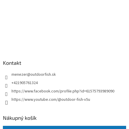
Kontakt
menezer
@
outdoorfish.sk
+421905761324
https://www.facebook.com/profile.php?id=61575793989090
https://www.youtube.com/@outdoor-fish-v5u
Nákupný košík