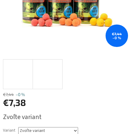
€7,44
–0 %
€7,44
–0 %
€7,38
Jednotková
Zvoľte variant
cena:
Variant