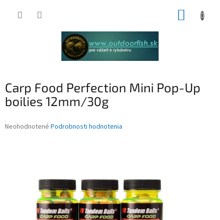
Prejsť
NÁKUP
na
obsah
KOŠÍK
Carp Food Perfection Mini Pop-Up
boilies 12mm/30g
Priemerné
Neohodnotené
Podrobnosti hodnotenia
hodnotenie
produktu
je
0,0
z
5
hviezdičiek.