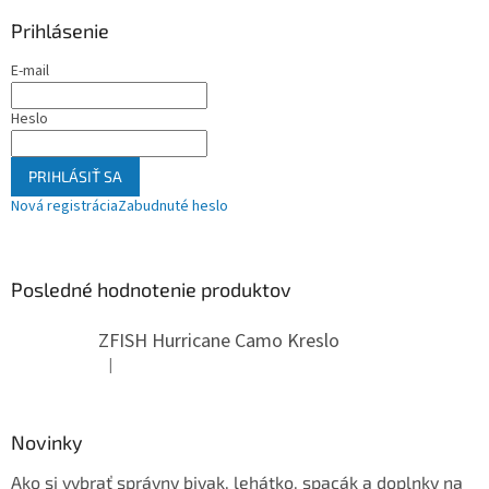
Prihlásenie
E-mail
Heslo
PRIHLÁSIŤ SA
Nová registrácia
Zabudnuté heslo
Posledné hodnotenie produktov
ZFISH Hurricane Camo Kreslo
|
Hodnotenie produktu je 5 z 5 hviezdičiek.
Novinky
Ako si vybrať správny bivak, lehátko, spacák a doplnky na