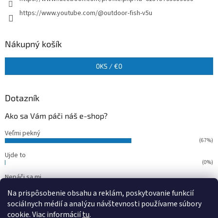
https://www.youtube.com/@outdoor-fish-v5u
Nákupný košík
0
KS /
€0
Dotazník
Ako sa Vám páči náš e-shop?
Veľmi pekný
(67%)
Ujde to
(0%)
Nepáči sa mi
(33%)
Na prispôsobenie obsahu a reklám, poskytovanie funkcií
Počet hlasov:
15
sociálnych médií a analýzu návštevnosti používame súbory
cookie. Viac informácií
tu
.