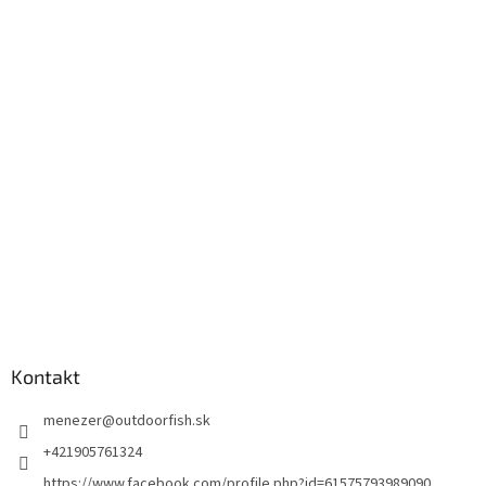
Kontakt
menezer
@
outdoorfish.sk
+421905761324
https://www.facebook.com/profile.php?id=61575793989090