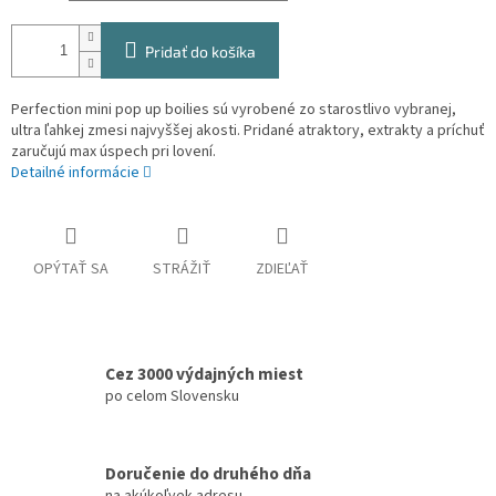
Pridať do košíka
Perfection mini pop up boilies sú vyrobené zo starostlivo vybranej,
ultra ľahkej zmesi najvyššej akosti. Pridané atraktory, extrakty a príchuť
zaručujú max úspech pri lovení.
Detailné informácie
OPÝTAŤ SA
STRÁŽIŤ
ZDIEĽAŤ
Cez 3000 výdajných miest
po celom Slovensku
Doručenie do druhého dňa
na akúkoľvek adresu