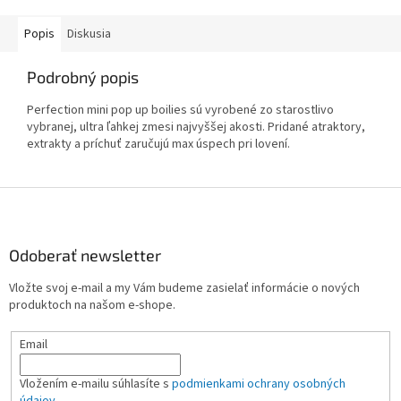
Popis
Diskusia
Podrobný popis
Perfection mini pop up boilies sú vyrobené zo starostlivo
vybranej, ultra ľahkej zmesi najvyššej akosti. Pridané atraktory,
extrakty a príchuť zaručujú max úspech pri lovení.
Z
á
p
ä
Odoberať newsletter
t
Vložte svoj e-mail a my Vám budeme zasielať informácie o nových
i
produktoch na našom e-shope.
e
Email
Vložením e-mailu súhlasíte s
podmienkami ochrany osobných