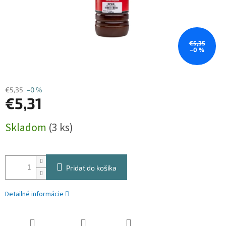
€5,35
–0 %
€5,35
–0 %
€5,31
Jednotková
Skladom
(3 ks)
cena:
Pridať do košíka
Detailné informácie