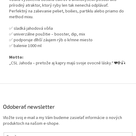
prírodný atraktor, ktorý ryby len tak nenechá odplávať.
Perfektný na zalievanie peliet, boilies, partiklu alebo priamo do
method mixu.
✅ sladká jahodová vôňa
✅ univerzálne použitie – booster, dip, mix
✅ podporuje dlhší záujem rýb o kŕmne miesto
✅ balenie 1000 ml
Motto:
„CSL Jahoda – pretože aj kapry majú svoje ovocné lásky.“ ❤️🍓🎣
Z
á
p
ä
Odoberať newsletter
t
Vložte svoj e-mail a my Vám budeme zasielať informácie o nových
i
produktoch na našom e-shope.
e