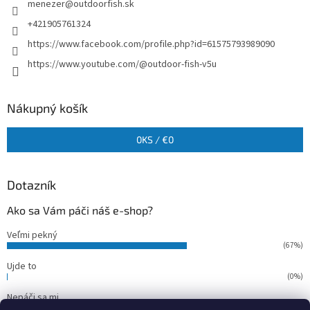
menezer
@
outdoorfish.sk
+421905761324
https://www.facebook.com/profile.php?id=61575793989090
https://www.youtube.com/@outdoor-fish-v5u
Nákupný košík
0
KS /
€0
Dotazník
Ako sa Vám páči náš e-shop?
Veľmi pekný
(67%)
Ujde to
(0%)
Nepáči sa mi
(33%)