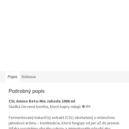
Popis
Diskusia
Podrobný popis
CSL Amino Beta-Mix Jahoda 1000 ml
Sladká červená bomba, ktorú kapry milujú 🍓🐟
Fermentovaný kukuričný extrakt (CSL) obohatený o intenzívnu
jahodovú arómu – kombinácia, ktorá funguje od jari až do jesene.
Vďaka vysokému obsahu cukrov a aminokyselín pôsobí ako