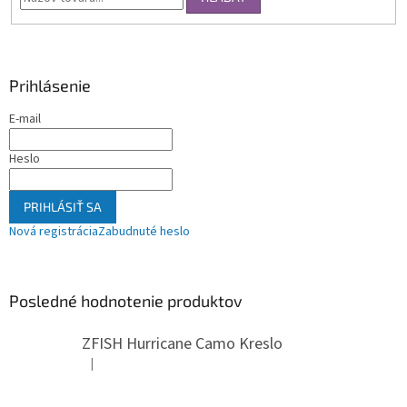
Prihlásenie
E-mail
Heslo
PRIHLÁSIŤ SA
Nová registrácia
Zabudnuté heslo
Posledné hodnotenie produktov
ZFISH Hurricane Camo Kreslo
|
Hodnotenie produktu je 5 z 5 hviezdičiek.