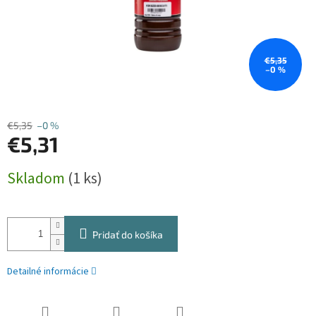
€5,35
–0 %
€5,35
–0 %
€5,31
Jednotková
Skladom
(1 ks)
cena:
Pridať do košíka
Detailné informácie