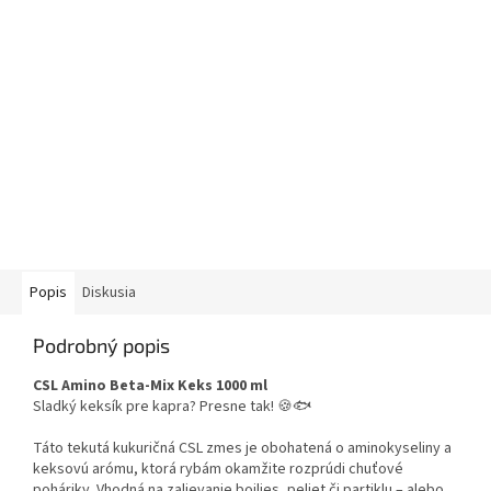
Popis
Diskusia
Podrobný popis
CSL Amino Beta-Mix Keks 1000 ml
Sladký keksík pre kapra? Presne tak! 🍪🐟
Táto tekutá kukuričná CSL zmes je obohatená o aminokyseliny a
keksovú arómu, ktorá rybám okamžite rozprúdi chuťové
poháriky. Vhodná na zalievanie boilies, peliet či partiklu – alebo