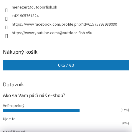
menezer
@
outdoorfish.sk
+421905761324
https://www.facebook.com/profile.php?id=61575793989090
https://www.youtube.com/@outdoor-fish-v5u
Nákupný košík
0
KS /
€0
Dotazník
Ako sa Vám páči náš e-shop?
Veľmi pekný
(67%)
Ujde to
(0%)