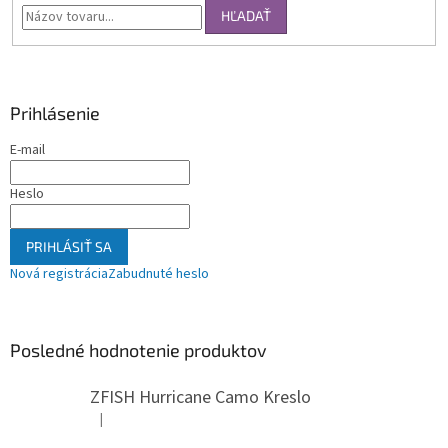
HĽADAŤ
Prihlásenie
E-mail
Heslo
PRIHLÁSIŤ SA
Nová registrácia
Zabudnuté heslo
Posledné hodnotenie produktov
ZFISH Hurricane Camo Kreslo
|
Hodnotenie produktu je 5 z 5 hviezdičiek.