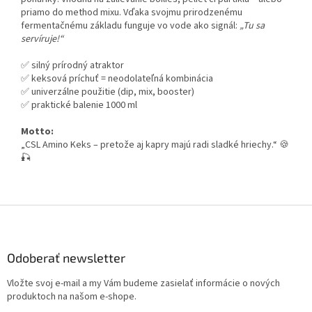
priamo do method mixu. Vďaka svojmu prirodzenému
fermentačnému základu funguje vo vode ako signál:
„Tu sa
servíruje!“
✅ silný prírodný atraktor
✅ keksová príchuť = neodolateľná kombinácia
✅ univerzálne použitie (dip, mix, booster)
✅ praktické balenie 1000 ml
Motto:
„CSL Amino Keks – pretože aj kapry majú radi sladké hriechy.“ 🍪
🎣
Z
á
p
ä
Odoberať newsletter
t
Vložte svoj e-mail a my Vám budeme zasielať informácie o nových
i
produktoch na našom e-shope.
e