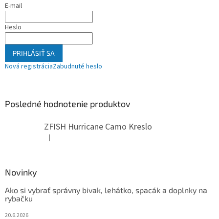
E-mail
Heslo
PRIHLÁSIŤ SA
Nová registrácia
Zabudnuté heslo
Posledné hodnotenie produktov
ZFISH Hurricane Camo Kreslo
|
Hodnotenie produktu je 5 z 5 hviezdičiek.
Novinky
Ako si vybrať správny bivak, lehátko, spacák a doplnky na
rybačku
20.6.2026