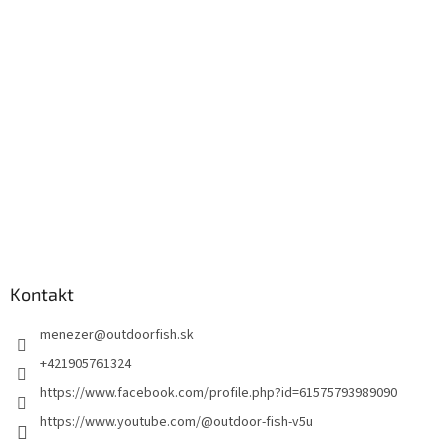
Kontakt
menezer
@
outdoorfish.sk
+421905761324
https://www.facebook.com/profile.php?id=61575793989090
https://www.youtube.com/@outdoor-fish-v5u