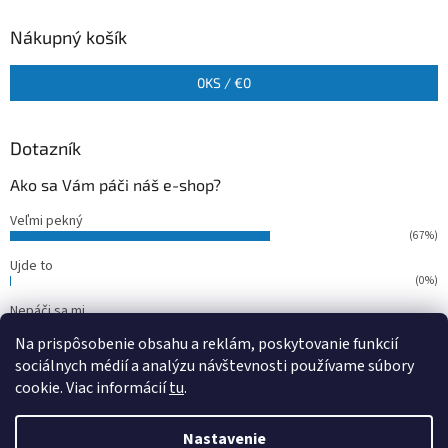
Nákupný košík
0
KS /
€0
Dotazník
Ako sa Vám páči náš e-shop?
Veľmi pekný
(67%)
Ujde to
(0%)
Nepáči sa mi
(33%)
Na prispôsobenie obsahu a reklám, poskytovanie funkcií
Počet hlasov:
15
sociálnych médií a analýzu návštevnosti používame súbory
cookie. Viac informácií
tu
.
Vytvoril Shoptet
Nastavenie