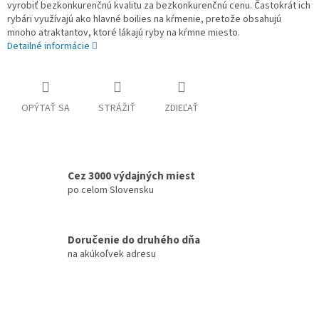
vyrobiť bezkonkurenčnú kvalitu za bezkonkurenčnú cenu. Častokrát ich
rybári využívajú ako hlavné boilies na kŕmenie, pretože obsahujú
mnoho atraktantov, ktoré lákajú ryby na kŕmne miesto.
Detailné informácie
OPÝTAŤ SA
STRÁŽIŤ
ZDIEĽAŤ
Cez 3000 výdajných miest
po celom Slovensku
Doručenie do druhého dňa
na akúkoľvek adresu