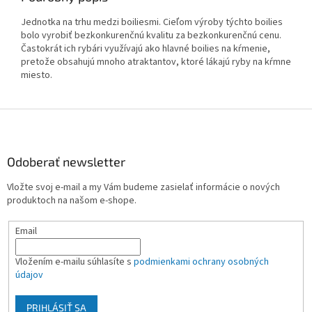
Jednotka na trhu medzi boiliesmi. Cieľom výroby týchto boilies
bolo vyrobiť bezkonkurenčnú kvalitu za bezkonkurenčnú cenu.
Častokrát ich rybári využívajú ako hlavné boilies na kŕmenie,
pretože obsahujú mnoho atraktantov, ktoré lákajú ryby na kŕmne
miesto.
Z
á
p
ä
Odoberať newsletter
t
Vložte svoj e-mail a my Vám budeme zasielať informácie o nových
i
produktoch na našom e-shope.
e
Email
Vložením e-mailu súhlasíte s
podmienkami ochrany osobných
údajov
PRIHLÁSIŤ SA