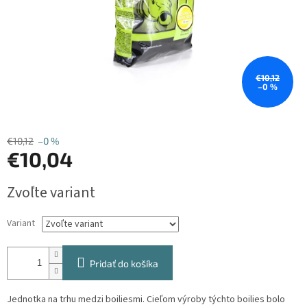
€10,12
–0 %
€10,12
–0 %
€10,04
Jednotková
Zvoľte variant
cena:
Variant
Pridať do košíka
Jednotka na trhu medzi boiliesmi. Cieľom výroby týchto boilies bolo