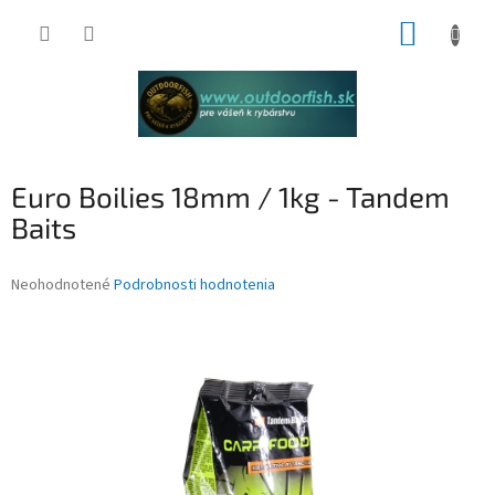
Prejsť
NÁKUP
na
obsah
KOŠÍK
Euro Boilies 18mm / 1kg - Tandem
Baits
Priemerné
Neohodnotené
Podrobnosti hodnotenia
hodnotenie
produktu
je
0,0
z
5
hviezdičiek.