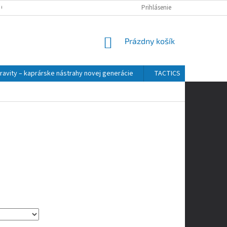
 OSOBNÝCH ÚDAJOV
Prihlásenie
NÁKUPNÝ
Prázdny košík
KOŠÍK
ravity – kaprárske nástrahy novej generácie
TACTICS
ZFISH