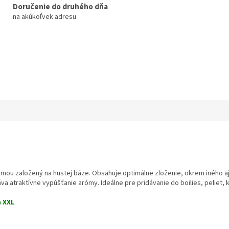
Doručenie do druhého dňa
na akúkoľvek adresu
ómou založený na hustej báze. Obsahuje optimálne zloženie, okrem iného aj 
a atraktívne vypúšťanie arómy. Ideálne pre pridávanie do boilies, peliet,
 XXL