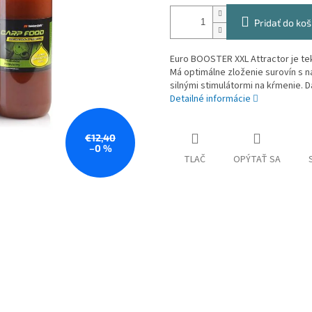
Pridať do koš
Euro BOOSTER XXL Attractor je te
Má optimálne zloženie surovín s n
silnými stimulátormi na kŕmenie. D
Detailné informácie
€12,40
–0 %
TLAČ
OPÝTAŤ SA