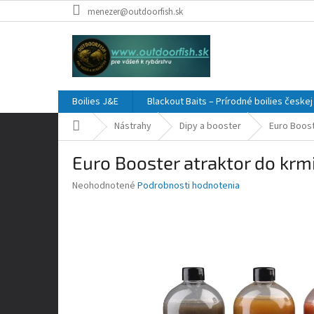
Prejsť
menezer@outdoorfish.sk
na
obsah
Boilies J&E
Blackout Baits – Prírodné boilies česke
Domov
Nástrahy
Dipy a booster
Euro Boost
Euro Booster atraktor do krmi
Priemerné
Neohodnotené
Podrobnosti hodnotenia
hodnotenie
produktu
je
0,0
z
5
hviezdičiek.