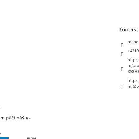
Kontakt
mene
+4219
https
m/pro
39890
https
m/@ou
k
m páči náš e-
ý
(67%)