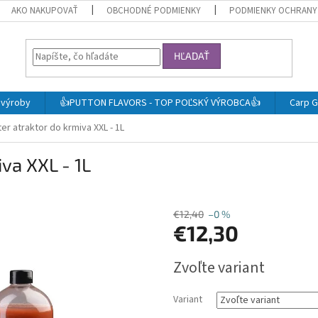
AKO NAKUPOVAŤ
OBCHODNÉ PODMIENKY
PODMIENKY OCHRANY
HĽADAŤ
j výroby
👍PUTTON FLAVORS - TOP POĽSKÝ VÝROBCA👍
Carp G
er atraktor do krmiva XXL - 1L
va XXL - 1L
€12,40
–0 %
€12,30
Jednotková
Zvoľte variant
cena:
Variant