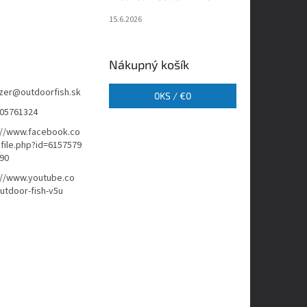
15.6.2026
Nákupný košík
zer
@
outdoorfish.sk
0
KS /
€0
05761324
://www.facebook.co
file.php?id=6157579
90
://www.youtube.co
tdoor-fish-v5u