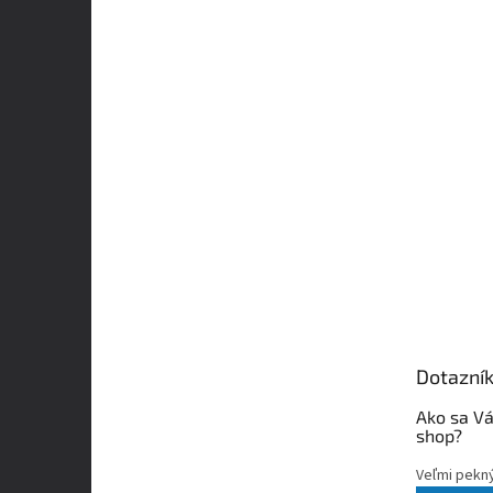
Dotazní
Ako sa Vá
shop?
Veľmi pekn