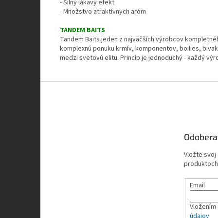
- Silný lákavý efekt
- Množstvo atraktívnych aróm
TANDEM BAITS
Tandem Baits jeden z najväčších výrobcov kompletnéh
komplexnú ponuku krmív, komponentov, boilies, bivakov
medzi svetovú elitu. Princíp je jednoduchý - každý vý
Z
á
p
ä
t
Odobera
i
e
Vložte svoj
produktoch
Email
Vložením 
údajov