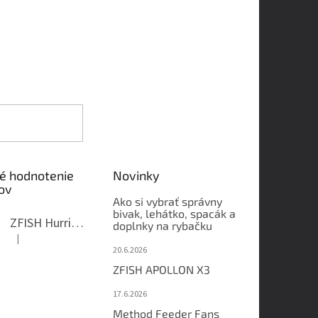
é hodnotenie
Novinky
ov
Ako si vybrať správny
bivak, lehátko, spacák a
ZFISH Hurricane Camo Kreslo
doplnky na rybačku
|
Hodnotenie produktu je 5 z 5 hviezdičiek.
20.6.2026
ZFISH APOLLON X3
17.6.2026
Method Feeder Fans