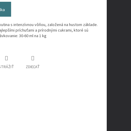
íka
kutina s intenzívnou vôňou, založená na hustom základe.
ajlepšími príchuťami a prírodnými cukrami, ktoré sú
ávkovanie: 30-60 ml na 1 kg
STRÁŽIŤ
ZDIEĽAŤ