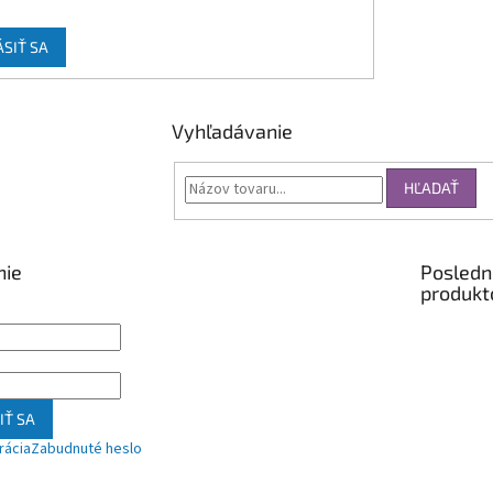
ÁSIŤ SA
Vyhľadávanie
HĽADAŤ
nie
Posledn
produkt
IŤ SA
rácia
Zabudnuté heslo