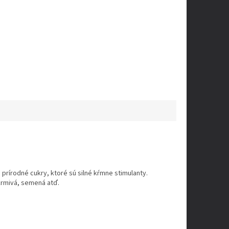
prírodné cukry, ktoré sú silné kŕmne stimulanty.
 krmivá, semená atď.