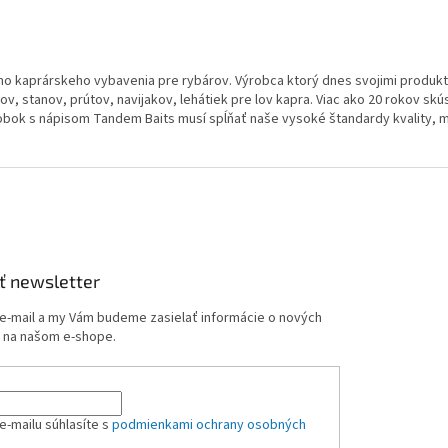
o kaprárskeho vybavenia pre rybárov. Výrobca ktorý dnes svojimi produkt
, stanov, prútov, navijakov, lehátiek pre lov kapra. Viac ako 20 rokov skú
robok s nápisom Tandem Baits musí spĺňať naše vysoké štandardy kvality, mu
ť newsletter
 e-mail a my Vám budeme zasielať informácie o nových
 na našom e-shope.
e-mailu súhlasíte s
podmienkami ochrany osobných