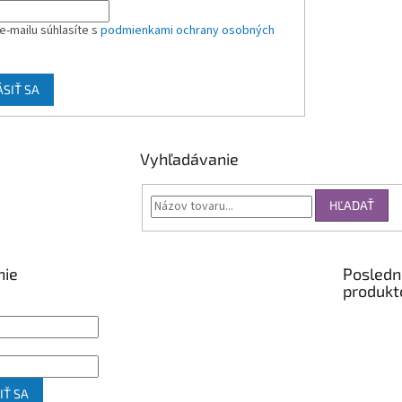
e-mailu súhlasíte s
podmienkami ochrany osobných
ÁSIŤ SA
Vyhľadávanie
HĽADAŤ
nie
Posledn
produkt
IŤ SA