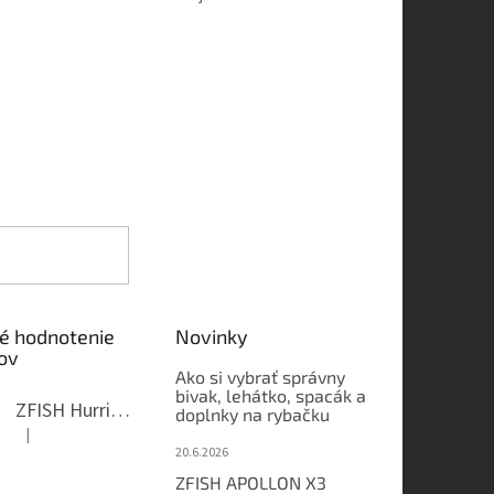
é hodnotenie
Novinky
ov
Ako si vybrať správny
bivak, lehátko, spacák a
ZFISH Hurricane Camo Kreslo
doplnky na rybačku
|
Hodnotenie produktu je 5 z 5 hviezdičiek.
20.6.2026
ZFISH APOLLON X3