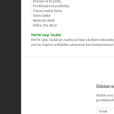
- Hrazda na tri prúty
- Protišmykové podložky
- Čierna matná farba
- Veľmi ľahké
- Materiál: Hliník
- Dĺžka: 25a 28cm
FAITH Carp Tackle
FAITH Carp Tackle je značka určená všetkým milovníko
pre lov kaprov a hľadáte vybavenie bez kompromisov z
Z
á
p
ä
t
Odobera
i
e
Vložte svoj
produktoch
Email