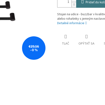
Pridať do koš
Stojan na udice - buzzbar v kvali
alebo rohatinky s jemným nastav
Detailné informácie
TLAČ
OPÝTAŤ SA
€29,56
–0 %