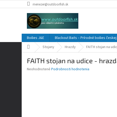
Prejsť
menezer@outdoorfish.sk
na
obsah
Boilies J&E
Blackout Baits – Prírodné boilies česke
Domov
Stojany
Hrazdy
FAITH stojan na udic
FAITH stojan na udice - hrazda
Priemerné
Neohodnotené
Podrobnosti hodnotenia
hodnotenie
produktu
je
0,0
z
5
hviezdičiek.