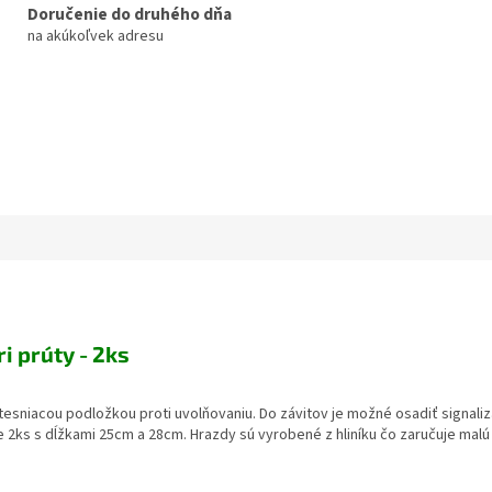
Doručenie do druhého dňa
na akúkoľvek adresu
ri prúty - 2ks
 tesniacou podložkou proti uvolňovaniu. Do závitov je možné osadiť signali
e 2ks s dĺžkami 25cm a 28cm. Hrazdy sú vyrobené z hliníku čo zaručuje mal