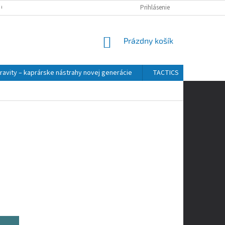
 OSOBNÝCH ÚDAJOV
Prihlásenie
NÁKUPNÝ
Prázdny košík
KOŠÍK
ravity – kaprárske nástrahy novej generácie
TACTICS
ZFISH