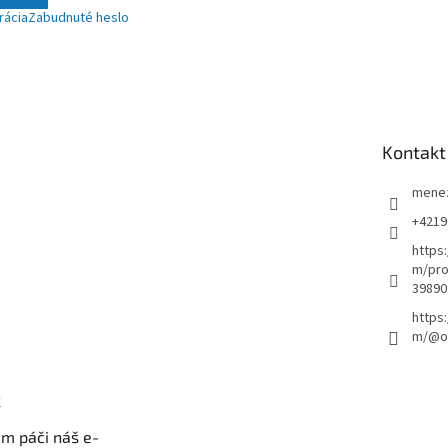
rácia
Zabudnuté heslo
Kontakt
mene
+4219
https
m/pro
39890
https
m/@ou
k
m páči náš e-