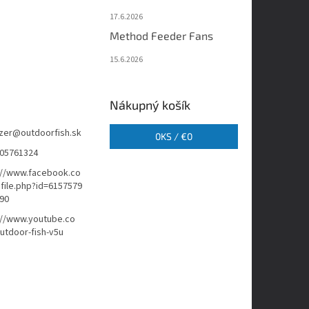
17.6.2026
Method Feeder Fans
15.6.2026
Nákupný košík
zer
@
outdoorfish.sk
0
KS /
€0
05761324
://www.facebook.co
file.php?id=6157579
90
://www.youtube.co
tdoor-fish-v5u