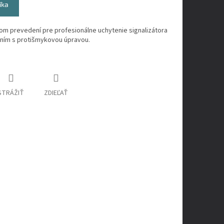
íka
tnom prevedení pre profesionálne uchytenie signalizátora
ením s protišmykovou úpravou.
STRÁŽIŤ
ZDIEĽAŤ