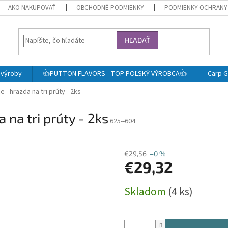
AKO NAKUPOVAŤ
OBCHODNÉ PODMIENKY
PODMIENKY OCHRANY
HĽADAŤ
j výroby
👍PUTTON FLAVORS - TOP POĽSKÝ VÝROBCA👍
Carp G
e - hrazda na tri prúty - 2ks
 na tri prúty - 2ks
625--604
€29,56
–0 %
€29,32
Jednotková
Skladom
(4 ks)
cena: