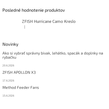
Posledné hodnotenie produktov
ZFISH Hurricane Camo Kreslo
|
Hodnotenie produktu je 5 z 5 hviezdičiek.
Novinky
Ako si vybrať správny bivak, lehátko, spacák a doplnky na
rybačku
20.6.2026
ZFISH APOLLON X3
17.6.2026
Method Feeder Fans
15.6.2026