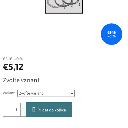
€5,16
–0 %
€5,16
–0 %
€5,12
Jednotková
Zvoľte variant
cena:
Variant
Pridať do košíka