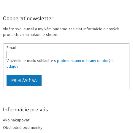
á
p
ä
Odoberať newsletter
t
Vložte svoj e-mail a my Vám budeme zasielať informácie o nových
i
produktoch na našom e-shope.
e
Email
Vložením e-mailu súhlasíte s
podmienkami ochrany osobných
údajov
PRIHLÁSIŤ SA
Informácie pre vás
Ako nakupovať
Obchodné podmienky