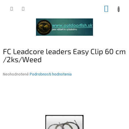
Prejsť
NÁKUP
na
obsah
KOŠÍK
FC Leadcore leaders Easy Clip 60 cm
/2ks/Weed
Priemerné
Neohodnotené
Podrobnosti hodnotenia
hodnotenie
produktu
je
0,0
z
5
hviezdičiek.