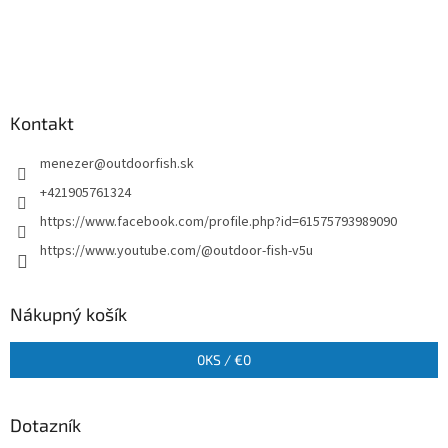
Kontakt
menezer
@
outdoorfish.sk
+421905761324
https://www.facebook.com/profile.php?id=61575793989090
https://www.youtube.com/@outdoor-fish-v5u
Nákupný košík
0
KS /
€0
Dotazník