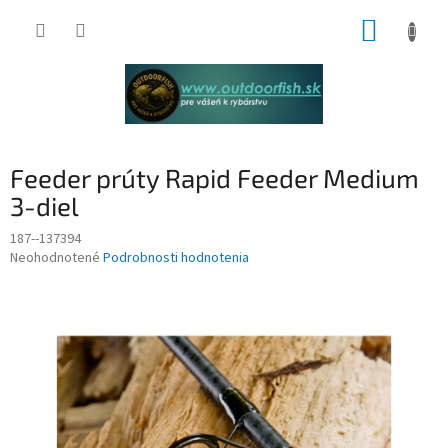
Prejsť
NÁKUP
na
obsah
KOŠÍK
Feeder prúty Rapid Feeder Medium
3-diel
187--137394
Priemerné
Neohodnotené
Podrobnosti hodnotenia
hodnotenie
produktu
je
0,0
z
5
hviezdičiek.