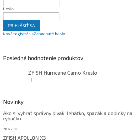
Heslo
PRIHLÁSIŤ SA
Nová registrácia
Zabudnuté heslo
Posledné hodnotenie produktov
ZFISH Hurricane Camo Kreslo
|
Hodnotenie produktu je 5 z 5 hviezdičiek.
Novinky
Ako si vybrať správny bivak, lehátko, spacák a doplnky na
rybačku
20.6.2026
ZFISH APOLLON X3