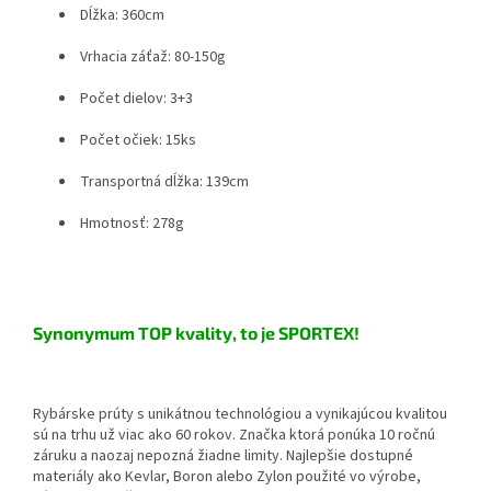
Dĺžka: 360cm
Vrhacia záťaž: 80-150g
Počet dielov: 3+3
Počet očiek: 15ks
Transportná dĺžka: 139cm
Hmotnosť: 278g
Synonymum TOP kvality, to je SPORTEX!
Rybárske prúty s unikátnou technológiou a vynikajúcou kvalitou
sú na trhu už viac ako 60 rokov. Značka ktorá ponúka 10 ročnú
záruku a naozaj nepozná žiadne limity. Najlepšie dostupné
materiály ako Kevlar, Boron alebo Zylon použité vo výrobe,