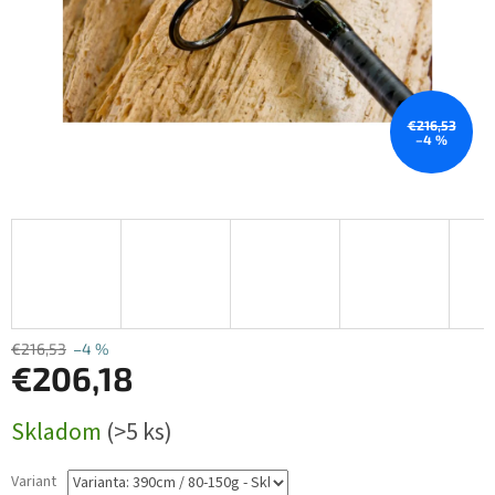
€216,53
–4 %
€216,53
–4 %
€206,18
Jednotková
Skladom
(>5 ks)
cena:
Variant