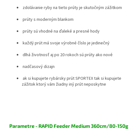
zdolávanie ryby na tieto prúty je skutočným zážitkom
prúty s moderným blankom
prúty sú vhodné na ďaleké a presné hody
každý prút má svoje výrobné číslo je jedinečný
dlhá životnosť aj po 20 rokoch sú prúty ako nové
nadčasový dizajn
ak si kupujete rybársky prút SPORTEX tak si kupujete
zážitok ktorý vám žiadny iný prút neposkytne
Parametre - RAPID Feeder Medium 360cm/80-150g