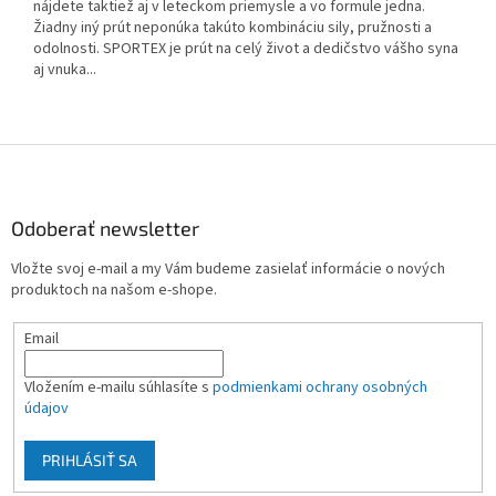
nájdete taktiež aj v leteckom priemysle a vo formule jedna.
Žiadny iný prút neponúka takúto kombináciu sily, pružnosti a
odolnosti. SPORTEX je prút na celý život a dedičstvo vášho syna
aj vnuka...
Z
á
p
ä
Odoberať newsletter
t
Vložte svoj e-mail a my Vám budeme zasielať informácie o nových
i
produktoch na našom e-shope.
e
Email
Vložením e-mailu súhlasíte s
podmienkami ochrany osobných
údajov
PRIHLÁSIŤ SA