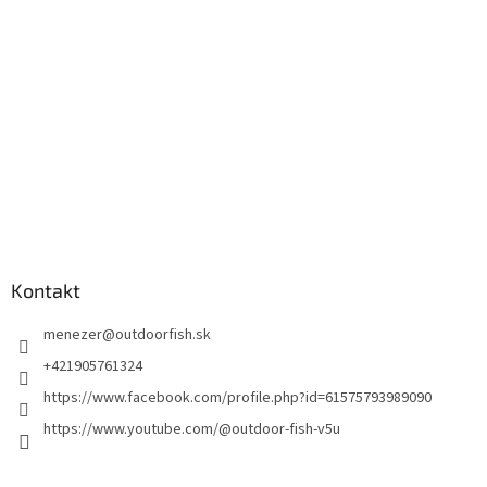
Kontakt
menezer
@
outdoorfish.sk
+421905761324
https://www.facebook.com/profile.php?id=61575793989090
https://www.youtube.com/@outdoor-fish-v5u