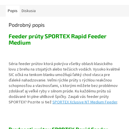
Popis
Diskusia
Podrobný popis
Feeder prúty SPORTEX Rapid Feeder
Medium
Séria feeder prútov ktorá pokrýva všetky oblasti klasického
lovu z brehu na stojatých alebo tečúcich vodách. Vysoko kvalitné
SIC očká na tenkom blanku umožňujú ľahký chod vlasca pre
ďaleké nahadzovanie. Veľmi rýchle prúty s rýchlou reakčnou
schopnosťou a vlastnosťami, s ktorými môžete bez problémov
zdolávať aj veľké ryby v silnom prúde. Ku každému prútu sú
dodávané tri plne uhlíkové špičky. Zaujali vás feeder prúty
SPORTEX? Pozrite si tiež
SPORTEX Xclusive NT Medium Feeder
.