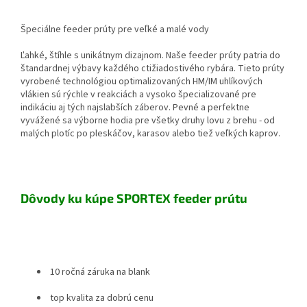
Špeciálne feeder prúty pre veľké a malé vody
Ľahké, štíhle s unikátnym dizajnom. Naše feeder prúty patria do
štandardnej výbavy každého ctižiadostivého rybára. Tieto prúty
vyrobené technológiou optimalizovaných HM/IM uhlíkových
vlákien sú rýchle v reakciách a vysoko špecializované pre
indikáciu aj tých najslabších záberov. Pevné a perfektne
vyvážené sa výborne hodia pre všetky druhy lovu z brehu - od
malých plotíc po pleskáčov, karasov alebo tiež veľkých kaprov.
Dôvody ku kúpe SPORTEX feeder prútu
10 ročná záruka na blank
top kvalita za dobrú cenu