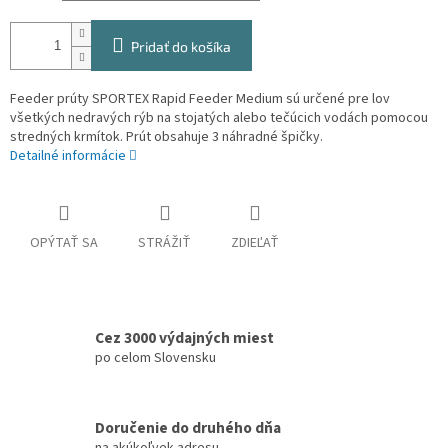
Pridať do košíka
Feeder prúty SPORTEX Rapid Feeder Medium sú určené pre lov
všetkých nedravých rýb na stojatých alebo tečúcich vodách pomocou
stredných krmítok. Prút obsahuje 3 náhradné špičky.
Detailné informácie
OPÝTAŤ SA
STRÁŽIŤ
ZDIEĽAŤ
Cez 3000 výdajných miest
po celom Slovensku
Doručenie do druhého dňa
na akúkoľvek adresu