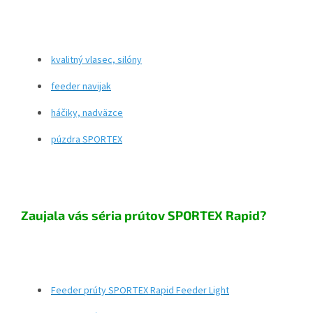
kvalitný vlasec, silóny
feeder navijak
háčiky, nadväzce
púzdra SPORTEX
Zaujala vás séria prútov SPORTEX Rapid?
Feeder prúty SPORTEX Rapid Feeder Light