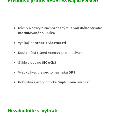
Prednosti prútov SPORTEX Rapid Feeder:
Rýchly a citlivý blank vyrobený z
Japonského vysoko
modulovaného uhlíka
Vynikajúce
vrhacie vlastnosti
Dostatočná
silová rezerva
pre zdolávanie
Štíhle a odolné
SIC očká
Vysoko kvalitné
sedlo navijaka DPS
Robustná a ergonomická
Duplonová rukoväť
Nezabudnite si vybrať: