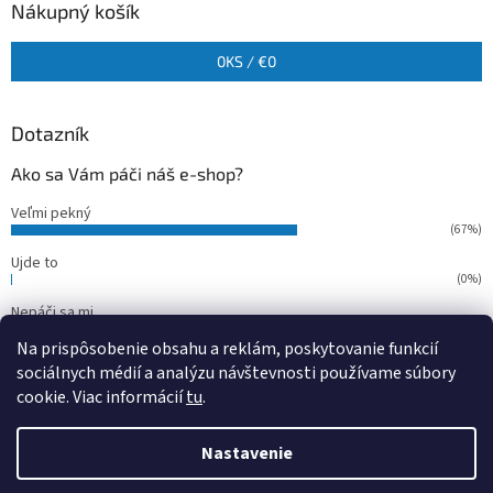
Nákupný košík
0
KS /
€0
Dotazník
Ako sa Vám páči náš e-shop?
Veľmi pekný
(67%)
Ujde to
(0%)
Nepáči sa mi
(33%)
Na prispôsobenie obsahu a reklám, poskytovanie funkcií
Počet hlasov:
15
sociálnych médií a analýzu návštevnosti používame súbory
cookie. Viac informácií
tu
.
Vytvoril Shoptet
Nastavenie