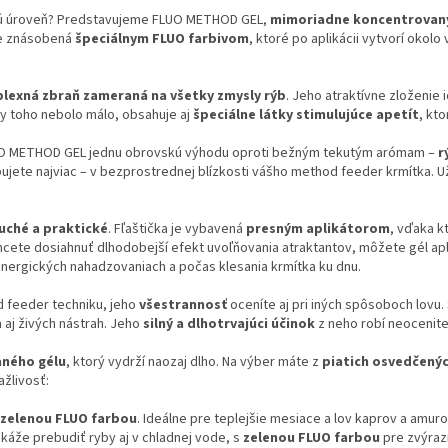
vú úroveň? Predstavujeme FLUO METHOD GEL,
mimoriadne koncentrovaný,
yše znásobená
špeciálnym FLUO farbivom
, ktoré po aplikácii vytvorí okol
lexná zbraň zameraná na všetky zmysly rýb
. Jeho atraktívne zloženie 
by toho nebolo málo, obsahuje aj
špeciálne látky stimulujúce apetít
, kt
 METHOD GEL jednu obrovskú výhodu oproti bežným tekutým arómam –
r
bujete najviac – v bezprostrednej blízkosti vášho method feeder krmítka. 
uché a praktické
. Fľaštička je vybavená
presným aplikátorom
, vďaka k
ete dosiahnuť dlhodobejší efekt uvoľňovania atraktantov, môžete gél apl
 energických nahadzovaniach a počas klesania krmítka ku dnu.
 feeder techniku, jeho
všestrannosť
oceníte aj pri iných spôsoboch lovu
a aj živých nástrah. Jeho
silný a dlhotrvajúci účinok
z neho robí neocenite
aného gélu
, ktorý vydrží naozaj dlho. Na výber máte z
piatich osvedčenýc
ažlivosť:
zelenou FLUO farbou
. Ideálne pre teplejšie mesiace a lov kaprov a amuro
káže prebudiť ryby aj v chladnej vode, s
zelenou FLUO farbou
pre zvýraz