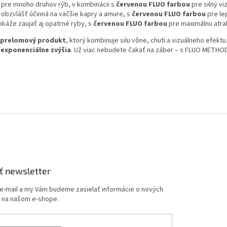
 pre mnoho druhov rýb, v kombinácii s
červenou FLUO farbou
pre silný vi
 obzvlášť účinná na väčšie kapry a amure, s
červenou FLUO farbou
pre lep
káže zaujať aj opatrné ryby, s
červenou FLUO farbou
pre maximálnu atrak
prelomový produkt
, ktorý kombinuje silu vône, chuti a vizuálneho efek
a
exponenciálne zvýšia
. Už viac nebudete čakať na záber – s FLUO METHOD
ť newsletter
 e-mail a my Vám budeme zasielať informácie o nových
 na našom e-shope.