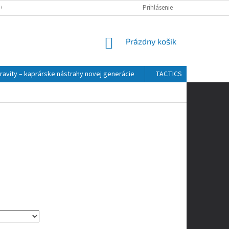
 OSOBNÝCH ÚDAJOV
Prihlásenie
NÁKUPNÝ
Prázdny košík
KOŠÍK
ravity – kaprárske nástrahy novej generácie
TACTICS
ZFISH