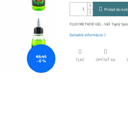
Pridať do koš
FLUO METHOD GEL - Váš Tajný Spo
Detailné informácie
€6,45
TLAČ
OPÝTAŤ SA
–0 %