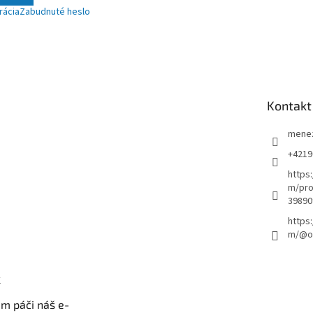
rácia
Zabudnuté heslo
Kontakt
mene
+4219
https
m/pro
39890
https
m/@ou
k
m páči náš e-