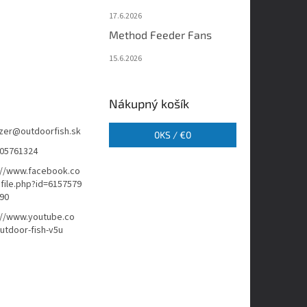
17.6.2026
Method Feeder Fans
15.6.2026
Nákupný košík
zer
@
outdoorfish.sk
0
KS /
€0
05761324
://www.facebook.co
file.php?id=6157579
90
://www.youtube.co
tdoor-fish-v5u