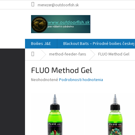
Prejsť
menezer@outdoorfish.sk
na
obsah
Boilies J&E
Blackout Baits – Prírodné boilies česke
Domov
method-feeder-fans
FLUO Method Gel
FLUO Method Gel
Priemerné
Neohodnotené
Podrobnosti hodnotenia
hodnotenie
produktu
je
0,0
z
5
hviezdičiek.