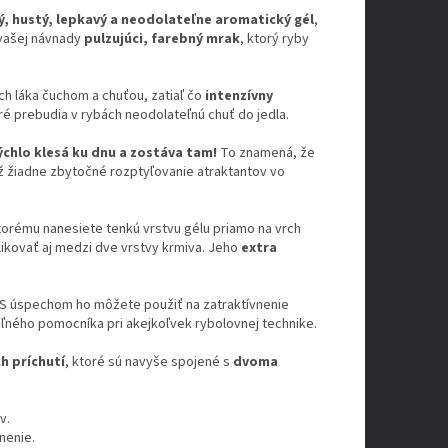
 hustý, lepkavý a neodolateľne aromatický gél
,
o vašej návnady
pulzujúci, farebný mrak
, ktorý ryby
ich láka čuchom a chuťou, zatiaľ čo
intenzívny
oré prebudia v rybách neodolateľnú chuť do jedla.
ýchlo klesá ku dnu a zostáva tam!
To znamená, že
Už žiadne zbytočné rozptyľovanie atraktantov vo
torému nanesiete tenkú vrstvu gélu priamo na vrch
ikovať aj medzi dve vrstvy krmiva. Jeho
extra
. S úspechom ho môžete použiť na zatraktívnenie
ľného pomocníka pri akejkoľvek rybolovnej technike.
h príchutí
, ktoré sú navyše spojené s
dvoma
v.
nenie.