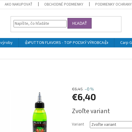
AKO NAKUPOVAŤ
OBCHODNÉ PODMIENKY
PODMIENKY OCHRANY
HĽADAŤ
j výroby
👍PUTTON FLAVORS - TOP POĽSKÝ VÝROBCA👍
Carp G
€6,45
–0 %
€6,40
Jednotková
Zvoľte variant
cena:
Variant