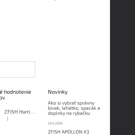
é hodnotenie
Novinky
ov
Ako si vybrať správny
bivak, lehátko, spacák a
ZFISH Hurricane Camo Kreslo
doplnky na rybačku
|
Hodnotenie produktu je 5 z 5 hviezdičiek.
20.6.2026
ZFISH APOLLON X3