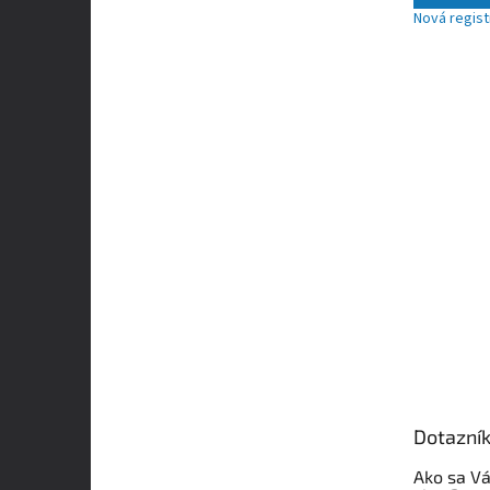
Nová regist
Dotazní
Ako sa Vá