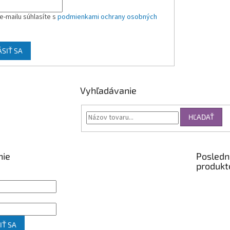
e-mailu súhlasíte s
podmienkami ochrany osobných
ÁSIŤ SA
Vyhľadávanie
HĽADAŤ
nie
Posledn
produkt
IŤ SA