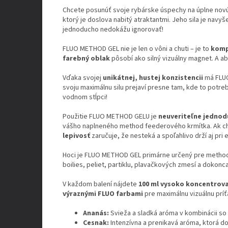
Chcete posunúť svoje rybárske úspechy na úplne no
ktorý je doslova nabitý atraktantmi. Jeho sila je nav
jednoducho nedokážu ignorovať!
FLUO METHOD GEL nie je len o vôni a chuti – je to
komp
farebný oblak
pôsobí ako silný vizuálny magnet. A a
Vďaka svojej
unikátnej, hustej konzistencii
má FLUO
svoju maximálnu silu prejaví presne tam, kde to potre
vodnom stĺpci!
Použitie FLUO METHOD GELU je
neuveriteľne jednod
vášho naplneného method feederového krmítka. Ak chc
lepivosť
zaručuje, že nesteká a spoľahlivo drží aj pri
Hoci je FLUO METHOD GEL primárne určený pre method
boilies, peliet, partiklu, plavačkových zmesí a dokonc
V každom balení nájdete
100 ml vysoko koncentrov
výraznými FLUO farbami
pre maximálnu vizuálnu príť
Ananás:
Svieža a sladká aróma v kombinácii so
Cesnak:
Intenzívna a prenikavá aróma, ktorá do