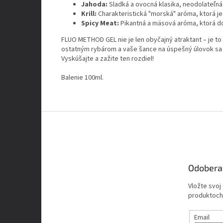
Jahoda:
Sladká a ovocná klasika, neodolateľná
Krill:
Charakteristická "morská" aróma, ktorá je
Spicy Meat:
Pikantná a mäsová aróma, ktorá do
FLUO METHOD GEL nie je len obyčajný atraktant – je to
ostatným rybárom a vaše šance na úspešný úlovok s
Vyskúšajte a zažite ten rozdiel!
Balenie 100ml.
Z
á
p
ä
t
Odobera
i
e
Vložte svoj
produktoch
Email