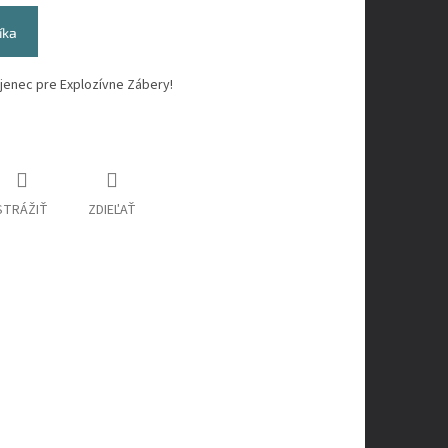
íka
jenec pre Explozívne Zábery!
STRÁŽIŤ
ZDIEĽAŤ