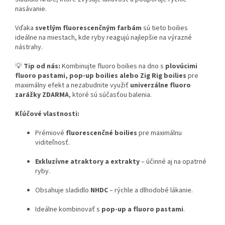
nasávanie.
Vďaka
svetlým fluorescenčným farbám
sú tieto boilies
ideálne na miestach, kde ryby reagujú najlepšie na výrazné
nástrahy.
💡
Tip od nás:
Kombinujte fluoro boilies na dno s
plovúcimi
fluoro pastami, pop-up boilies alebo Zig Rig boilies
pre
maximálny efekt a nezabudnite využiť
univerzálne fluoro
zarážky ZDARMA
, ktoré sú súčasťou balenia.
Kľúčové vlastnosti:
Prémiové
fluorescenčné boilies
pre maximálnu
viditeľnosť.
Exkluzívne atraktory a extrakty
– účinné aj na opatrné
ryby.
Obsahuje sladidlo
NHDC
– rýchle a dlhodobé lákanie.
Ideálne kombinovať s
pop-up a fluoro pastami
.