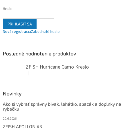
Heslo
PRIHLÁSIŤ SA
Nová registrácia
Zabudnuté heslo
Posledné hodnotenie produktov
ZFISH Hurricane Camo Kreslo
|
Hodnotenie produktu je 5 z 5 hviezdičiek.
Novinky
Ako si vybrať správny bivak, lehátko, spacák a doplnky na
rybačku
20.6.2026
ZFISH APOLLON X3