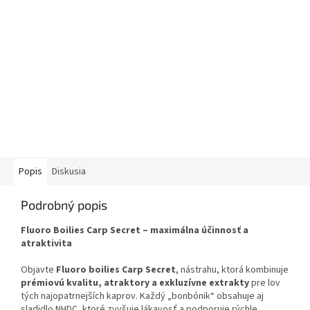
Popis
Diskusia
Podrobný popis
Fluoro Boilies Carp Secret – maximálna účinnosť a
atraktivita
Objavte
Fluoro boilies Carp Secret
, nástrahu, ktorá kombinuje
prémiovú kvalitu, atraktory a exkluzívne extrakty
pre lov
tých najopatrnejších kaprov. Každý „bonbónik“ obsahuje aj
sladidlo NHDC, ktoré zvyšuje lákavosť a podporuje rýchle