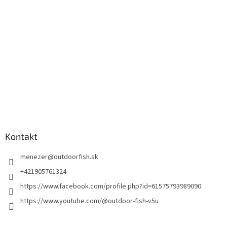
Kontakt
menezer
@
outdoorfish.sk
+421905761324
https://www.facebook.com/profile.php?id=61575793989090
https://www.youtube.com/@outdoor-fish-v5u