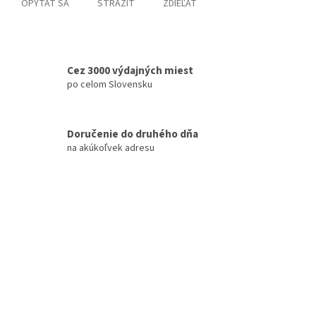
OPÝTAŤ SA
STRÁŽIŤ
ZDIEĽAŤ
Cez 3000 výdajných miest
po celom Slovensku
Doručenie do druhého dňa
na akúkoľvek adresu