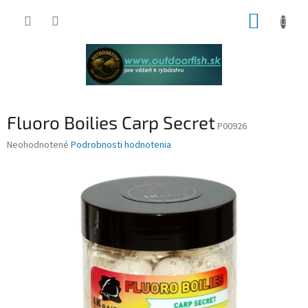
Prejsť
NÁKUP
na
obsah
KOŠÍK
Fluoro Boilies Carp Secret
P00926
Priemerné
Neohodnotené
Podrobnosti hodnotenia
hodnotenie
produktu
je
0,0
z
5
hviezdičiek.