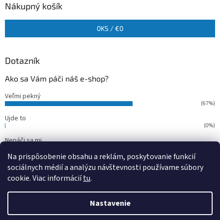
Nákupný košík
0
KS /
€0
Dotazník
Ako sa Vám páči náš e-shop?
Veľmi pekný
(67%)
Ujde to
(0%)
Nepáči sa mi
(33%)
Na prispôsobenie obsahu a reklám, poskytovanie funkcií
Počet hlasov:
15
sociálnych médií a analýzu návštevnosti používame súbory
cookie. Viac informácií
tu
.
Vytvoril Shoptet
Nastavenie