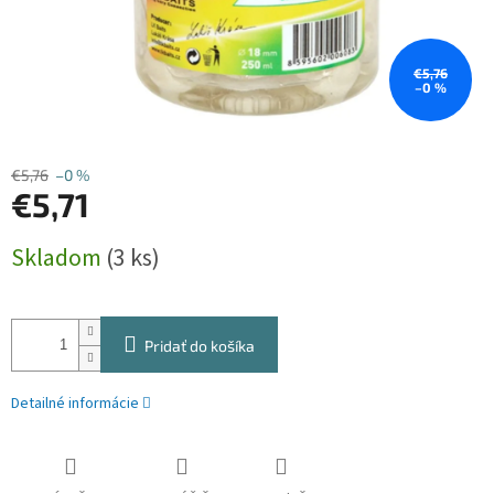
€5,76
–0 %
€5,76
–0 %
€5,71
Jednotková
Skladom
(3 ks)
cena:
Pridať do košíka
Detailné informácie