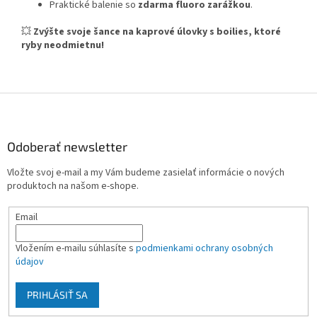
Praktické balenie so
zdarma fluoro zarážkou
.
💥
Zvýšte svoje šance na kaprové úlovky s boilies, ktoré
ryby neodmietnu!
Z
á
p
ä
Odoberať newsletter
t
Vložte svoj e-mail a my Vám budeme zasielať informácie o nových
i
produktoch na našom e-shope.
e
Email
Vložením e-mailu súhlasíte s
podmienkami ochrany osobných
údajov
PRIHLÁSIŤ SA