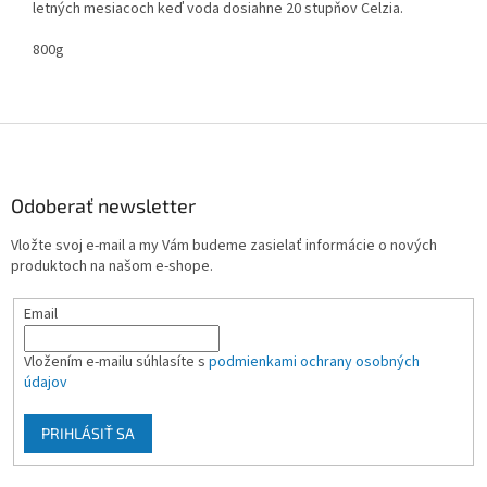
letných mesiacoch keď voda dosiahne 20 stupňov Celzia.
800g
Z
á
p
ä
Odoberať newsletter
t
Vložte svoj e-mail a my Vám budeme zasielať informácie o nových
i
produktoch na našom e-shope.
e
Email
Vložením e-mailu súhlasíte s
podmienkami ochrany osobných
údajov
PRIHLÁSIŤ SA