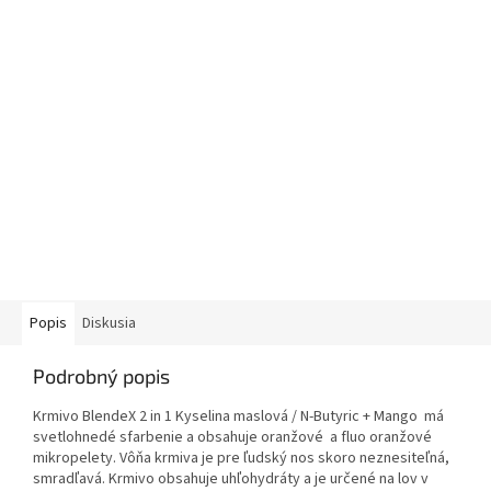
Popis
Diskusia
Podrobný popis
Krmivo BlendeX 2 in 1 Kyselina maslová / N-Butyric + Mango má
svetlohnedé sfarbenie a obsahuje oranžové a fluo oranžové
mikropelety. Vôňa krmiva je pre ľudský nos skoro neznesiteľná,
smradľavá. Krmivo obsahuje uhľohydráty a je určené na lov v