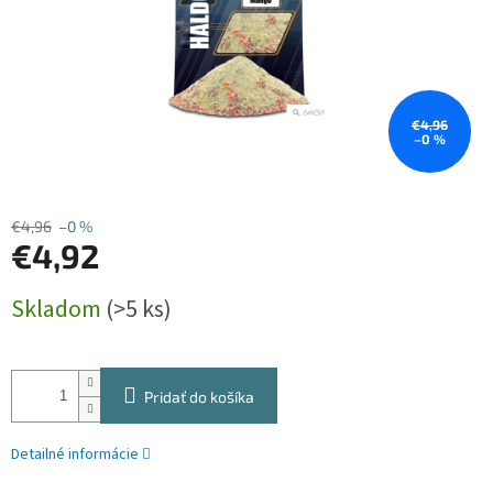
€4,96
–0 %
€4,96
–0 %
€4,92
Jednotková
Skladom
(>5 ks)
cena:
Pridať do košíka
Detailné informácie