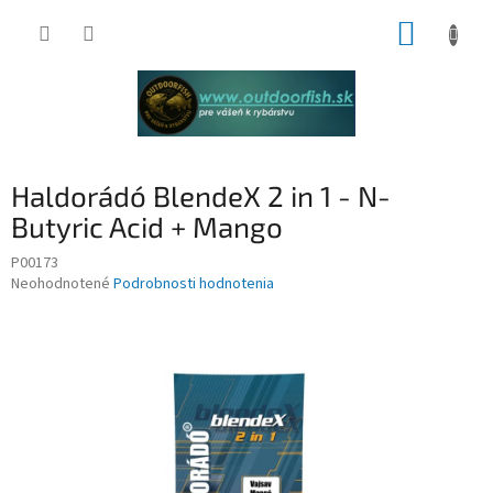
Prejsť
NÁKUP
na
obsah
KOŠÍK
Haldorádó BlendeX 2 in 1 - N-
Butyric Acid + Mango
P00173
Priemerné
Neohodnotené
Podrobnosti hodnotenia
hodnotenie
produktu
je
0,0
z
5
hviezdičiek.