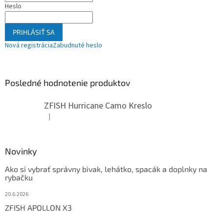
Heslo
PRIHLÁSIŤ SA
Nová registrácia
Zabudnuté heslo
Posledné hodnotenie produktov
ZFISH Hurricane Camo Kreslo
|
Hodnotenie produktu je 5 z 5 hviezdičiek.
Novinky
Ako si vybrať správny bivak, lehátko, spacák a doplnky na
rybačku
20.6.2026
ZFISH APOLLON X3