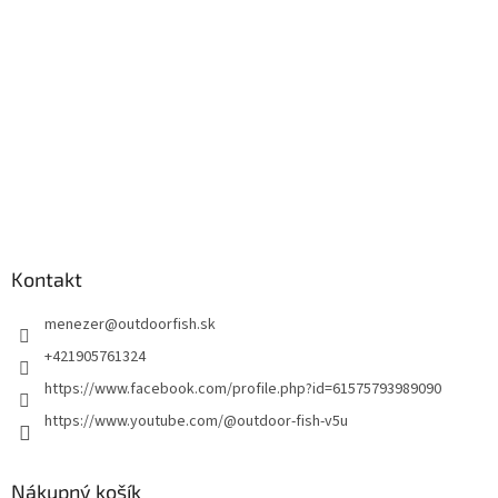
Kontakt
menezer
@
outdoorfish.sk
+421905761324
https://www.facebook.com/profile.php?id=61575793989090
https://www.youtube.com/@outdoor-fish-v5u
Nákupný košík