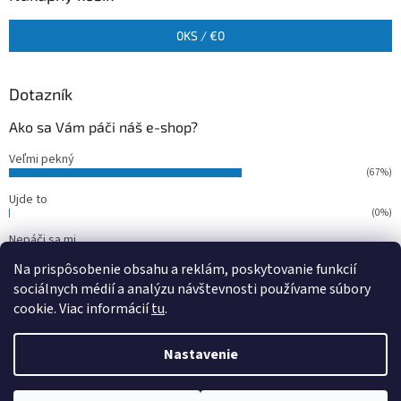
0
KS /
€0
Dotazník
Ako sa Vám páči náš e-shop?
Veľmi pekný
(67%)
Ujde to
(0%)
Nepáči sa mi
(33%)
Na prispôsobenie obsahu a reklám, poskytovanie funkcií
Počet hlasov:
15
sociálnych médií a analýzu návštevnosti používame súbory
cookie. Viac informácií
tu
.
Vytvoril Shoptet
Nastavenie
Copyright 2026
outdoorfish
. Všetky práva vyhradené.
Upraviť