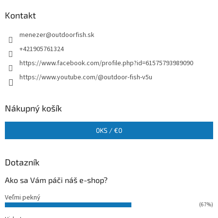
Kontakt
menezer
@
outdoorfish.sk
+421905761324
https://www.facebook.com/profile.php?id=61575793989090
https://www.youtube.com/@outdoor-fish-v5u
Nákupný košík
0
KS /
€0
Dotazník
Ako sa Vám páči náš e-shop?
Veľmi pekný
(67%)