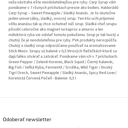
naša nástraha ešte neodolatelnejšou pre ryby. Carp Syrup vám
ponúkame v 7 rôznych príchutiach presne ako boilies. Haldorádó
Carp Syrup – Sweet Pineapple / Sladký Ananás. Je to skutočne
jeden univerzálny, sladký, ovocný sirup. Ten kto ucíti príjemnú
vôňu ananásu tak aj chce ochutnať náš sirup. Sladká chuť sirupu
pôsobí celoročne ako magnet na kaprov a amurov a len
máloktorá ryba vie odolať tomuto pokušeniu. Sirup je tak hustý a
chutný že je neodolateľnou pre ryby. PVA produkty nerozpúšťa.
Chutný a sladký sirup odporúčame používať na aromatizovanie
Stick Mixov. Sirupy sú balené v 0,5 litrových flaštičkách ktoré sa
dajú ľahko otvárať a zatvárať. Ponúkame vám ich v 7 príchutiach:
Green Pepper / Zelené Korenie, Black Squid / Čierný Kalamár,
Big Fish / Veľká Ryba, FermentX / Srvátka, Wild Tiger / Divoký
Tigrí Orech, Sweet Pineapple / Sladký Ananás, Spicy Red Liver/
Korenistá Červená Pečeň - Balenie: 0,5 l
Z
á
p
ä
Odoberať newsletter
t