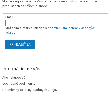
Vložte svoj e-mail a my Vám budeme zasielať informácie o nových
i
produktoch na našom e-shope.
e
Email
Vložením e-mailu súhlasíte s
podmienkami ochrany osobných
údajov
PRIHLÁSIŤ SA
Informácie pre vás
Ako nakupovať
Obchodné podmienky
Podmienky ochrany osobných údajov