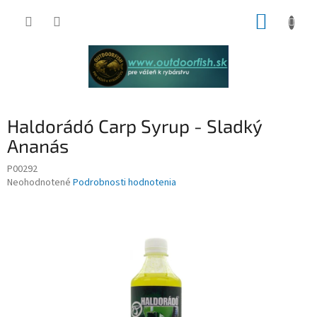
Prejsť
NÁKUP
na
obsah
KOŠÍK
Haldorádó Carp Syrup - Sladký
Ananás
P00292
Priemerné
Neohodnotené
Podrobnosti hodnotenia
hodnotenie
produktu
je
0,0
z
5
hviezdičiek.