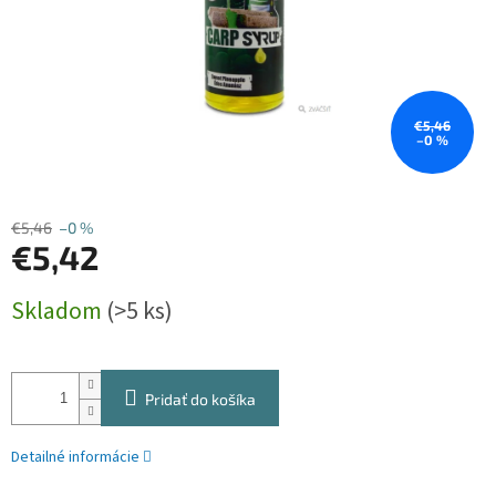
€5,46
–0 %
€5,46
–0 %
€5,42
Jednotková
Skladom
(>5 ks)
cena:
Pridať do košíka
Detailné informácie