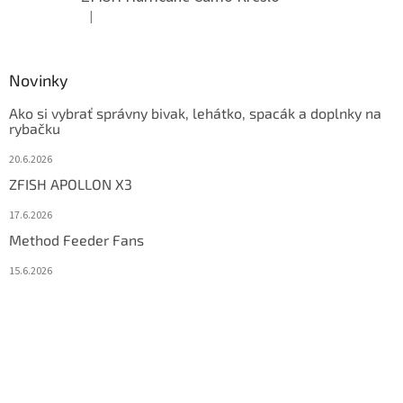
|
Hodnotenie produktu je 5 z 5 hviezdičiek.
Novinky
Ako si vybrať správny bivak, lehátko, spacák a doplnky na
rybačku
20.6.2026
ZFISH APOLLON X3
17.6.2026
Method Feeder Fans
15.6.2026