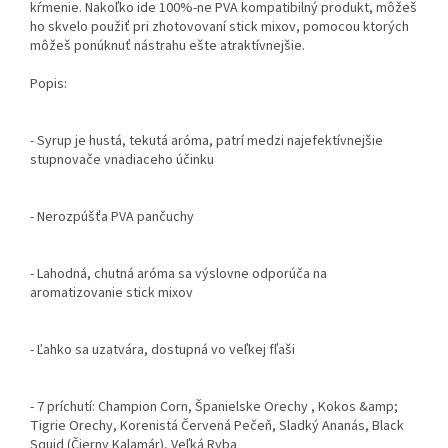
kŕmenie. Nakoľko ide 100%-ne PVA kompatibilný produkt, môžeš
ho skvelo použiť pri zhotovovaní stick mixov, pomocou ktorých
môžeš ponúknuť nástrahu ešte atraktívnejšie.
Popis:
- Syrup je hustá, tekutá aróma, patrí medzi najefektívnejšie
stupnovače vnadiaceho účinku
- Nerozpúšťa PVA pančuchy
- Lahodná, chutná aróma sa výslovne odporúča na
aromatizovanie stick mixov
- Ľahko sa uzatvára, dostupná vo veľkej fľaši
- 7 príchutí: Champion Corn, Španielske Orechy , Kokos &amp;
Tigrie Orechy, Korenistá Červená Pečeň, Sladký Ananás, Black
Squid (Čierny Kalamár), Veľká Ryba