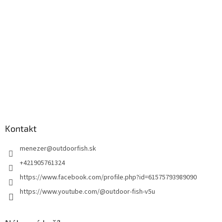
Kontakt
menezer
@
outdoorfish.sk
+421905761324
https://www.facebook.com/profile.php?id=61575793989090
https://www.youtube.com/@outdoor-fish-v5u