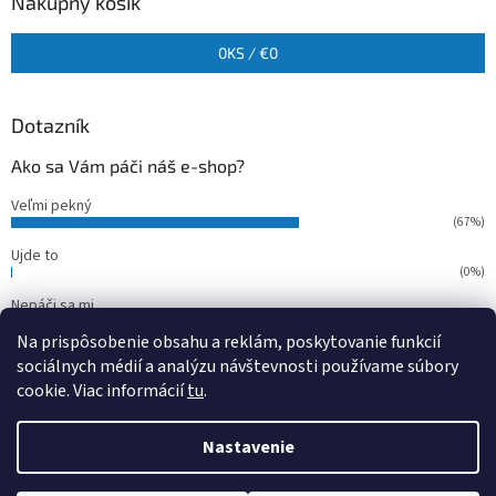
Nákupný košík
0
KS /
€0
Dotazník
Ako sa Vám páči náš e-shop?
Veľmi pekný
(67%)
Ujde to
(0%)
Nepáči sa mi
(33%)
Na prispôsobenie obsahu a reklám, poskytovanie funkcií
Počet hlasov:
15
sociálnych médií a analýzu návštevnosti používame súbory
cookie. Viac informácií
tu
.
Vytvoril Shoptet
Nastavenie