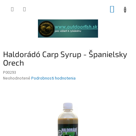
Prejsť
NÁKUP
na
obsah
KOŠÍK
Haldorádó Carp Syrup - Španielsky
Orech
P00293
Priemerné
Neohodnotené
Podrobnosti hodnotenia
hodnotenie
produktu
je
0,0
z
5
hviezdičiek.