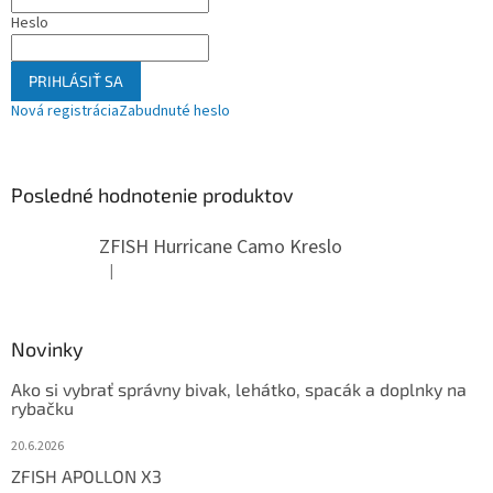
Heslo
PRIHLÁSIŤ SA
Nová registrácia
Zabudnuté heslo
Posledné hodnotenie produktov
ZFISH Hurricane Camo Kreslo
|
Hodnotenie produktu je 5 z 5 hviezdičiek.
Novinky
Ako si vybrať správny bivak, lehátko, spacák a doplnky na
rybačku
20.6.2026
ZFISH APOLLON X3