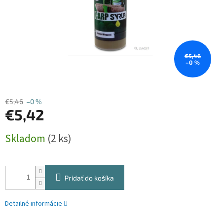
€5,46
–0 %
€5,46
–0 %
€5,42
Jednotková
Skladom
(2 ks)
cena:
Pridať do košíka
Detailné informácie