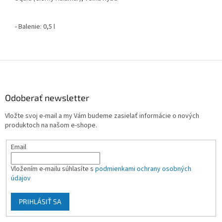
- Balenie: 0,5 l
Z
á
p
ä
Odoberať newsletter
t
Vložte svoj e-mail a my Vám budeme zasielať informácie o nových
i
produktoch na našom e-shope.
e
Email
Vložením e-mailu súhlasíte s
podmienkami ochrany osobných
údajov
PRIHLÁSIŤ SA