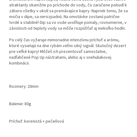
atraktanty okamžite po príchode do vody, čo zaručene pobudí k
záberu všetky v okolí sa premávajúce kapry. Napriek tomu, že sa
močia v dipe, sa nerozpadnú. Na omotávke zostanú patrične
tvrdé a stabilné! Dip sa vo vode uvoľňuje pomaly, rovnomerne, v
závislosti od teploty vody sa môže rozpúšťať aj niekoľko hodín.
Po celý čas vyžaruje mimoriadne intenzívnu príchuť a arómu,
ktoré vysielajú na dne rybám veľmi silný signál. Skutočný dezert
pre veľké kapry! Môžeš ich prezentovať samostatne,
nadľahčené Pop Up nástrahami, alebo aj v snehuliakovej
kombinácii.
Rozmery: 20mm
Balenie: 80g
Príchuť: korenistá + pečeňová