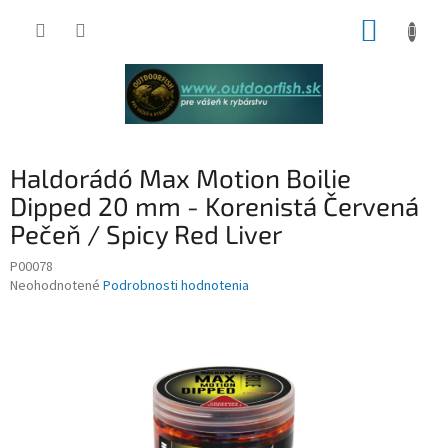
Prejsť
NÁKUP
na
obsah
KOŠÍK
Haldorádó Max Motion Boilie
Dipped 20 mm - Korenistá Červená
Pečeň / Spicy Red Liver
P00078
Priemerné
Neohodnotené
Podrobnosti hodnotenia
hodnotenie
produktu
je
0,0
z
5
hviezdičiek.