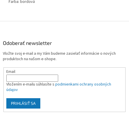
Farba: bordová
Z
á
p
ä
Odoberať newsletter
t
Vložte svoj e-mail a my Vám budeme zasielať informácie o nových
i
produktoch na našom e-shope.
e
Email
Vložením e-mailu súhlasíte s
podmienkami ochrany osobných
údajov
PRIHLÁSIŤ SA