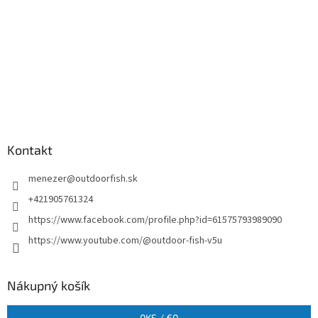
Kontakt
menezer
@
outdoorfish.sk
+421905761324
https://www.facebook.com/profile.php?id=61575793989090
https://www.youtube.com/@outdoor-fish-v5u
Nákupný košík
0
KS /
€0