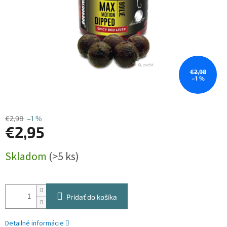
€2,98
–1 %
€2,98
–1 %
€2,95
Jednotková
Skladom
(>5 ks)
cena:
Pridať do košíka
Detailné informácie