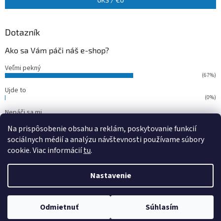
Dotazník
Ako sa Vám páči náš e-shop?
Veľmi pekný
(67%)
Ujde to
(0%)
Nepáči sa mi
(33%)
Na prispôsobenie obsahu a reklám, poskytovanie funkcií
Počet hlasov:
15
sociálnych médií a analýzu návštevnosti používame súbory
cookie. Viac informácií
tu
.
Vytvoril Shoptet
Nastavenie
Copyright 2026
outdoorfish
. Všetky práva vyhradené.
Upraviť
Odmietnuť
Súhlasím
nastavenie cookies