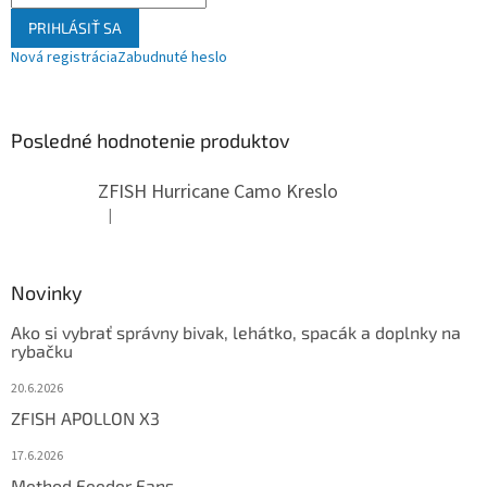
PRIHLÁSIŤ SA
Nová registrácia
Zabudnuté heslo
Posledné hodnotenie produktov
ZFISH Hurricane Camo Kreslo
|
Hodnotenie produktu je 5 z 5 hviezdičiek.
Novinky
Ako si vybrať správny bivak, lehátko, spacák a doplnky na
rybačku
20.6.2026
ZFISH APOLLON X3
17.6.2026
Method Feeder Fans