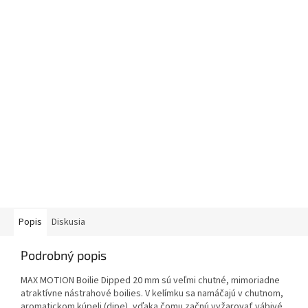
Popis
Diskusia
Podrobný popis
MAX MOTION Boilie Dipped 20 mm sú veľmi chutné, mimoriadne
atraktívne nástrahové boilies. V kelímku sa namáčajú v chutnom,
aromatickom kúpeli (dipe), vďaka čomu začnú vyžarovať vábivé