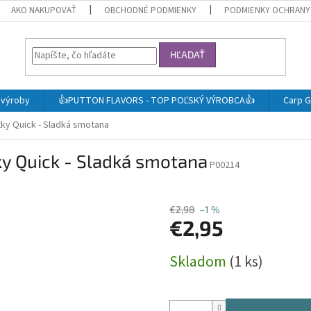
AKO NAKUPOVAŤ
OBCHODNÉ PODMIENKY
PODMIENKY OCHRANY
HĽADAŤ
j výroby
👍PUTTON FLAVORS - TOP POĽSKÝ VÝROBCA👍
Carp G
tky Quick - Sladká smotana
ky Quick - Sladká smotana
P00214
€2,98
–1 %
€2,95
Jednotková
Skladom
(1 ks)
cena: