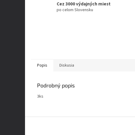
Cez 3000 výdajných miest
po celom Slovensku
Popis
Diskusia
Podrobný popis
3ks
Z
á
p