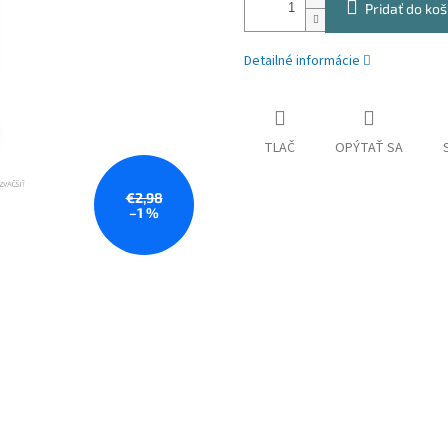
Pridať do koš
Detailné informácie
TLAČ
OPÝTAŤ SA
€2,98
–1 %