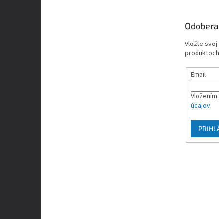
ä
t
Odobera
i
e
Vložte svoj
produktoch
Email
Vložením 
údajov
PRIHL