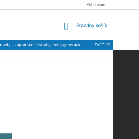
 OSOBNÝCH ÚDAJOV
Prihlásenie
NÁKUPNÝ
Prázdny košík
KOŠÍK
ravity – kaprárske nástrahy novej generácie
TACTICS
ZFISH