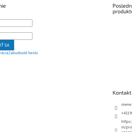
nie
Posledn
produkt
IŤ SA
rácia
Zabudnuté heslo
Kontakt
mene
+4219
https
m/pro