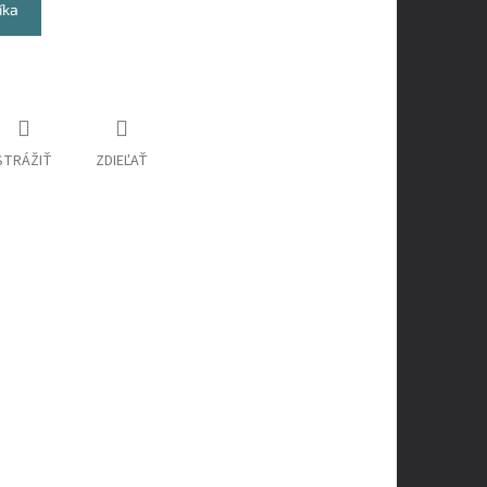
íka
STRÁŽIŤ
ZDIEĽAŤ