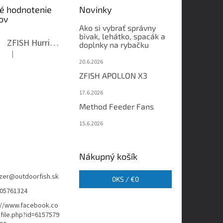
é hodnotenie
Novinky
ov
Ako si vybrať správny
bivak, lehátko, spacák a
ZFISH Hurricane Camo Kreslo
doplnky na rybačku
|
Hodnotenie produktu je 5 z 5 hviezdičiek.
20.6.2026
ZFISH APOLLON X3
17.6.2026
Method Feeder Fans
15.6.2026
Nákupný košík
zer
@
outdoorfish.sk
0
KS /
€0
05761324
://www.facebook.co
file.php?id=6157579