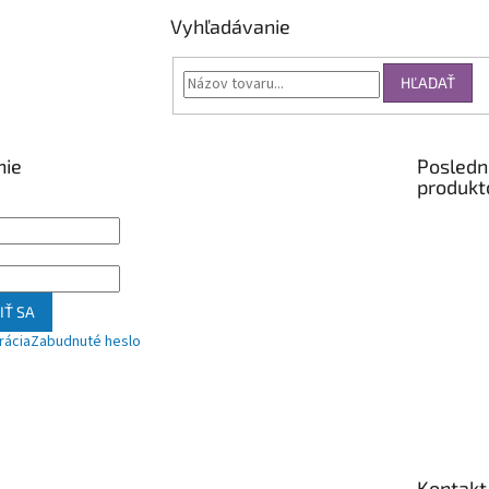
Vyhľadávanie
HĽADAŤ
nie
Posledn
produkt
IŤ SA
rácia
Zabudnuté heslo
Kontakt