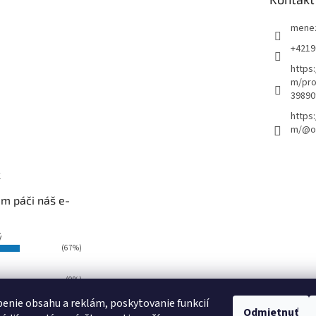
mene
+4219
https
m/pro
39890
https
m/@ou
k
m páči náš e-
ý
(67%)
(0%)
i
enie obsahu a reklám, poskytovanie funkcií
Odmietnuť
(33%)