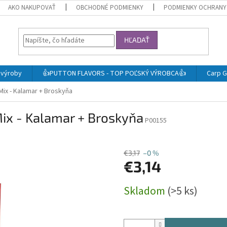
AKO NAKUPOVAŤ
OBCHODNÉ PODMIENKY
PODMIENKY OCHRANY
HĽADAŤ
j výroby
👍PUTTON FLAVORS - TOP POĽSKÝ VÝROBCA👍
Carp G
ix - Kalamar + Broskyňa
ix - Kalamar + Broskyňa
P00155
€3,17
–0 %
€3,14
Jednotková
Skladom
(>5 ks)
cena: