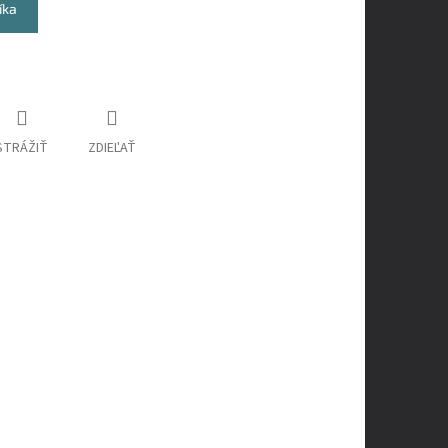
íka
STRÁŽIŤ
ZDIEĽAŤ