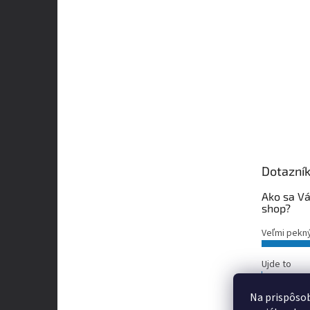
Dotazní
Ako sa Vá
shop?
Veľmi pekn
Ujde to
Nepáči sa m
Na prispôsob