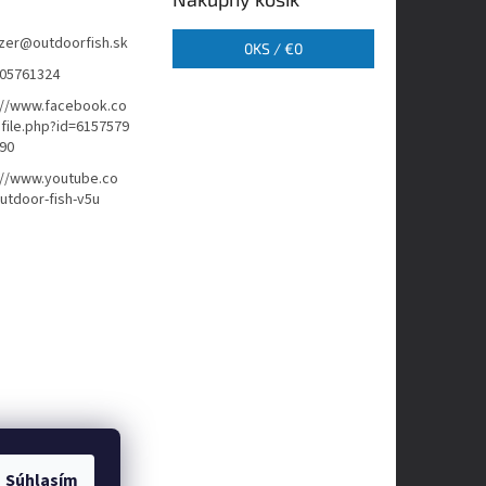
zer
@
outdoorfish.sk
0
KS /
€0
05761324
://www.facebook.co
file.php?id=6157579
90
://www.youtube.co
tdoor-fish-v5u
Súhlasím