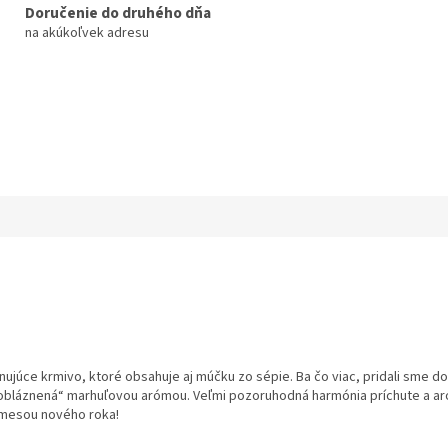
Doručenie do druhého dňa
na akúkoľvek adresu
úce krmivo, ktoré obsahuje aj múčku zo sépie. Ba čo viac, pridali sme doňh
obláznená“ marhuľovou arómou. Veľmi pozoruhodná harmónia príchute a aróm
zmesou nového roka!