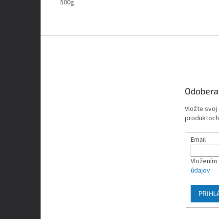
500g
Z
á
p
ä
t
Odobera
i
e
Vložte svoj
produktoch
Email
Vložením 
údajov
PRIHL