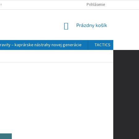
 OSOBNÝCH ÚDAJOV
Prihlásenie
NÁKUPNÝ
Prázdny košík
KOŠÍK
ravity – kaprárske nástrahy novej generácie
TACTICS
ZFISH