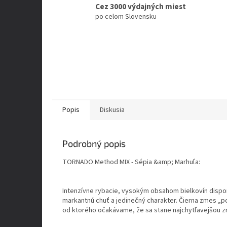
Cez 3000 výdajných miest
po celom Slovensku
Popis
Diskusia
Podrobný popis
TORNADO Method MIX - Sépia &amp; Marhuľa:
Intenzívne rybacie, vysokým obsahom bielkovín disponuj
markantnú chuť a jedinečný charakter. Čierna zmes „p
od ktorého očakávame, že sa stane najchytľavejšou 