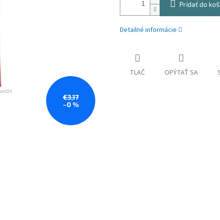
Pridať do koš
Detailné informácie
TLAČ
OPÝTAŤ SA
€3,17
–0 %