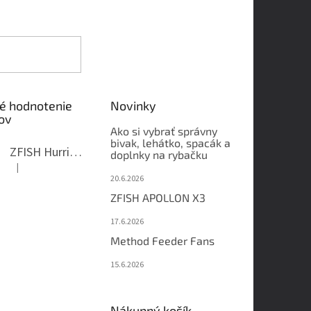
é hodnotenie
Novinky
ov
Ako si vybrať správny
bivak, lehátko, spacák a
ZFISH Hurricane Camo Kreslo
doplnky na rybačku
|
Hodnotenie produktu je 5 z 5 hviezdičiek.
20.6.2026
ZFISH APOLLON X3
17.6.2026
Method Feeder Fans
15.6.2026
Nákupný košík