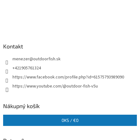
Kontakt
menezer
@
outdoorfish.sk
+421905761324
https://www.facebook.com/profile.php?id=61575793989090
https://www.youtube.com/@outdoor-fish-v5u
Nákupný košík
0
KS /
€0