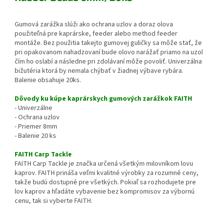
Gumová zarážka slúži ako ochrana uzlov a doraz olova
použiteľná pre kaprárske, feeder alebo method feeder
montáže. Bez použitia takejto gumovej guličky sa môže stať, že
pri opakovanom nahadzovaní bude olovo narážať priamo na uzol
čím ho oslabí a následne pri zdolávaní môže povoliť. Univerzálna
bižutéria ktorá by nemala chýbať v žiadnej výbave rybára.
Balenie obsahuje 20ks.
Dôvody ku kúpe kaprárskych gumových zarážkok FAITH
- Univerzálne
- Ochrana uzlov
- Priemer 8mm
- Balenie 20 ks
FAITH Carp Tackle
FAITH Carp Tackle je značka určená všetkým milovníkom lovu
kaprov. FAITH prináša veľmi kvalitné výrobky za rozumné ceny,
takže budú dostupné pre všetkých. Pokiaľ sa rozhodujete pre
lov kaprov a hľadáte vybavenie bez kompromisov za výbornú
cenu, tak si vyberte FAITH.