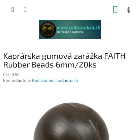
Prejsť
NÁKUP
na
obsah
KOŠÍK
Kaprárska gumová zarážka FAITH
Rubber Beads 6mm/20ks
625--892
Priemerné
Neohodnotené
Podrobnosti hodnotenia
hodnotenie
produktu
je
0,0
z
5
hviezdičiek.