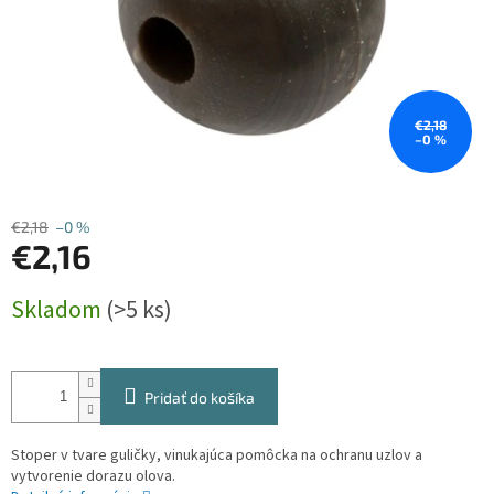
€2,18
–0 %
€2,18
–0 %
€2,16
Jednotková
Skladom
(>5 ks)
cena:
Pridať do košíka
Stoper v tvare guličky, vinukajúca pomôcka na ochranu uzlov a
vytvorenie dorazu olova.