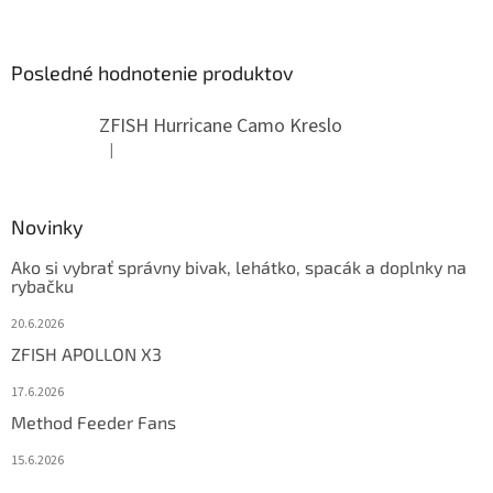
Posledné hodnotenie produktov
ZFISH Hurricane Camo Kreslo
|
Hodnotenie produktu je 5 z 5 hviezdičiek.
Novinky
Ako si vybrať správny bivak, lehátko, spacák a doplnky na
rybačku
20.6.2026
ZFISH APOLLON X3
17.6.2026
Method Feeder Fans
15.6.2026