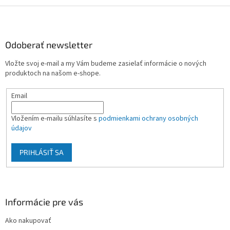
Z
á
p
ä
Odoberať newsletter
t
Vložte svoj e-mail a my Vám budeme zasielať informácie o nových
i
produktoch na našom e-shope.
e
Email
Vložením e-mailu súhlasíte s
podmienkami ochrany osobných
údajov
PRIHLÁSIŤ SA
Informácie pre vás
Ako nakupovať