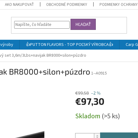
AKO NAKUPOVAŤ
OBCHODNÉ PODMIENKY
PODMIENKY OCHRANY
HĽADAŤ
j výroby
👍PUTTON FLAVORS - TOP POĽSKÝ VÝROBCA👍
Carp G
vý set 3,6m/3Lbs+navijak BR8000+silon+púzdro
jak BR8000+silon+púzdro
1--A0915
€99,58
–2 %
€97,30
Jednotková
Skladom
(>5 ks)
cena: