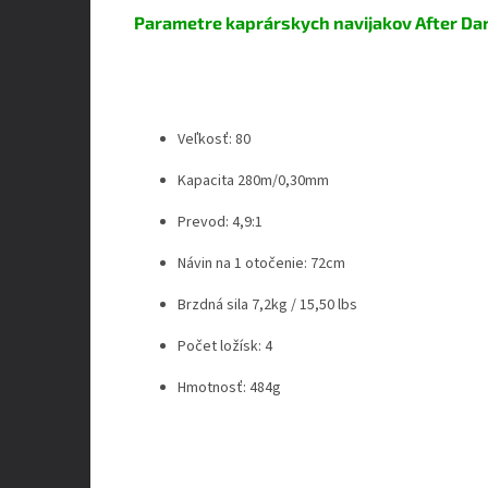
Parametre kaprárskych navijakov After Da
Veľkosť: 80
Kapacita 280m/0,30mm
Prevod: 4,9:1
Návin na 1 otočenie: 72cm
Brzdná sila 7,2kg / 15,50 lbs
Počet ložísk: 4
Hmotnosť: 484g