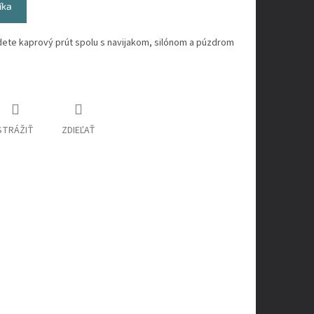
íka
jdete kaprový prút spolu s navijakom, silónom a púzdrom
STRÁŽIŤ
ZDIEĽAŤ