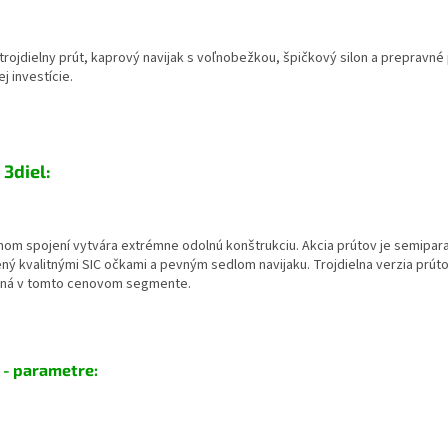
trojdielny prút, kaprový navijak s voľnobežkou, špičkový silon a prepravné 
j investície.
3diel:
álnom spojení vytvára extrémne odolnú konštrukciu. Akcia prútov je semipar
dený kvalitnými SIC očkami a pevným sedlom navijaku. Trojdielna verzia prú
orná v tomto cenovom segmente.
 - parametre: