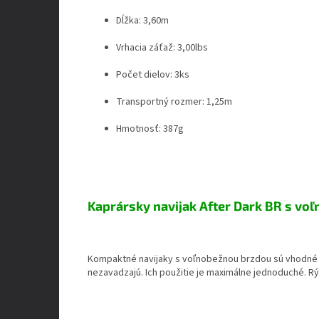
Dĺžka: 3,60m
Vrhacia záťaž: 3,00lbs
Počet dielov: 3ks
Transportný rozmer: 1,25m
Hmotnosť: 387g
Kaprársky navijak After Dark BR s vo
Kompaktné navijaky s voľnobežnou brzdou sú vhodné ta
nezavadzajú. Ich použitie je maximálne jednoduché. R