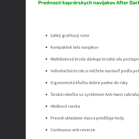
Prednosti kaprárskych navijakov After Dar
Ľahký grafitový rotor
Kompaktné telo navijakov
Multidisková brzda dávkuje brzdnú silu postup
Voľnobežnú brzdu si môžete nastaviť podľa po
Ergonomická kľučka dobre padne do ruky
Široká rolnička so systémom Anti-twist zabraňu
Hliníková cievka
Presné ukladanie vlasca predlžuje hody
Continuous anti-reverse