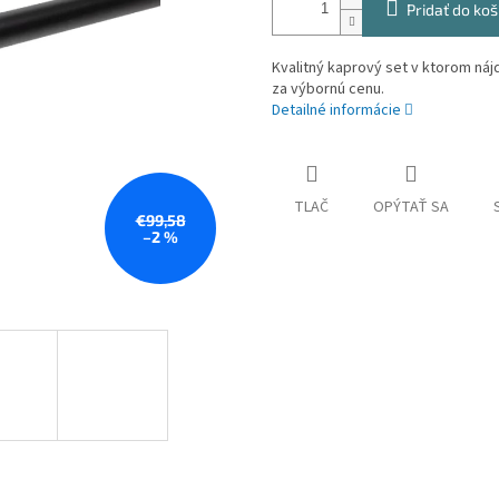
Pridať do koš
Kvalitný kaprový set v ktorom ná
za výbornú cenu.
Detailné informácie
TLAČ
OPÝTAŤ SA
€99,58
–2 %