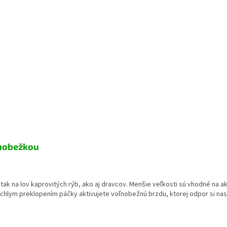
ľnobežkou
k na lov kaprovitých rýb, ako aj dravcov. Menšie veľkosti sú vhodné na ak
ýchlym preklopením páčky aktivujete voľnobežnú brzdu, ktorej odpor si na