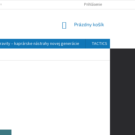
 OSOBNÝCH ÚDAJOV
Prihlásenie
NÁKUPNÝ
Prázdny košík
KOŠÍK
ravity – kaprárske nástrahy novej generácie
TACTICS
ZFISH