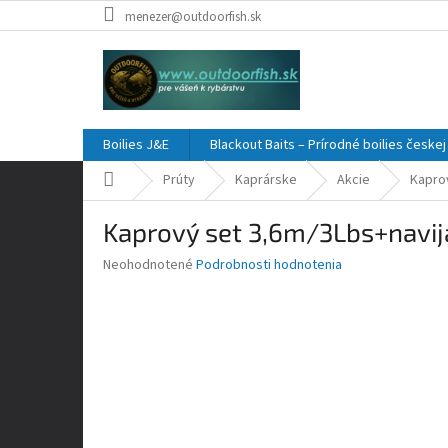
Prejsť
menezer@outdoorfish.sk
na
obsah
Boilies J&E
Blackout Baits – Prírodné boilies česke
Domov
Prúty
Kaprárske
Akcie
Kapro
Kaprový set 3,6m/3Lbs+navi
Priemerné
Neohodnotené
Podrobnosti hodnotenia
hodnotenie
produktu
je
0,0
z
5
hviezdičiek.