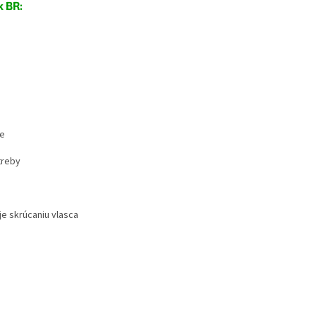
k BR:
ne
treby
je skrúcaniu vlasca