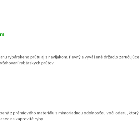
cm
u rybárskeho prútu aj s navijakom. Pevný a vyvážené držadlo zaručujúce p
vyťahovaní rybárskych prútov.
obený z prémiového materiálu s mimoriadnou odolnosťou voči oderu, ktorý
lasec na kaprovité ryby.