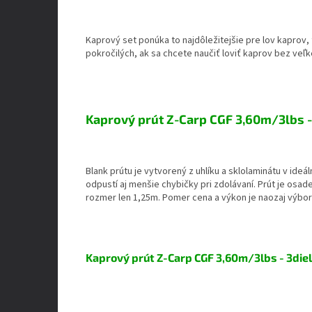
Kaprový set ponúka to najdôležitejšie pre lov kaprov, 
pokročilých, ak sa chcete naučiť loviť kaprov bez veľke
Kaprový prút Z-Carp CGF 3,60m/3lbs - 
Blank prútu je vytvorený z uhlíku a sklolaminátu v ide
odpustí aj menšie chybičky pri zdolávaní. Prút je osa
rozmer len 1,25m. Pomer cena a výkon je naozaj výb
Kaprový prút Z-Carp CGF 3,60m/3lbs - 3diel