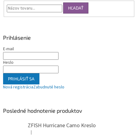
HĽADAŤ
Prihlásenie
E-mail
Heslo
PRIHLÁSIŤ SA
Nová registrácia
Zabudnuté heslo
Posledné hodnotenie produktov
ZFISH Hurricane Camo Kreslo
|
Hodnotenie produktu je 5 z 5 hviezdičiek.