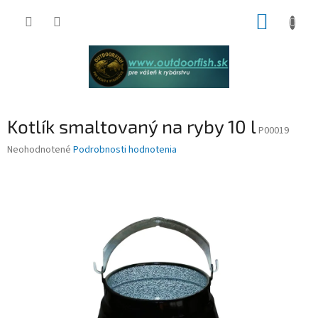
Prejsť
NÁKUP
na
obsah
KOŠÍK
Kotlík smaltovaný na ryby 10 l
P00019
Priemerné
Neohodnotené
Podrobnosti hodnotenia
hodnotenie
produktu
je
0,0
z
5
hviezdičiek.