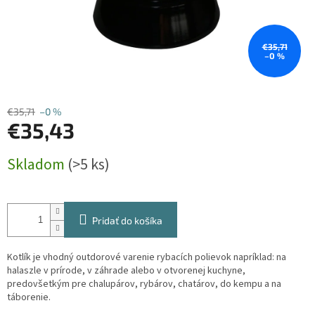
€35,71
–0 %
€35,71
–0 %
€35,43
Jednotková
Skladom
(>5 ks)
cena:
Pridať do košíka
Kotlík je vhodný outdorové varenie rybacích polievok napríklad: na
halaszle v prírode, v záhrade alebo v otvorenej kuchyne,
predovšetkým pre chalupárov, rybárov, chatárov, do kempu a na
táborenie.