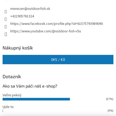
menezer
@
outdoorfish.sk
+421905761324
https://www.facebook.com/profile.php?id=61575793989090
https://www.youtube.com/@outdoor-fish-v5u
Nákupný košík
0
KS /
€0
Dotazník
Ako sa Vám páči náš e-shop?
Veľmi pekný
(67%)
Ujde to
(0%)