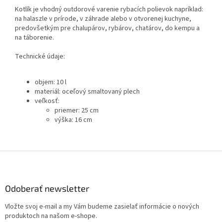
Kotlík je vhodný outdorové varenie rybacích polievok napríklad:
na halaszle v prírode, v záhrade alebo v otvorenej kuchyne,
predovšetkým pre chalupárov, rybárov, chatárov, do kempu a
na táborenie.
Technické údaje:
objem: 10 l
materiál: oceľový smaltovaný plech
veľkosť:
priemer: 25 cm
výška: 16 cm
Z
á
p
ä
Odoberať newsletter
t
Vložte svoj e-mail a my Vám budeme zasielať informácie o nových
i
produktoch na našom e-shope.
e