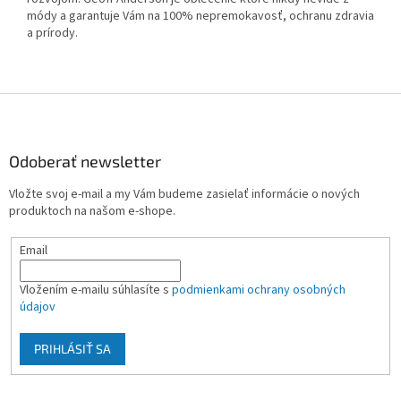
módy a garantuje Vám na 100% nepremokavosť, ochranu zdravia
a prírody.
Z
á
p
ä
Odoberať newsletter
t
Vložte svoj e-mail a my Vám budeme zasielať informácie o nových
i
produktoch na našom e-shope.
e
Email
Vložením e-mailu súhlasíte s
podmienkami ochrany osobných
údajov
PRIHLÁSIŤ SA