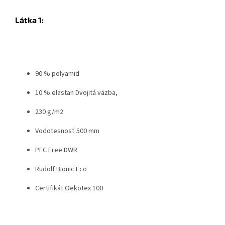
Látka 1:
90 % polyamid
10 % elastan Dvojitá väzba,
230 g/m2.
Vodotesnosť 500 mm
PFC Free DWR
Rudolf Bionic Eco
Certifikát Oekotex 100