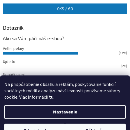
0
KS /
€0
Dotazník
Ako sa Vám páči náš e-shop?
Veľmi pekný
(67%)
Ujde to
(0%)
Nepáči sa mi
(33%)
Na prispôsobenie obsahu a reklám, poskytovanie funkcií
Počet hlasov:
15
sociálnych médií a analýzu návštevnosti používame súbory
cookie. Viac informácií
tu
.
Vytvoril Shoptet
Nastavenie
Copyright 2026
outdoorfish
. Všetky práva vyhradené.
Upraviť