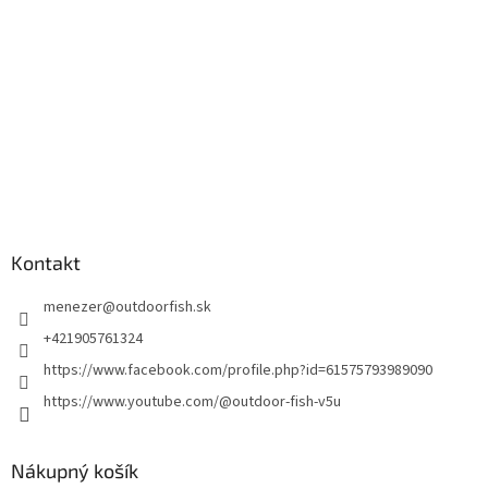
Kontakt
menezer
@
outdoorfish.sk
+421905761324
https://www.facebook.com/profile.php?id=61575793989090
https://www.youtube.com/@outdoor-fish-v5u
Nákupný košík