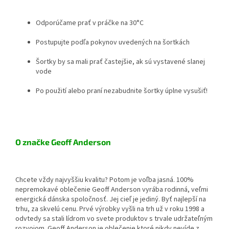
Odporúčame prať v práčke na 30°C
Postupujte podľa pokynov uvedených na šortkách
Šortky by sa mali prať častejšie, ak sú vystavené slanej
vode
Po použití alebo praní nezabudnite šortky úplne vysušiť!
O značke Geoff Anderson
Chcete vždy najvyššiu kvalitu? Potom je voľba jasná. 100%
nepremokavé oblečenie Geoff Anderson vyrába rodinná, veľmi
energická dánska spoločnosť. Jej cieľ je jediný. Byť najlepší na
trhu, za skvelú cenu. Prvé výrobky vyšli na trh už v roku 1998 a
odvtedy sa stali lídrom vo svete produktov s trvale udržateľným
rozvojom. Geoff Anderson je oblečenie ktoré nikdy nevíde z