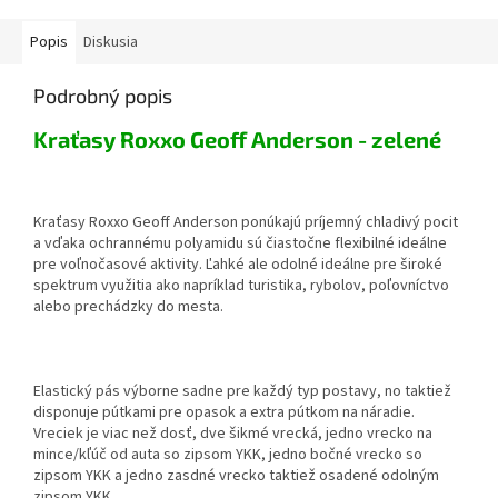
Popis
Diskusia
Podrobný popis
Kraťasy Roxxo Geoff Anderson - zelené
Kraťasy Roxxo Geoff Anderson ponúkajú príjemný chladivý pocit
a vďaka ochrannému polyamidu sú čiastočne flexibilné ideálne
pre voľnočasové aktivity. Ľahké ale odolné ideálne pre široké
spektrum využitia ako napríklad turistika, rybolov, poľovníctvo
alebo prechádzky do mesta.
Elastický pás výborne sadne pre každý typ postavy, no taktiež
disponuje pútkami pre opasok a extra pútkom na náradie.
Vreciek je viac než dosť, dve šikmé vrecká, jedno vrecko na
mince/kľúč od auta so zipsom YKK, jedno bočné vrecko so
zipsom YKK a jedno zasdné vrecko taktiež osadené odolným
zipsom YKK.