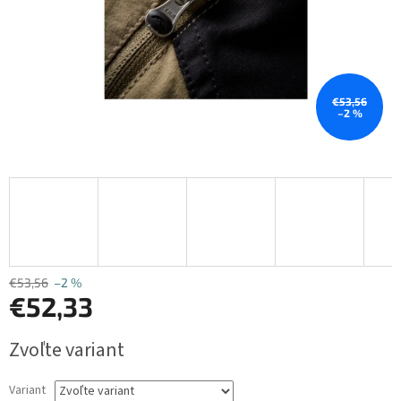
€53,56
–2 %
€53,56
–2 %
€52,33
Jednotková
Zvoľte variant
cena:
Variant