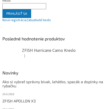
Heslo
PRIHLÁSIŤ SA
Nová registrácia
Zabudnuté heslo
Posledné hodnotenie produktov
ZFISH Hurricane Camo Kreslo
|
Hodnotenie produktu je 5 z 5 hviezdičiek.
Novinky
Ako si vybrať správny bivak, lehátko, spacák a doplnky na
rybačku
20.6.2026
ZFISH APOLLON X3