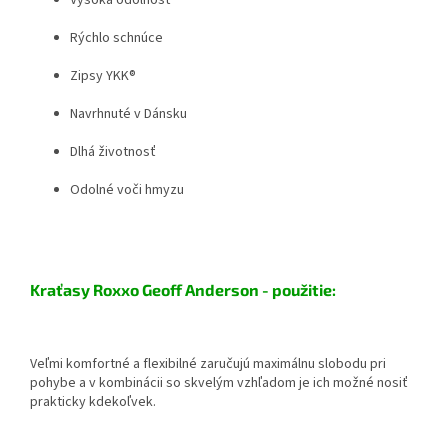
Rýchlo schnúce
Zipsy YKK®
Navrhnuté v Dánsku
Dlhá životnosť
Odolné voči hmyzu
Kraťasy Roxxo Geoff Anderson - použitie:
Veľmi komfortné a flexibilné zaručujú maximálnu slobodu pri
pohybe a v kombinácii so skvelým vzhľadom je ich možné nosiť
prakticky kdekoľvek.