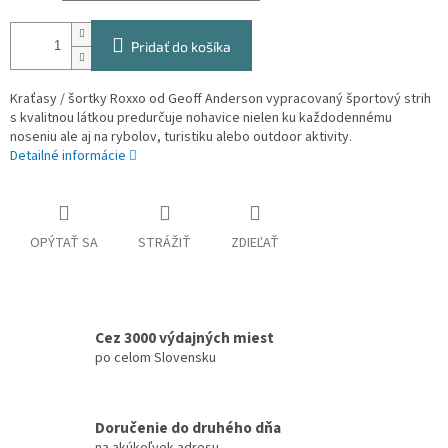
Pridať do košíka
Kraťasy / šortky Roxxo od Geoff Anderson vypracovaný športový strih
s kvalitnou látkou predurčuje nohavice nielen ku každodennému
noseniu ale aj na rybolov, turistiku alebo outdoor aktivity.
Detailné informácie
OPÝTAŤ SA
STRÁŽIŤ
ZDIEĽAŤ
Cez 3000 výdajných miest
po celom Slovensku
Doručenie do druhého dňa
na akúkoľvek adresu