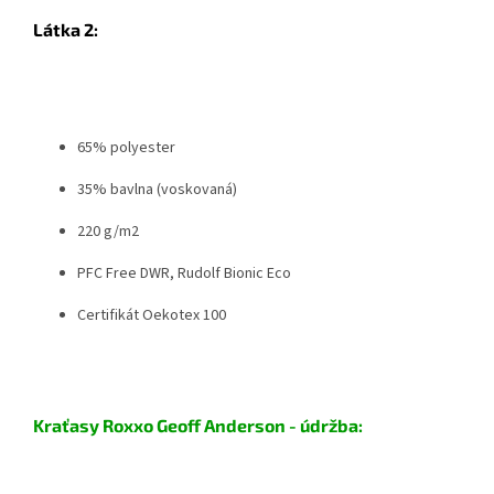
Látka 2:
65% polyester
35% bavlna (voskovaná)
220 g/m2
PFC Free DWR, Rudolf Bionic Eco
Certifikát Oekotex 100
Kraťasy Roxxo Geoff Anderson - údržba: