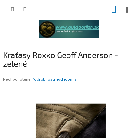
Prejsť
NÁKUP
na
obsah
KOŠÍK
Kraťasy Roxxo Geoff Anderson -
zelené
Priemerné
Neohodnotené
Podrobnosti hodnotenia
hodnotenie
produktu
je
0,0
z
5
hviezdičiek.